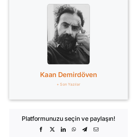
Kaan Demirdöven
+ Son Yazılar
Platformunuzu seçin ve paylaşın!
Facebook
X
LinkedIn
WhatsApp
Telegram
E-
posta