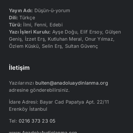
Yayın Adı:
Düşün-ü-yorum
Dili:
Türkçe
Türü:
İlmi, Fenni, Edebi
Yazı İşleri Kurulu:
Ayşe Doğu, Elif Ersoy, Gülşen
Geniş, İzzet Erş, Kutluhan Meral, Onur Yılmaz,
Özlem Küskü, Selin Erş, Sultan Güvenç
İletişim
Yazılarınızı
bulten@anadoluaydinlanma.org
adresine gönderebilirsiniz.
İdare Adresi: Bayar Cad Papatya Apt. 22/11
Erenköy İstanbul
Tel:
0216 373 23 05
www.AnadoluAydinlanma.org