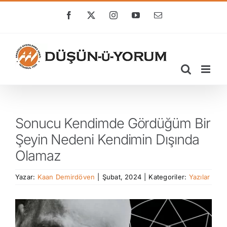
Skip
to
Facebook
X
Instagram
YouTube
E-
posta
content
Sonucu Kendimde Gördüğüm Bir
Şeyin Nedeni Kendimin Dışında
Olamaz
Yazar:
Kaan Demirdöven
|
Şubat, 2024
|
Kategoriler:
Yazılar