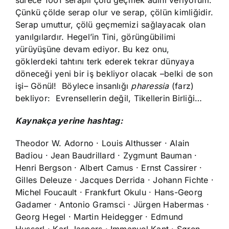
sürece 1001 seraplı çölü geçmek adını veriyorum.
Çünkü çölde serap olur ve serap, çölün kimliğidir.
Serap umuttur, çölü geçmemizi sağlayacak olan
yanılgılardır. Hegel’in Tini, görüngübilimi
yürüyüşüne devam ediyor. Bu kez onu,
göklerdeki tahtını terk ederek tekrar dünyaya
döneceği yeni bir iş bekliyor olacak –belki de son
işi– Gönül! Böylece insanlığı
pharessia
(farz)
bekliyor: Evrensellerin değil, Tikellerin Birliği…
Kaynakça yerine hashtag:
Theodor W. Adorno · Louis Althusser · Alain
Badiou · Jean Baudrillard · Zygmunt Bauman ·
Henri Bergson · Albert Camus · Ernst Cassirer ·
Gilles Deleuze · Jacques Derrida · Johann Fichte ·
Michel Foucault · Frankfurt Okulu · Hans-Georg
Gadamer · Antonio Gramsci · Jürgen Habermas ·
Georg Hegel · Martin Heidegger · Edmund