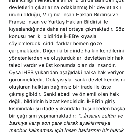
insancıllığı merkeze alan bir ürün olmasından çok
devletlerin çıkarlarına odaklanmış bir devlet aklı
ürünü olduğu, Virginia İnsan Hakları Bildirisi ve
Fransız İnsan ve Yurttaş Hakları Bildirisi ile
kıyaslandığında daha net ortaya çıkmaktadır. Söz
konusu her iki bildiride İHEB’e kıyasla
söylemlerdeki ciddi farklar hemen göze
çarpmaktadır. Diğer iki bildiride halkın kendilerini
yönetenlerden ve oluşturdukları devletten bir hak
talebi vardır ve üst konumda olan da insandır.
Oysa İHEB yukarıdan aşağıdaki halka hak veriyor
görünmektedir. Dolayısıyla, sanki devlet kendisini
oluşturan halktan bağımsız bir irade ile üste
çıkmış gibidir. Sanki ebedi ve ön emli olan halk
değil, bildirinin bizzat kendisidir. İHEB’in giriş
kısmındaki şu ifade yukarıdaki düşünceden başka
bir çağrışım yapmamaktadır:
“…İnsanın zulüm ve
baskıya karşı son çare olarak ayaklanmaya
mecbur kalmaması için insan haklarının bir hukuk