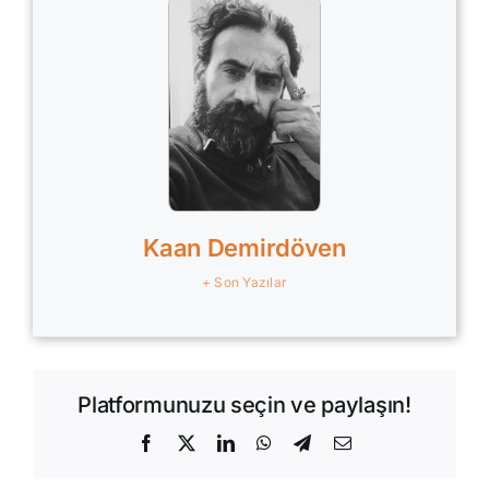
Kaan Demirdöven
+ Son Yazılar
Platformunuzu seçin ve paylaşın!
Facebook
X
LinkedIn
WhatsApp
Telegram
E-
posta