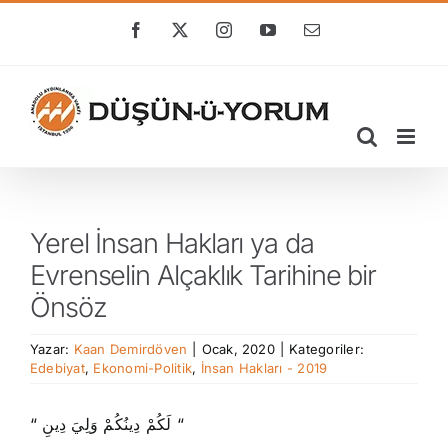
Skip
to
Facebook
X
Instagram
YouTube
E-
posta
content
Yerel İnsan Hakları ya da
Evrenselin Alçaklık Tarihine bir
Önsöz
Yazar:
Kaan Demirdöven
|
Ocak, 2020
|
Kategoriler:
Edebiyat
,
Ekonomi-Politik
,
İnsan Hakları - 2019
“ لَكُمْ دِينُكُمْ وَلِيَ دِينِ “