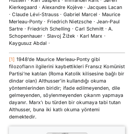
Husserl · Karl Jaspers · Immanuel Kant · Søren
Kierkegaard · Alexandre Kojève · Jacques Lacan
· Claude Lévi-Strauss · Gabriel Marcel · Maurice
Merleau-Ponty · Friedrich Nietzsche · Jean-Paul
Sartre · Friedrich Schelling · Carl Schmitt · A.
Schopenhauer · Slavoj Žižek · Karl Marx ·
Kaygusuz Abdal ·
[1]
1948’de Maurice Merleau-Ponty gibi
filozofların ilgilerini kaybettikleri Fransız Komünist
Partisi’ne katılan (Roma Katolik kilisesine bağlı bir
dindar olan) Althusser’in kullandığı okuma
yöntemlerinden biridir; ifade edilmeyenden, dile
gelmeyenden, söylenmeyenden çıkarım yapmaya
dayanır. Marx’ı bu türden bir okumaya tabi tutan
Althusser, buna iki katlı okuma yöntemi
demektedir
.