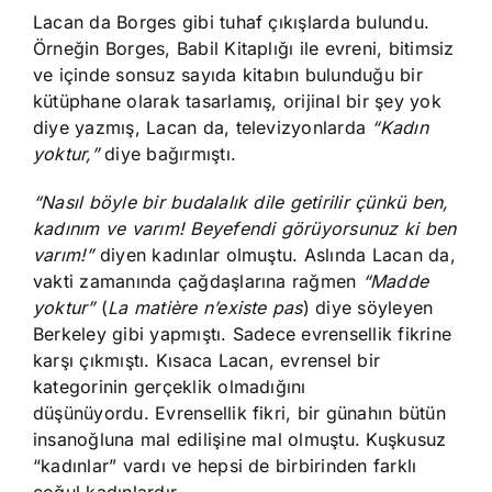
Lacan da Borges gibi tuhaf çıkışlarda bulundu.
Örneğin Borges, Babil Kitaplığı ile evreni, bitimsiz
ve içinde sonsuz sayıda kitabın bulunduğu bir
kütüphane olarak tasarlamış, orijinal bir şey yok
diye yazmış, Lacan da, televizyonlarda
“Kadın
yoktur,”
diye bağırmıştı.
“Nasıl böyle bir budalalık dile getirilir çünkü ben,
kadınım ve varım! Beyefendi görüyorsunuz ki ben
varım!”
diyen kadınlar olmuştu. Aslında Lacan da,
vakti zamanında çağdaşlarına rağmen
“Madde
yoktur”
(
La matière n’existe pas
) diye söyleyen
Berkeley gibi yapmıştı. Sadece evrensellik fikrine
karşı çıkmıştı. Kısaca Lacan, evrensel bir
kategorinin gerçeklik olmadığını
düşünüyordu. Evrensellik fikri, bir günahın bütün
insanoğluna mal edilişine mal olmuştu. Kuşkusuz
“kadınlar” vardı ve hepsi de birbirinden farklı