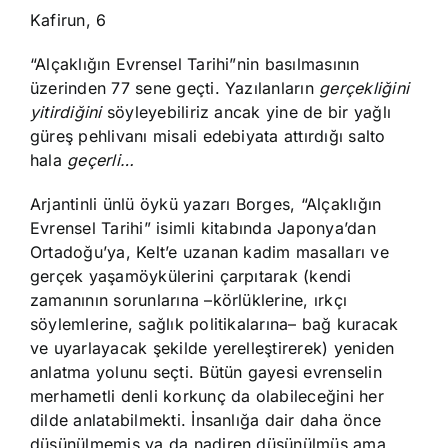
Kafirun, 6
“Alçaklığın Evrensel Tarihi”nin basılmasının
üzerinden 77 sene geçti. Yazılanların
gerçekliğini
yitirdiğini
söyleyebiliriz ancak yine de bir yağlı
güreş pehlivanı misali edebiyata attırdığı salto
hala
geçerli…
Arjantinli ünlü öykü yazarı Borges, “Alçaklığın
Evrensel Tarihi” isimli kitabında Japonya’dan
Ortadoğu’ya, Kelt’e uzanan kadim masalları ve
gerçek yaşamöykülerini çarpıtarak (kendi
zamanının sorunlarına –körlüklerine, ırkçı
söylemlerine, sağlık politikalarına– bağ kuracak
ve uyarlayacak şekilde yerelleştirerek) yeniden
anlatma yolunu seçti. Bütün gayesi evrenselin
merhametli denli korkunç da olabileceğini her
dilde anlatabilmekti. İnsanlığa dair daha önce
düşünülmemiş ya da nadiren düşünülmüş ama