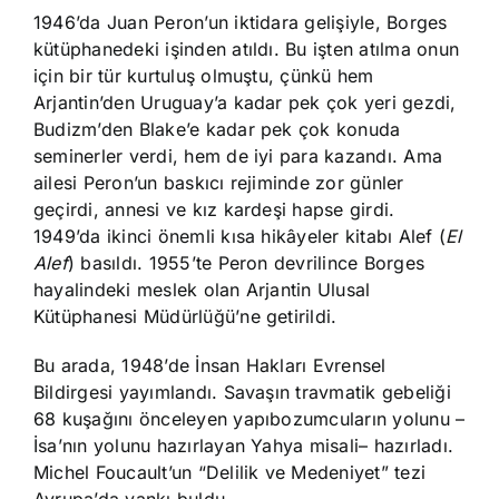
1946’da Juan Peron’un iktidara gelişiyle, Borges
kütüphanedeki işinden atıldı. Bu işten atılma onun
için bir tür kurtuluş olmuştu, çünkü hem
Arjantin’den Uruguay’a kadar pek çok yeri gezdi,
Budizm’den Blake’e kadar pek çok konuda
seminerler verdi, hem de iyi para kazandı. Ama
ailesi Peron’un baskıcı rejiminde zor günler
geçirdi, annesi ve kız kardeşi hapse girdi.
1949’da ikinci önemli kısa hikâyeler kitabı Alef (
El
Alef
) basıldı. 1955’te Peron devrilince Borges
hayalindeki meslek olan Arjantin Ulusal
Kütüphanesi Müdürlüğü’ne getirildi.
Bu arada, 1948’de İnsan Hakları Evrensel
Bildirgesi yayımlandı. Savaşın travmatik gebeliği
68 kuşağını önceleyen yapıbozumcuların yolunu –
İsa’nın yolunu hazırlayan Yahya misali– hazırladı.
Michel Foucault’un “Delilik ve Medeniyet” tezi