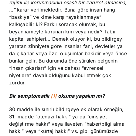
rejimi ile korunmasının esaslı bir zaruret olmasına,
…”
karar verilmektedir. Buna göre insan hangi
“baskıya” ve kime karşı “ayaklanmaya”
kalkışabilir ki? Farklı soracak olursak, bu
beyannameyle korunan kim veya nedir? Tabii
kapital sahipleri… Demek oluyor ki, bu bildirgeyi
yaratan zihniyete göre insanlar fani, devletler ya
da çıkarlar veya özel oluşumlar bakidir veya önce
bunlar gelir. Bu durumda öne sürülen belgenin
“insan çıkarları” için ve dahası “evrensel
niyetlere” dayalı olduğunu kabul etmek çok
zordur.
Bir semptomatik
[1]
okuma yapalım mı?
30 madde ile sınırlı bildirgeye ek olarak örneğin,
31. madde “ötenazi hakkı” ya da “cinsiyet
değiştirme hakkı” veya ilaveten “haber/bilgi alma
hakkı” veya “kürtaj hakkı” vs. gibi günümüzde