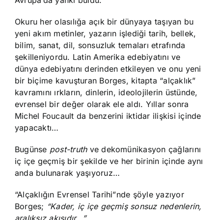
Avrupa’da yankı buldu.
Okuru her olasılığa açık bir dünyaya taşıyan bu
yeni akım metinler, yazarın işlediği tarih, bellek,
bilim, sanat, dil, sonsuzluk temaları etrafında
şekilleniyordu. Latin Amerika edebiyatını ve
dünya edebiyatını derinden etkileyen ve onu yeni
bir biçime kavuşturan Borges, kitapta “alçaklık”
kavramını ırkların, dinlerin, ideolojilerin üstünde,
evrensel bir değer olarak ele aldı. Yıllar sonra
Michel Foucault da benzerini iktidar ilişkisi içinde
yapacaktı…
Bugünse
post-truth
ve dekomünikasyon çağlarını
iç içe geçmiş bir şekilde ve her birinin içinde aynı
anda bulunarak yaşıyoruz…
“Alçaklığın Evrensel Tarihi”nde şöyle yazıyor
Borges;
“Kader, iç içe geçmiş sonsuz nedenlerin,
aralıksız akışıdır…”