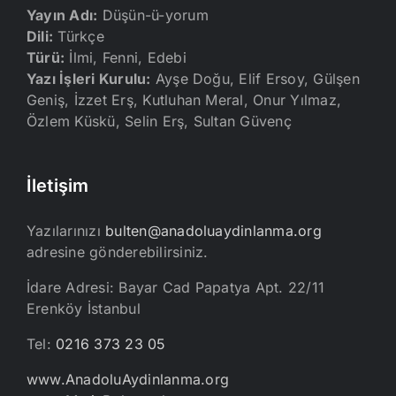
Yayın Adı:
Düşün-ü-yorum
Dili:
Türkçe
Türü:
İlmi, Fenni, Edebi
Yazı İşleri Kurulu:
Ayşe Doğu, Elif Ersoy, Gülşen
Geniş, İzzet Erş, Kutluhan Meral, Onur Yılmaz,
Özlem Küskü, Selin Erş, Sultan Güvenç
İletişim
Yazılarınızı
bulten@anadoluaydinlanma.org
adresine gönderebilirsiniz.
İdare Adresi: Bayar Cad Papatya Apt. 22/11
Erenköy İstanbul
Tel:
0216 373 23 05
www.AnadoluAydinlanma.org