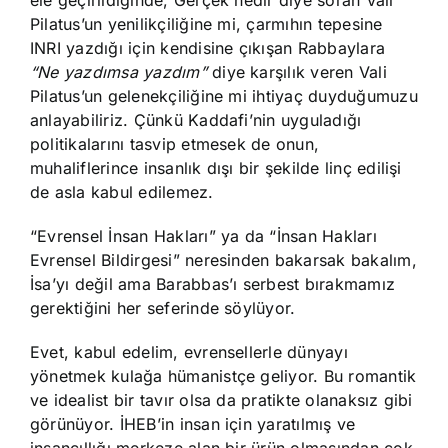
ele geçirildiğinde, Gerçek nedir diye soran Vali
Pilatus’un yenilikçiliğine mi, çarmıhın tepesine
INRI yazdığı için kendisine çıkışan Rabbaylara
“Ne yazdımsa yazdım”
diye karşılık veren Vali
Pilatus’un gelenekçiliğine mi ihtiyaç duyduğumuzu
anlayabiliriz. Çünkü Kaddafi’nin uyguladığı
politikalarını tasvip etmesek de onun,
muhaliflerince insanlık dışı bir şekilde linç edilişi
de asla kabul edilemez.
“Evrensel İnsan Hakları” ya da “İnsan Hakları
Evrensel Bildirgesi” neresinden bakarsak bakalım,
İsa’yı değil ama Barabbas’ı serbest bırakmamız
gerektiğini her seferinde söylüyor.
Evet, kabul edelim, evrensellerle dünyayı
yönetmek kulağa hümanistçe geliyor. Bu romantik
ve idealist bir tavır olsa da pratikte olanaksız gibi
görünüyor. İHEB’in insan için yaratılmış ve