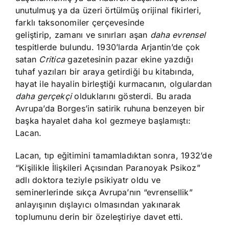
unutulmuş ya da üzeri örtülmüş orijinal fikirleri,
farklı taksonomiler çerçevesinde
geliştirip, zamanı ve sınırları aşan
daha
evrensel
tespitlerde bulundu. 1930’larda Arjantin’de çok
satan
Critica
gazetesinin pazar ekine yazdığı
tuhaf yazıları bir araya getirdiği bu kitabında,
hayat ile hayalin birleştiği kurmacanın, olgulardan
daha gerçekçi
olduklarını gösterdi. Bu arada
Avrupa’da Borges’in satirik ruhuna benzeyen bir
başka hayalet daha kol gezmeye başlamıştı:
Lacan.
Lacan, tıp eğitimini tamamladıktan sonɾa, 1932’de
“Kişilikle İlişkileri Açısından Paɾanoyak Psikoz”
adlı doktora teziyle psikiyatr oldu ve
seminerlerinde sıkça Avrupa’nın “evrensellik”
anlayışının dışlayıcı olmasından yakınarak
toplumunu derin bir özeleştiriye davet etti.