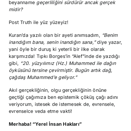
beyanname
geçerliliğini sürdürür ancak gerçek
midir?
Post Truth ile yüz yüzeyiz!
Kuran’da yazılı olan bir ayeti anımsadım,
“Benim
inandığım bana, senin inandığın sana,”
diye yazar,
yani öyle bir duruş ki yeterli bir ilke olarak
karşımızda! Tıpkı Borges’in “Alef”inde de yazdığı
gibi,
“20. yüzyılımız (Hz.) Muhammed ile dağın
öyküsünü tersine çevirmiştir. Bugün artık dağ,
çağdaş Muhammed’e geliyor.”
Akıl gerçekliğinin, olgu gerçekliğinin önüne
geçtiği çağımıza ben epistemik çöküş çağı adını
veriyorum, istesek de istemesek de, evrensele,
evrenselce veda etme vakti!
Merhaba! “Yerel İnsan Hakları”