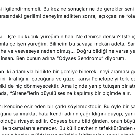
ni ilgilendirmemeli. Bu kez ne sonuçlar ne de gerekler seni
arasındaki gerilimi deneyimledikten sonra, açıkçası ne “ol
 İşte bu küçük yüreğimin hali. Ne denirse densin? İşte i
Usumla çelişen yüreğim. Bilincim bu savaşa mekân adeta. Sa
şüphe ve vesveseye neden olmuş… Doğru bildiği ne varsa ya
lur insan. Ben bunun adına “Odyses Sendromu” diyorum.
on iki adamıyla birlikte bir gemiye binerek, neyi araması g
ni, krallığını, çocuğunu ve güzel karısı Penelope’yi terk e
ki de hiç dönmeyecektir. Ama içinde yanıp tutuşan bir at
da, “Sirene”lerin büyülü sesine kapılmış bir biçimde alır.
ı kendine esir eden bir şarkı söylemektedir. Bu öyle bir şa
uğunu sanmakta, hata kendi adının çağrıldığını duyup, yanı
r olduğu rivayet edilir. Odyses bunu bildiğinden, onun büy
ile tıkamalarını emreder. Bu külli cevherin tefekküründen