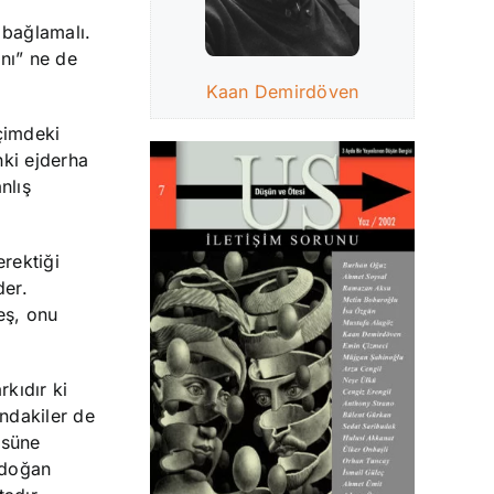
 bağlamalı.
anı” ne de
Kaan Demirdöven
çimdeki
nki ejderha
nlış
erektiği
der.
eş, onu
rkıdır ki
ndakiler de
üsüne
 doğan