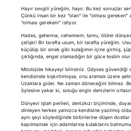
Hayır sevgili yüreğim, hayır. Bu kez sonuçlar se
Çünkü insan bir kez “olan” ile “olması gereken” 
“olması gerekeni” istiyor.
Hades, gehenna, cehennem, tamu, ölüler dünyası…
çelişki! Bir tarafta usum, bir tarafta yüreğim. 
küçülüp bir sinek gibi kulağımın içine girmiş, 
çıktığında, engel olamadığın bir güce teslim o
Mitolojide hikayeyi bilirsiniz. Odyses güvendiği 
kendisinde kışkırtılmışsa, onu aramak üzere şehri
Uzaklara gider. Ne zaman döneceğini bilmez. Bel
öylesine yakar ki, soluğu engin denizlerin ortasın
Dünyevi iştah perileri, denizkızı biçiminde, duyan
dinleyen herkes yalnızca kendisine yazılmış old
aynı şeyi söylediğinde birbirlerine düşen dostla
kapılmamak için adamlarına kulaklarını balmumu 