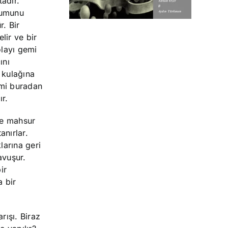
adır.
mumunu
. Bir
lir ve bir
olayı gemi
ını
 kulağına
imi buradan
ır.
de mahsur
anırlar.
larına geri
avuşur.
ir
a bir
rışı. Biraz