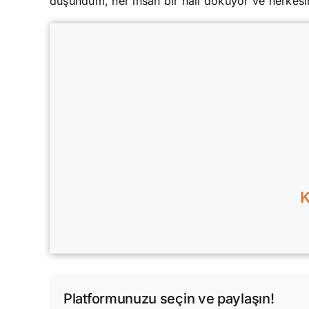
düşündüm, her insan bir halı dokuyor ve herkesin
K
Platformunuzu seçin ve paylaşın!