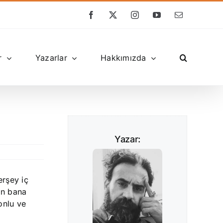
Facebook
X
Instagram
YouTube
E-
posta
r
Yazarlar
Hakkımızda
Yazar:
rşey iç
in bana
onlu ve