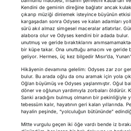
balmumu maddesi, insanın şehvetini kabartan ve 
Kendini de geminin direğine bağlatır ancak kul
çıkarıp müziği dinlemek isteyince büyünün etkis
kargaşadan sonra Odyses ve kalan adamları yolla
sürü akıl almaz simgesel maceralar atlatırlar. G
alabora olur ve Odyses kendini bir adada bulur. D
unutmuş ve geride bıraktıklarını anımsamamaktad
bir küpe takar. Ona unuttuğu amacını ve geride b
geliyor. Hermes, üç kez bilgedir Mısır’da, Yunan’da
Hikâyenin devamına gelelim: Odyses zar zor geri
bulur. Bu arada oğlu da onu aramak için yola çıkm
Oğlan büyümüş ve Odyses yaşlanmıştır. Oğul babas
döner ve oğlunun yardımıyla zorbaları öldürür. Kr
Sanki aradığını bulmuş olmanın bir pekinliğiyle
tebessüm kalır, hayatının geri kalan yıllarında. P
hayalin peşinde, “yolculuğun bütününde” edindiğ
Mitte vurgulu geçen iki öğe vardı bende iz bırak