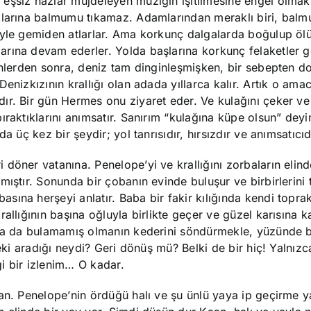
eşsiz hazlar müjdeleyen müziğin işitilmesine engel olmakt
aklarına balmumu tıkamaz. Adamlarından meraklı biri, bal
iyle gemiden atlarlar. Ama korkunç dalgalarda boğulup ölür
rına devam ederler. Yolda başlarına korkunç felaketler ge
ünlerden sonra, deniz tam dinginleşmişken, bir sebepten d
enizkızının krallığı olan adada yıllarca kalır. Artık o amac
ır. Bir gün Hermes onu ziyaret eder. Ve kulağını çeker ve
ıraktıklarını anımsatır. Sanırım “kulağına küpe olsun” dey
 üç kez bir şeydir; yol tanrısıdır, hırsızdır ve anımsatıcıd
 döner vatanına. Penelope’yi ve krallığını zorbaların elin
ıştır. Sonunda bir çobanın evinde buluşur ve birbirlerini t
ına herşeyi anlatır. Baba bir fakir kılığında kendi toprak
allığının başına oğluyla birlikte geçer ve güzel karısına k
 ya da bulamamış olmanın kederini söndürmekle, yüzünde b
eki aradığı neydi? Geri dönüş mü? Belki de bir hiç! Yalnızc
i bir izlenim… O kadar.
an. Penelope’nin ördüğü halı ve şu ünlü yaya ip geçirme ya