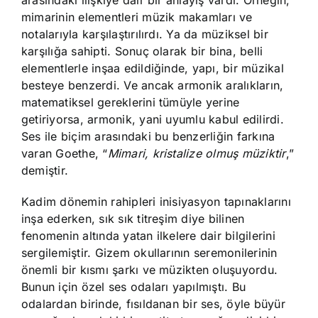
arasındaki ilişkiye dair bir anlayış vardı. Örneğin;
mimarinin elementleri müzik makamları ve
notalarıyla karşılaştırılırdı. Ya da müziksel bir
karşılığa sahipti. Sonuç olarak bir bina, belli
elementlerle inşaa edildiğinde, yapı, bir müzikal
besteye benzerdi. Ve ancak armonik aralıkların,
matematiksel gereklerini tümüyle yerine
getiriyorsa, armonik, yani uyumlu kabul edilirdi.
Ses ile biçim arasındaki bu benzerliğin farkına
varan Goethe, “
Mimari, kristalize olmuş müziktir
,”
demiştir.
Kadim dönemin rahipleri inisiyasyon tapınaklarını
inşa ederken, sık sık titreşim diye bilinen
fenomenin altında yatan ilkelere dair bilgilerini
sergilemiştir. Gizem okullarının seremonilerinin
önemli bir kısmı şarkı ve müzikten oluşuyordu.
Bunun için özel ses odaları yapılmıştı. Bu
odalardan birinde, fısıldanan bir ses, öyle büyür