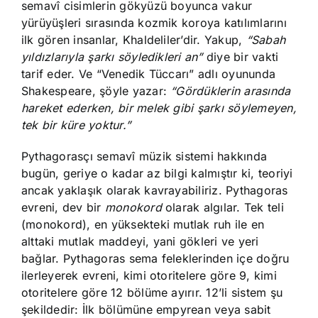
semavî cisimlerin gökyüzü boyunca vakur
yürüyüşleri sırasında kozmik koroya katılımlarını
ilk gören insanlar, Khaldeliler’dir. Yakup,
“Sabah
yıldızlarıyla şarkı söyledikleri an”
diye bir vakti
tarif eder. Ve “Venedik Tüccarı” adlı oyununda
Shakespeare, şöyle yazar:
“Gördüklerin arasında
hareket ederken, bir melek gibi şarkı söylemeyen,
tek bir küre yoktur.”
Pythagorasçı semavî müzik sistemi hakkında
bugün, geriye o kadar az bilgi kalmıştır ki, teoriyi
ancak yaklaşık olarak kavrayabiliriz. Pythagoras
evreni, dev bir
monokord
olarak algılar. Tek teli
(monokord), en yüksekteki mutlak ruh ile en
alttaki mutlak maddeyi, yani gökleri ve yeri
bağlar. Pythagoras sema feleklerinden içe doğru
ilerleyerek evreni, kimi otoritelere göre 9, kimi
otoritelere göre 12 bölüme ayırır. 12’li sistem şu
şekildedir: İlk bölümüne empyrean veya sabit