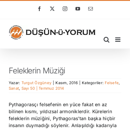
Skip
to
Facebook
X
Instagram
YouTube
E-
posta
content
Feleklerin Müziği
Yazar:
Turgut Özgüney
|
Kasım, 2016
|
Kategoriler:
Felsefe
,
Sanat
,
Sayı 50 | Temmuz 2014
Pythagorasçı felsefenin en yüce fakat en az
bilinen kısmı, yıldızsal armoniklerdir. Kürelerin
feleklerin müziğini, Pythagoras’tan başka hiçbir
insanın duymadığı söylenir. Anlaşıldığı kadarıyla