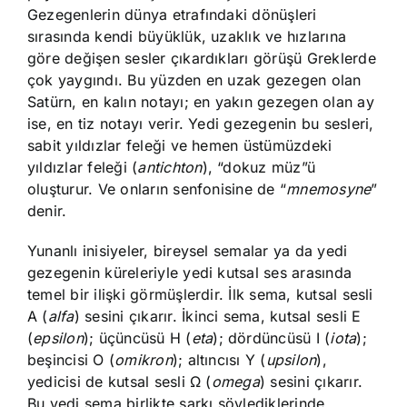
Gezegenlerin dünya etrafındaki dönüşleri
sırasında kendi büyüklük, uzaklık ve hızlarına
göre değişen sesler çıkardıkları görüşü Greklerde
çok yaygındı. Bu yüzden en uzak gezegen olan
Satürn, en kalın notayı; en yakın gezegen olan ay
ise, en tiz notayı verir. Yedi gezegenin bu sesleri,
sabit yıldızlar feleği ve hemen üstümüzdeki
yıldızlar feleği (
antichton
), “dokuz müz”ü
oluşturur. Ve onların senfonisine de “
mnemosyne
”
denir.
Yunanlı inisiyeler, bireysel semalar ya da yedi
gezegenin küreleriyle yedi kutsal ses arasında
temel bir ilişki görmüşlerdir. İlk sema, kutsal sesli
A (
alfa
) sesini çıkarır. İkinci sema, kutsal sesli E
(
epsilon
); üçüncüsü H (
eta
); dördüncüsü I (
iota
);
beşincisi O (
omikron
); altıncısı Y (
upsilon
),
yedicisi de kutsal sesli Ω (
omega
) sesini çıkarır.
Bu yedi sema birlikte şarkı söylediklerinde,