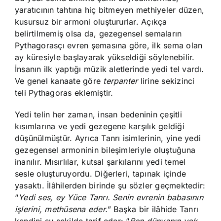
yaratıcının tahtına hiç bitmeyen methiyeler düzen,
kusursuz bir armoni oluştururlar. Açıkça
belirtilmemiş olsa da, gezegensel semaların
Pythagorasçı evren şemasına göre, ilk sema olan
ay küresiyle başlayarak yükseldiği söylenebilir.
İnsanın ilk yaptığı müzik aletlerinde yedi tel vardı.
Ve genel kanaate göre
terpanter
lirine sekizinci
teli Pythagoras eklemiştir.
Yedi telin her zaman, insan bedeninin çeşitli
kısımlarına ve yedi gezegene karşılık geldiği
düşünülmüştür. Ayrıca Tanrı isimlerinin, yine yedi
gezegensel armoninin bileşimleriyle oluştuğuna
inanılır. Mısırlılar, kutsal şarkılarını yedi temel
sesle oluşturuyordu. Diğerleri, tapınak içinde
yasaktı. İlâhilerden birinde şu sözler geçmektedir:
“
Yedi ses, ey Yüce Tanrı. Senin evrenin babasının
işlerini, methüsena eder.
” Başka bir ilâhide Tanrı