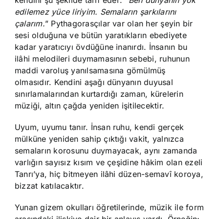
kendini şu şekilde tarif eder: “
Ben dünyanın yok
edilemez yüce liriyim. Semaların şarkılarını
çalarım.
” Pythagorasçılar var olan her şeyin bir
sesi olduğuna ve bütün yaratıkların ebediyete
kadar yaratıcıyı övdüğüne inanırdı. İnsanın bu
ilâhi melodileri duymamasının sebebi, ruhunun
maddi varoluş yanılsamasına gömülmüş
olmasıdır. Kendini aşağı dünyanın duyusal
sınırlamalarından kurtardığı zaman, kürelerin
müziği, altın çağda yeniden işitilecektir.
Uyum, uyumu tanır. İnsan ruhu, kendi gerçek
mülküne yeniden sahip çıktığı vakit, yalnızca
semaların korosunu duymayacak, aynı zamanda
varlığın sayısız kısım ve çeşidine hâkim olan ezeli
Tanrı’ya, hiç bitmeyen ilâhi düzen-semavî koroya,
bizzat katılacaktır.
Yunan gizem okulları öğretilerinde, müzik ile form