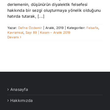
derlemenin, düşünürün diyalektik felsefesi
hakkında bir sezgi oluşturmaya yönelik olduğunu
hatırda tutarak, [...]
Yazar:
Defne Özdemir
|
Aralık, 2019
|
Kategoriler:
Felsefe
,
Kavramsal
,
Sayı 89 | Kasım – Aralık 2019
Devamı
Anasayfa
Hakkımızda