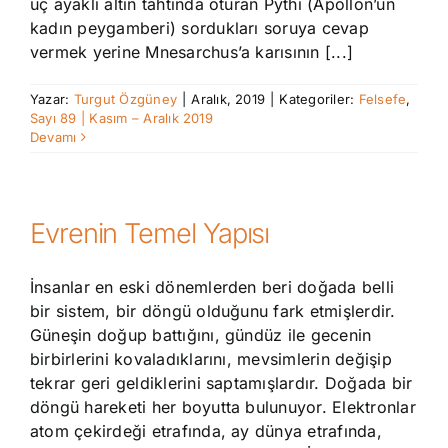
üç ayaklı altın tahtında oturan Pythi (Apollon’un
kadın peygamberi) sordukları soruya cevap
vermek yerine Mnesarchus’a karısının [...]
Yazar:
Turgut Özgüney
|
Aralık, 2019
|
Kategoriler:
Felsefe
,
Sayı 89 | Kasım – Aralık 2019
Devamı
Evrenin Temel Yapısı
İnsanlar en eski dönemlerden beri doğada belli
bir sistem, bir döngü olduğunu fark etmişlerdir.
Güneşin doğup battığını, gündüz ile gecenin
birbirlerini kovaladıklarını, mevsimlerin değişip
tekrar geri geldiklerini saptamışlardır. Doğada bir
döngü hareketi her boyutta bulunuyor. Elektronlar
atom çekirdeği etrafında, ay dünya etrafında,