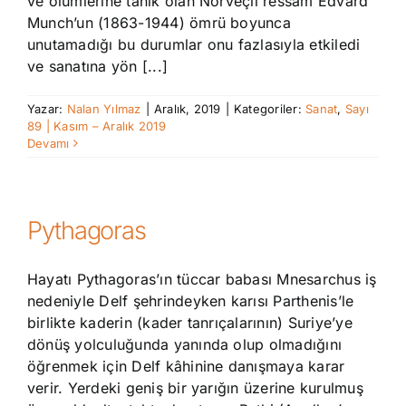
ve ölümlerine tanık olan Norveçli ressam Edvard
Munch’un (1863-1944) ömrü boyunca
unutamadığı bu durumlar onu fazlasıyla etkiledi
ve sanatına yön [...]
Yazar:
Nalan Yılmaz
|
Aralık, 2019
|
Kategoriler:
Sanat
,
Sayı
89 | Kasım – Aralık 2019
Devamı
Pythagoras
Hayatı Pythagoras’ın tüccar babası Mnesarchus iş
nedeniyle Delf şehrindeyken karısı Parthenis’le
birlikte kaderin (kader tanrıçalarının) Suriye’ye
dönüş yolculuğunda yanında olup olmadığını
öğrenmek için Delf kâhinine danışmaya karar
verir. Yerdeki geniş bir yarığın üzerine kurulmuş