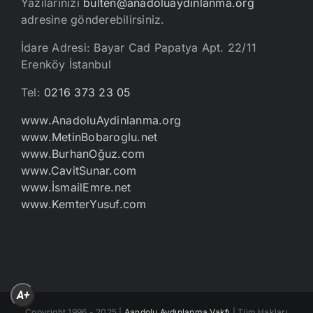
Yazılarınızı
bulten@anadoluaydinlanma.org
adresine gönderebilirsiniz.
İdare Adresi: Bayar Cad Papatya Apt. 22/11
Erenköy İstanbul
Tel:
0216 373 23 05
www.AnadoluAydinlanma.org
www.MetinBobaroglu.net
www.BurhanOğuz.com
www.CavitSunar.com
www.İsmailEmre.net
www.KemterYusuf.com
A+
Copyright 1996 - 2025 |
Aandolu Aydınlanma Vakfı
| Tüm Hakları