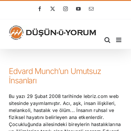
Skip
to
Facebook
X
Instagram
YouTube
E-
posta
content
Edvard Munch’un Umutsuz
İnsanları
Bu yazı 29 Şubat 2008 tarihinde lebriz.com web
sitesinde yayımlamıştır. Acı, aşk, insan ilişkileri,
melankoli, hastalık ve ölüm... İnsanın ruhsal ve
fiziksel hayatını belirleyen ana etkenlerdir.
Çocukluğunda ailesindeki bireylerin hastalıklarına