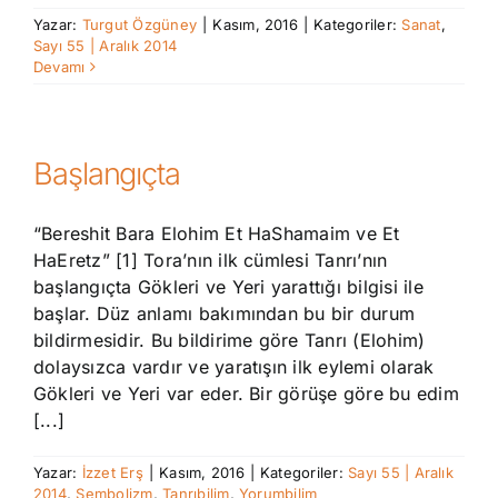
Yazar:
Turgut Özgüney
|
Kasım, 2016
|
Kategoriler:
Sanat
,
Sayı 55 | Aralık 2014
Devamı
Başlangıçta
“Bereshit Bara Elohim Et HaShamaim ve Et
HaEretz” [1] Tora’nın ilk cümlesi Tanrı’nın
başlangıçta Gökleri ve Yeri yarattığı bilgisi ile
başlar. Düz anlamı bakımından bu bir durum
bildirmesidir. Bu bildirime göre Tanrı (Elohim)
dolaysızca vardır ve yaratışın ilk eylemi olarak
Gökleri ve Yeri var eder. Bir görüşe göre bu edim
[...]
Yazar:
İzzet Erş
|
Kasım, 2016
|
Kategoriler:
Sayı 55 | Aralık
2014
,
Sembolizm
,
Tanrıbilim
,
Yorumbilim