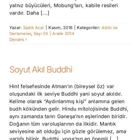
yalnız büyücüleri, Mobung’ları, kabile resileri
vardır. Daha [...]
Yazar:
Sadık Acar
|
Kasım, 2016
|
Kategoriler:
Alıntı ve
Derlemeler
,
Sayı 55 | Aralık 2014
Devamı
Soyut Akıl Buddhi
Hint felsefesinde Atman’ın (bireysel öz) var
oluşundaki ilk seviye Buddhi yani soyut akıldır.
Kelime olarak “Aydınlanmış kişi” anlamına gelen
budh kökünden gelir. Hindu mitolojisinde Buddhi,
aynı zamanda tanrı Ganeşa’nın eşlerinden biridir.
Doğanın tüm varoluşlarının da ilkidir. Mantık
seviyesine ait olduğu için gözle görülemez, ama
varlığı bilinir. Buddhi, yoga’nın en önemli [...]