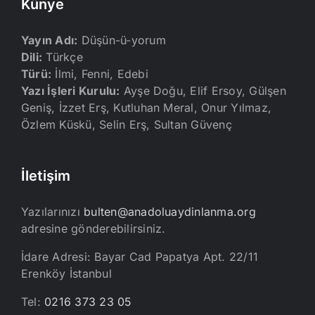
Künye
Yayın Adı:
Düşün-ü-yorum
Dili:
Türkçe
Türü:
İlmi, Fenni, Edebi
Yazı İşleri Kurulu:
Ayşe Doğu, Elif Ersoy, Gülşen
Geniş, İzzet Erş, Kutluhan Meral, Onur Yılmaz,
Özlem Küskü, Selin Erş, Sultan Güvenç
İletişim
Yazılarınızı
bulten@anadoluaydinlanma.org
adresine gönderebilirsiniz.
İdare Adresi: Bayar Cad Papatya Apt. 22/11
Erenköy İstanbul
Tel:
0216 373 23 05