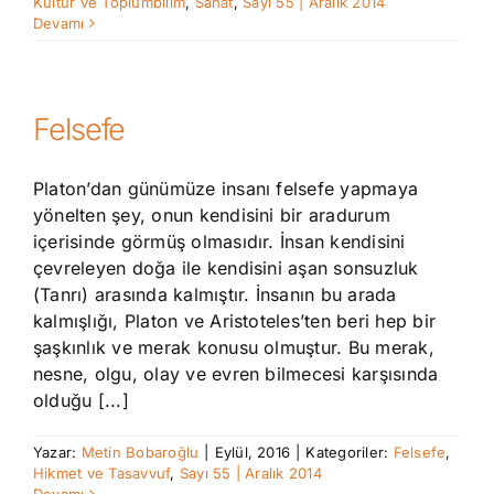
Kültür ve Toplumbilim
,
Sanat
,
Sayı 55 | Aralık 2014
Devamı
Felsefe
Platon’dan günümüze insanı felsefe yapmaya
yönelten şey, onun kendisini bir aradurum
içerisinde görmüş olmasıdır. İnsan kendisini
çevreleyen doğa ile kendisini aşan sonsuzluk
(Tanrı) arasında kalmıştır. İnsanın bu arada
kalmışlığı, Platon ve Aristoteles’ten beri hep bir
şaşkınlık ve merak konusu olmuştur. Bu merak,
nesne, olgu, olay ve evren bilmecesi karşısında
olduğu [...]
Yazar:
Metin Bobaroğlu
|
Eylül, 2016
|
Kategoriler:
Felsefe
,
Hikmet ve Tasavvuf
,
Sayı 55 | Aralık 2014