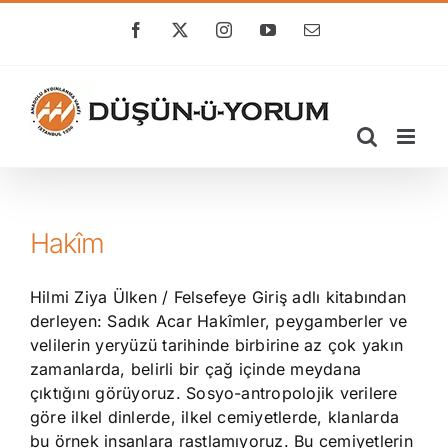
Skip
to
Facebook
X
Instagram
YouTube
E-
posta
content
Hakîm
Hilmi Ziya Ülken / Felsefeye Giriş adlı kitabından
derleyen: Sadık Acar Hakîmler, peygamberler ve
velilerin yeryüzü tarihinde birbirine az çok yakın
zamanlarda, belirli bir çağ içinde meydana
çıktığını görüyoruz. Sosyo-antropolojik verilere
göre ilkel dinlerde, ilkel cemiyetlerde, klanlarda
bu örnek insanlara rastlamıyoruz. Bu cemiyetlerin