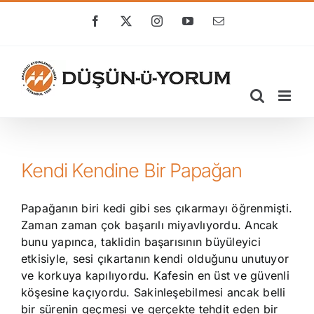
Skip
to
Facebook
X
Instagram
YouTube
E-
posta
content
Kendi Kendine Bir Papağan
Papağanın biri kedi gibi ses çıkarmayı öğrenmişti.
Zaman zaman çok başarılı miyavlıyordu. Ancak
bunu yapınca, taklidin başarısının büyüleyici
etkisiyle, sesi çıkartanın kendi olduğunu unutuyor
ve korkuya kapılıyordu. Kafesin en üst ve güvenli
köşesine kaçıyordu. Sakinleşebilmesi ancak belli
bir sürenin geçmesi ve gerçekte tehdit eden bir