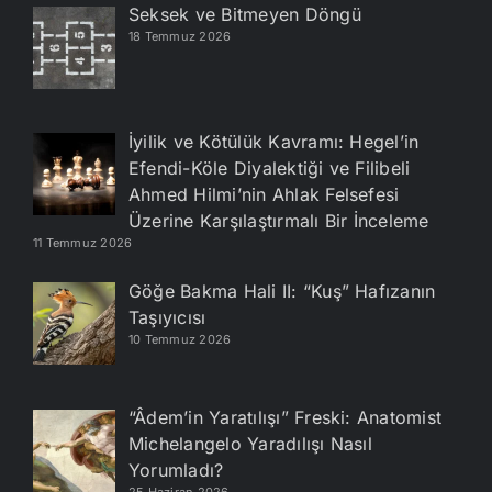
Seksek ve Bitmeyen Döngü
18 Temmuz 2026
İyilik ve Kötülük Kavramı: Hegel’in
Efendi-Köle Diyalektiği ve Filibeli
Ahmed Hilmi’nin Ahlak Felsefesi
Üzerine Karşılaştırmalı Bir İnceleme
11 Temmuz 2026
Göğe Bakma Hali II: “Kuş” Hafızanın
Taşıyıcısı
10 Temmuz 2026
“Âdem’in Yaratılışı” Freski: Anatomist
Michelangelo Yaradılışı Nasıl
Yorumladı?