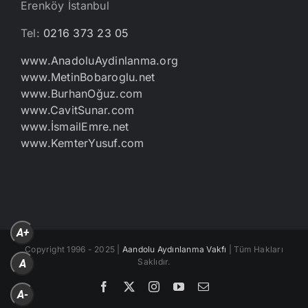
Erenköy İstanbul
Tel:
0216 373 23 05
www.AnadoluAydinlanma.org
www.MetinBobaroglu.net
www.BurhanOğuz.com
www.CavitSunar.com
www.İsmailEmre.net
www.KemterYusuf.com
A+
Copyright 1996 - 2025 |
Aandolu Aydınlanma Vakfı
| Tüm Hakları
Saklıdır.
A
Facebook
X
Instagram
YouTube
E-
A-
posta