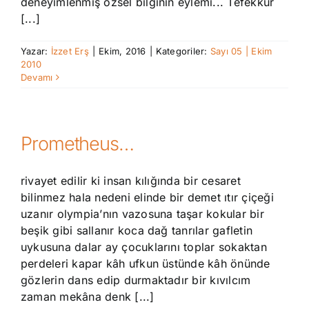
deneyimlenmiş özsel bilginin eylemi... Tefekkür
[...]
Yazar:
İzzet Erş
|
Ekim, 2016
|
Kategoriler:
Sayı 05 | Ekim
2010
Devamı
Prometheus…
rivayet edilir ki insan kılığında bir cesaret
bilinmez hala nedeni elinde bir demet ıtır çiçeği
uzanır olympia’nın vazosuna taşar kokular bir
beşik gibi sallanır koca dağ tanrılar gafletin
uykusuna dalar ay çocuklarını toplar sokaktan
perdeleri kapar kâh ufkun üstünde kâh önünde
gözlerin dans edip durmaktadır bir kıvılcım
zaman mekâna denk [...]