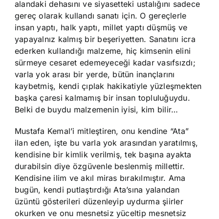
alandaki dehasını ve siyasetteki ustalığını sadece
gereç olarak kullandı sanatı için. O gereçlerle
insan yaptı, halk yaptı, millet yaptı düşmüş ve
yapayalnız kalmış bir beşeriyetten. Sanatını icra
ederken kullandığı malzeme, hiç kimsenin elini
sürmeye cesaret edemeyeceği kadar vasıfsızdı;
varla yok arası bir yerde, bütün inançlarını
kaybetmiş, kendi çıplak hakikatiyle yüzleşmekten
başka çaresi kalmamış bir insan topluluğuydu.
Belki de buydu malzemenin iyisi, kim bilir…
Mustafa Kemal’i mitleştiren, onu kendine “Ata”
ilan eden, işte bu varla yok arasından yaratılmış,
kendisine bir kimlik verilmiş, tek başına ayakta
durabilsin diye özgüvenle beslenmiş millettir.
Kendisine ilim ve akıl miras bırakılmıştır. Ama
bugün, kendi putlaştırdığı Ata’sına yalandan
üzüntü gösterileri düzenleyip uydurma şiirler
okurken ve onu mesnetsiz yüceltip mesnetsiz