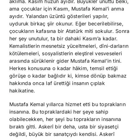
aklıma. Kasım hüzün ayıdır. Büyükler unuttu belki,
ama çocuklar için Kasım, Mustafa Kemal’i anma
ayıdır. Yalandan üzüntü gösterileri yapılır,
uyduruk birkaç şiir okunur. Eğer becerilebilirse,
çocukların kafasına bir Atatürk miti sokulur. Sonra
her şey unutulur, ta bir dahaki Kasım’a kadar.
Kemalistlerin mesnetsiz yüceltmeleri, dîni-darların
kötülemeleri, sosyalistlerin eleştirel vesveseleri
arasında sürüklenir gider Mustafa Kemal’in tini.
Herkes konusuna o kadar hâkim, temsil ettiği
görüşe o kadar bağlıdır ki, kimse dönüp bakmaz
hakkında onca laf ürettiği insanın çıplak
hakikatine.
Mustafa Kemal yıllarca hizmet etti bu toprakların
insanına. Bu topraklardaki her şeye sahip
olabilecekken, her şeyi bu toprakların insanına
bıraktı gitti. Askerî bir deha, usta bir siyasetçi
değildi, büyük bir sanatçıydı kendisi. Askerî