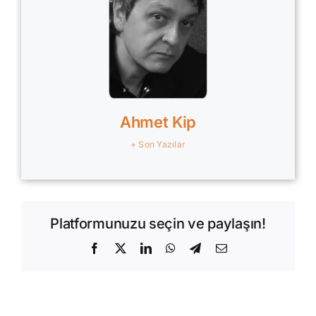
Ahmet Kip
+ Son Yazılar
Platformunuzu seçin ve paylaşın!
Facebook
X
LinkedIn
WhatsApp
Telegram
E-
posta