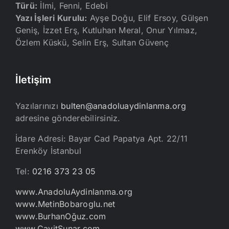
Türü:
İlmi, Fenni, Edebi
Yazı İşleri Kurulu:
Ayşe Doğu, Elif Ersoy, Gülşen
Geniş, İzzet Erş, Kutluhan Meral, Onur Yılmaz,
Özlem Küskü, Selin Erş, Sultan Güvenç
İletişim
Yazılarınızı
bulten@anadoluaydinlanma.org
adresine gönderebilirsiniz.
İdare Adresi: Bayar Cad Papatya Apt. 22/11
Erenköy İstanbul
Tel:
0216 373 23 05
www.AnadoluAydinlanma.org
www.MetinBobaroglu.net
www.BurhanOğuz.com
www.CavitSunar.com