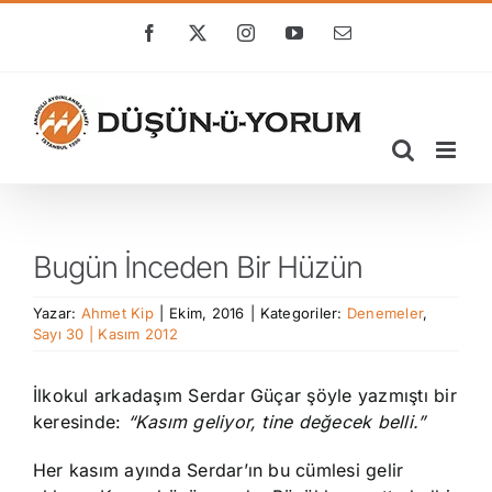
Skip
to
Facebook
X
Instagram
YouTube
E-
posta
content
Bugün İnceden Bir Hüzün
Yazar:
Ahmet Kip
|
Ekim, 2016
|
Kategoriler:
Denemeler
,
Sayı 30 | Kasım 2012
İlkokul arkadaşım Serdar Güçar şöyle yazmıştı bir
keresinde:
“Kasım geliyor, tine değecek belli.”
Her kasım ayında Serdar’ın bu cümlesi gelir