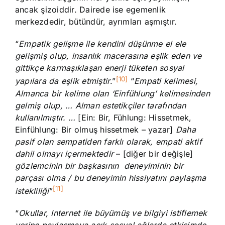
ancak şizoiddir. Dairede ise egemenlik
merkezdedir, bütündür, ayrımları aşmıştır.
“
Empatik gelişme ile kendini düşünme el ele
gelişmiş olup, insanlık macerasına eşlik eden ve
gittikçe karmaşıklaşan enerji tüketen sosyal
[10]
yapılara da eşlik etmiştir
.”
“
Empati kelimesi,
Almanca bir kelime olan ‘Einfühlung’ kelimesinden
gelmiş olup, … Alman estetikçiler tarafından
kullanılmıştır. …
[Ein: Bir, Fühlung: Hissetmek,
Einfühlung: Bir olmuş hissetmek – yazar]
Daha
pasif olan sempatiden farklı olarak, empati aktif
dahil olmayı içermektedir
– [diğer bir değişle]
gözlemcinin bir başkasının deneyiminin bir
parçası olma / bu deneyimin hissiyatını paylaşma
[11]
istekliliği
”
“
Okullar, Internet ile büyümüş ve bilgiyi istiflemek
yerine paylaşmaya açık sosyal ağlarda etkişimde