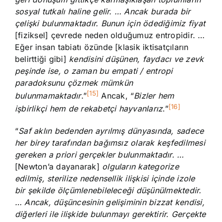
sosyal tutkalı haline gelir. … Ancak burada bir
çelişki bulunmaktadır. Bunun için ödediğimiz fiyat
[fiziksel] çevrede neden olduğumuz entropidir. …
Eğer insan tabiatı özünde [klasik iktisatçıların
belirttiği gibi]
kendisini düşünen, faydacı ve zevk
peşinde ise, o zaman bu empati / entropi
paradoksunu çözmek mümkün
[15]
bulunmamaktadır
.”
Ancak, “
Bizler hem
[16]
işbirlikçi hem de rekabetçi hayvanlarız
.”
“
Saf aklın bedenden ayrılmış dünyasında, sadece
her birey tarafından bağımsız olarak keşfedilmesi
gereken a priori gerçekler bulunmaktadır. …
[Newton’a dayanarak]
olguların kategorize
edilmiş, sterilize nedensellik ilişkisi içinde izole
bir şekilde ölçümlenebileleceği düşünülmektedir.
… Ancak, düşüncesinin gelişiminin bizzat kendisi,
diğerleri ile ilişkide bulunmayı gerektirir. Gerçekte