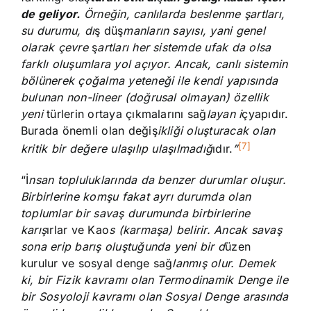
de geliyor.
Örneğin, canlılarda beslenme şartları,
su durumu, dı
ş düş
manların sayısı, yani genel
olarak çevre
ş
artları her sistemde ufak da olsa
farklı oluşumlara yol açıyor. Ancak, canlı sistemin
bölünerek çoğalma yeteneği ile kendi yapısında
bulunan non-lineer (doğrusal olmayan) özellik
yeni
türlerin ortaya çıkmalarını sağ
layan i
çyapıdır.
Burada önemli olan değiş
ikliği oluşturacak olan
[7]
kritik bir değere ulaşılıp ulaşılmadığ
ıdır.
”
“İ
nsan topluluklarında da benzer durumlar oluşur.
Birbirlerine komşu fakat ayrı durumda olan
toplumlar bir savaş durumunda birbirlerine
karış
ırlar ve Kao
s (karmaşa) belirir. Ancak savaş
sona erip barış oluştuğunda yeni bir d
üzen
kurulur ve sosyal denge sağ
lanmış olur. Demek
ki, bir Fizik kavramı olan Termodinamik Denge ile
bir Sosyoloji kavramı olan Sosyal Denge arasında