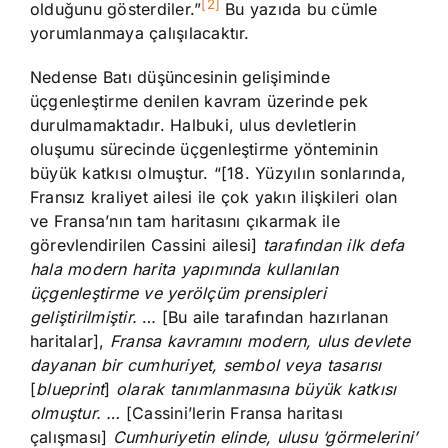
[2]
olduğunu gösterdiler.”
Bu yazıda bu cümle
yorumlanmaya çalışılacaktır.
Nedense Batı düşüncesinin gelişiminde
üçgenleştirme denilen kavram üzerinde pek
durulmamaktadır. Halbuki, ulus devletlerin
oluşumu sürecinde üçgenleştirme yönteminin
büyük katkısı olmuştur. “[18. Yüzyılın sonlarında,
Fransız kraliyet ailesi ile çok yakın ilişkileri olan
ve Fransa’nın tam haritasını çıkarmak ile
görevlendirilen Cassini ailesi]
tarafından ilk defa
hala modern harita yapımında kullanılan
üçgenleştirme ve yerölçüm prensipleri
geliştirilmiştir.
… [Bu aile tarafından hazırlanan
haritalar],
Fransa kavramını modern, ulus devlete
dayanan bir cumhuriyet, sembol veya tasarısı
[
blueprint
]
olarak tanımlanmasına büyük katkısı
olmuştur. …
[Cassini’lerin Fransa haritası
çalışması]
Cumhuriyetin elinde, ulusu ‘görmelerini’