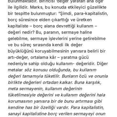
bulunmaktadır. Birincisi ‘değer yaratan ana öğe’
ile ilgilidir. Marks, bu konuda etkileyici güzellikte
bir tespitte bulunmuştur: “Şimdi, para-kapitalistin,
borç süresince elden çıkarttığı ve üretken
kapitaliste – borç alana devrettiği kullanım –
değeri nedir? Bu, paranın, sermaye haline
gelebilme, sermaye işlevlerini yerine getirebilme
ve bu süreç sırasında kendi ilk değer
büyüklüğünü koruyabilmesinin yanısıra belirli bir
artı-değer, ortalama kâr – yaratma gücü
nedeniyle sahip olduğu kullanım- değeridir. Diğer
metalar
söz konusu olduğunda, bu kullanım
değeri tamamıyla tüketilir. Bunların
özü
ve onunla
birlikte değerleri ortadan kalkar. Buna karşılık,
meta sermayenin, kullanım değerinin
tüketilmesiyle değerini ve kullanım değerini hala
korumasının yanısıra bir de bunu artırması gibi
kendine has bir özelliği vardır. Para kapitalistin,
sanayi kapitalistine borç verilen sermayeyi onun