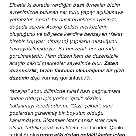
Elbette ki burada verdiğim basit örnekler bizim
evrenimizde bulunan her türlü yapıyı açıklamaya
yetmezler. Ancak bu basit örnekler sayesinde,
doğada sürekli Acayip Çekici merkezlerin
oluştuğunu ve böylece kendine benzeyen (fakat
birebir kopyası olmayan) yapıların olu
ştuğ
unu
kavrayabilmekteyiz. Bu benzerlik her boyutta
görülmektedir. Hem düzen hem de düzensizlik
acayip çekici merkezler sayesinde olur.
Zaten
düzensizlik, bizim farkında olmadığımız bir gizli
düzenin dı
şa vurmuş görüntüsüdür.
“Acayip” sözü dilimizde tuhaf bazı çağrışımlara
neden olduğu için yerine “gizli” sözünü
kullanmayı tercih ederim. “Gizli çekici”, yani
gözlerden gizlenmiş bir boyutun olduğu
kanısındayım. Sistemler ister cansız ister canlı
olsun, farklılaşarak varlıklar
ını sürdürürler. Çünkü
farklılığı oluş
turan etki dı
ş
tan geldiği kadar içten