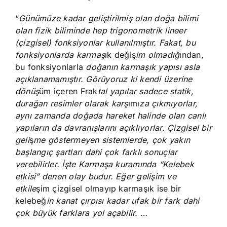
“
Günümüze kadar geliştirilmiş olan doğa bilimi
olan fizik biliminde hep trigonometrik lineer
(çizgisel) fonksiyonlar kullanılmıştır. Fakat, bu
fonksiyonlarda karmaş
ık değiş
im olmadığ
ından,
bu fonksiyonlarla
doğanın karmaşık yapısı asla
açıklanamamıştır. Görüyoruz ki kendi üzerine
dönüş
üm içeren Frak
tal yapılar sadece statik,
durağan resimler olarak karş
ımı
za çıkmıyorlar,
aynı zamanda doğada hareket halinde olan canlı
yapıların da davranışlarını açıklıyorlar. Çizgisel bir
geli
ş
me göstermeyen sistemlerde, çok yakın
başlangıç şartları dahi çok farklı sonuçlar
verebilirler. İşte Karmaşa kuramında “Kelebek
etkisi” denen olay budur. Eğer gelişim ve
etkile
şim çizgisel olmayıp karmaşık ise bir
kelebeğ
in kanat çırpısı kadar ufak bir fark dahi
çok büyük farklara yol açabilir. …