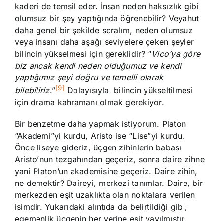
kaderi de temsil eder. İnsan neden haksızlık gibi
olumsuz bir şey yaptığında öğrenebilir? Veyahut
daha genel bir şekilde soralım, neden olumsuz
veya insanı daha aşağı seviyelere çeken şeyler
bilincin yükselmesi için gereklidir? “
Vico’ya göre
biz ancak kendi neden olduğumuz ve kendi
yaptığımız şeyi doğru ve temelli olarak
[9]
bilebiliriz
.”
Dolayısıyla, bilincin yükseltilmesi
için drama kahramanı olmak gerekiyor.
Bir benzetme daha yapmak istiyorum. Platon
“Akademi”yi kurdu, Aristo ise “Lise”yi kurdu.
Önce liseye gideriz, üçgen zihinlerin babası
Aristo’nun tezgahından geçeriz, sonra daire zihne
yani Platon’un akademisine geçeriz. Daire zihin,
ne demektir? Daireyi, merkezi tanımlar. Daire, bir
merkezden eşit uzaklıkta olan noktalara verilen
isimdir. Yukarıdaki alıntıda da belirtildiği gibi,
egemenlik üçgenin her yerine eşit yayılmıştır,