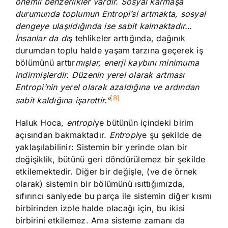
önemli benzerlikler vardır. Sosyal karmaşa
durumunda toplumun Entropi’si artmakta, sosyal
dengeye ulaşıldığında ise sabit kalmaktadır…
İnsanlar da dı
ş tehlikeler arttığında, dağınık
durumdan toplu halde yaşam tarzına geçerek iş
bölümünü arttır
mışlar, enerji kaybını minimuma
indirmişlerdir. Düzenin yerel olarak artması
Entropi’nin yerel olarak azaldığına ve ardından
[8]
sabit kaldığına işarettir.”
Haluk Hoca,
entropi
ye bütünün içindeki birim
açısından bakmaktadır.
Entropi
ye şu şekilde de
yaklaşılabilinir: Sistemin bir yerinde olan bir
değişiklik, bütünü geri döndürülemez bir şekilde
etkilemektedir. Diğer bir değişle, (ve de örnek
olarak) sistemin bir bölümünü ısıttığımızda,
sıfırıncı saniyede bu parça ile sistemin diğer kısmı
birbirinden izole halde olacağı için, bu ikisi
birbirini etkilemez. Ama sisteme zamanı da