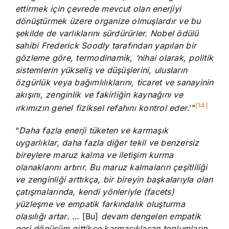
ettirmek için çevrede mevcut olan enerjiyi
dönüştürmek üzere organize olmuşlardır ve bu
şekilde de varlıklarını sürdürürler. Nobel ödülü
sahibi Frederick Soodly tarafından yapılan bir
gözleme göre, termodinamik, ‘nihai olarak, politik
sistemlerin yükseliş ve düşüşlerini, ulusların
özgürlük veya bağımlılıklarını, ticaret ve sanayinin
akışını, zenginlik ve fakirliğin kaynağını ve
[14]
ırkımızın genel fiziksel refahını kontrol eder
.’”
“
Daha fazla enerji tüketen ve karmaşık
uygarlıklar, daha fazla diğer tekil ve benzersiz
bireylere maruz kalma ve iletişim kurma
olanaklarını artırır. Bu maruz kalmaların çeşitliliği
ve zenginliği arttıkça, bir bireyin başkalarıyla olan
çatışmalarında, kendi yönleriyle (facets)
yüzleşme ve empatik farkındalık oluşturma
olasılığı artar
. … [Bu]
devam dengelen empatik
geri dönüşüm gittikçe karmaşıklaşan toplumların