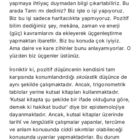
yapmaya ihtiyaç duymadan bilgi çıkartabiliriz. Bu
arada Tanrı mı dediniz? Biz işte o işi yapıyoruz.
Biz bu işi sadece haritacılıkta yapmıyoruz. Pozitif
bilim dediğimiz şey, mekâna, zaman ve enerji
(güç) kavramlarını da ekleyerek üçgenleştirme
yapmaktan ibarettir. Biz bu konuda çok iyiyiz.
Ama daire ve kare zihinler bunu anlayamıyorlar. O
yüzden biz üçgenler üstünüz.
İroniktir ki, pozitif düşüncenin kendisini tam
karşısında konumlandırdığı
skolastik
düşünce de
aynı şekilde çalışmaktadır. Ancak, trigonometrik
tablolar yerine kutsal kitapları kullanmaktadır.
‘Kutsal kitapta şu şekilde bir ifade olduğuna göre,
demek ki hakikat budur’ diye bir epistemolojiye
dayanmaktadır. Ancak, kutsal kitaplar üzerinde
tarihî ve
lengüistik
çalışmalar yapanlar, tercüme
ve anlam konusunda ciddi sıkıntılar olabileceği
konusunda uyarılar yapmaktadırlar. Bu durum