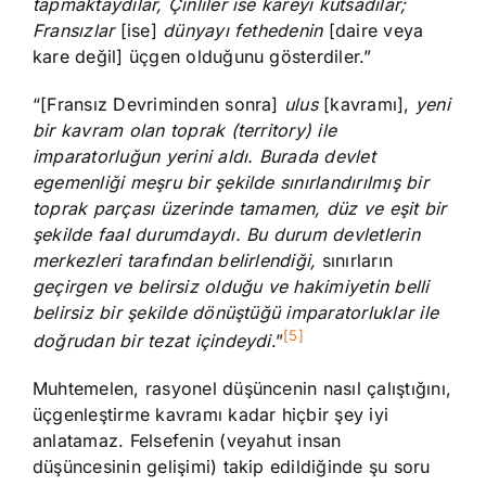
tapmaktaydılar, Çinliler ise kareyi kutsadılar;
Fransızlar
[ise]
dünyayı fethedenin
[daire veya
kare değil] üçgen olduğunu gösterdiler.”
“[Fransız Devriminden sonra]
ulus
[kavramı],
yeni
bir kavram olan toprak (territory) ile
imparatorluğun
yerini aldı. Burada devlet
egemenliği meşru bir şekilde sınırlandırılmış bir
toprak parçası üzerinde tamamen, düz ve eşit bir
şekilde faal durumdaydı. Bu durum devletlerin
merkezleri tarafından belirlendiği,
sınırların
geçirgen ve belirsiz olduğu ve hakimiyetin belli
belirsiz bir şekilde dönüştüğü imparatorluklar ile
[5]
doğrudan bir tezat içindeydi
.”
Muhtemelen, rasyonel düşüncenin nasıl çalıştığını,
üçgenleştirme kavramı kadar hiçbir şey iyi
anlatamaz. Felsefenin (veyahut insan
düşüncesinin gelişimi) takip edildiğinde şu soru