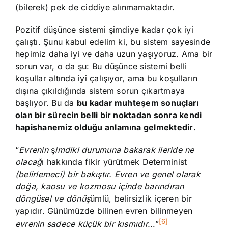
(bilerek) pek de ciddiye alınmamaktadır.
Pozitif düşünce sistemi şimdiye kadar çok iyi
çalıştı. Şunu kabul edelim ki, bu sistem sayesinde
hepimiz daha iyi ve daha uzun yaşıyoruz. Ama bir
sorun var, o da şu: Bu düşünce sistemi belli
koşullar altında iyi çalışıyor, ama bu koşulların
dışına çıkıldığında sistem sorun çıkartmaya
başlıyor. Bu da
bu kadar muhteşem sonuçları
olan bir sürecin belli bir noktadan sonra kendi
hapishanemiz olduğu anlamına gelmektedir
.
“
Evrenin
ş
imdiki durumuna bakarak ileride ne
olacağ
ı hakkında fikir yürütmek Determinist
(belirlemeci) bir bakıştır. Evren ve genel olarak
doğa, kaosu ve kozmosu içinde barındıran
döngüsel ve dönüş
ümlü, belirsizlik içeren bir
yapıdır. Günümüzde bilinen evren bilinmeyen
[6]
evrenin sadece küçük bir kısmıdır..
.”