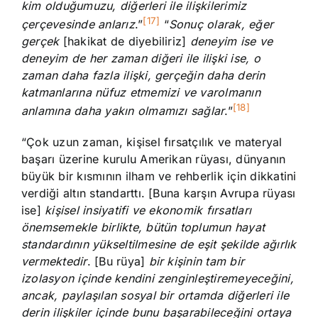
kim olduğumuzu, diğerleri ile ilişkilerimiz
[17]
çerçevesinde anlarız
.”
“
Sonuç olarak, eğer
gerçek
[hakikat de diyebiliriz]
deneyim ise ve
deneyim de her zaman diğeri ile ilişki ise, o
zaman daha fazla ilişki, gerçeğin daha derin
katmanlarına nüfuz etmemizi ve varolmanın
[18]
anlamına daha yakın olmamızı sağlar
.”
“Çok uzun zaman, kişisel fırsatçılık ve materyal
başarı üzerine kurulu Amerikan rüyası, dünyanın
büyük bir kısmının ilham ve rehberlik için dikkatini
verdiği altın standarttı. [Buna karşın Avrupa rüyası
ise]
kişisel insiyatifi ve ekonomik fırsatları
önemsemekle birlikte, bütün toplumun hayat
standardının yükseltilmesine de eşit şekilde ağırlık
vermektedir
. [Bu rüya]
bir kişinin tam bir
izolasyon içinde kendini zenginleştiremeyeceğini,
ancak, paylaşılan sosyal bir ortamda diğerleri ile
derin ilişkiler içinde bunu başarabileceğini ortaya