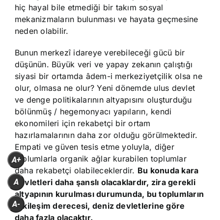
hiç hayal bile etmediği bir takım sosyal
mekanizmaların bulunması ve hayata geçmesine
neden olabilir.
Bunun merkezî idareye verebileceği gücü bir
düşünün. Büyük veri ve yapay zekanın çalıştığı
siyasi bir ortamda âdem-i merkeziyetçilik olsa ne
olur, olmasa ne olur? Yeni dönemde ulus devlet
ve denge politikalarının altyapısını oluşturduğu
bölünmüş / hegemonyacı yapıların, kendi
ekonomileri için rekabetçi bir ortam
hazırlamalarının daha zor olduğu görülmektedir.
Empati ve güven tesis etme yoluyla, diğer
toplumlarla organik ağlar kurabilen toplumlar
A+
daha rekabetçi olabileceklerdir.
Bu konuda kara
A
devletleri daha şanslı olacaklardır, zira gerekli
altyapının kurulması durumunda, bu toplumların
A-
etkileşim derecesi, deniz devletlerine göre
daha fazla olacaktır.