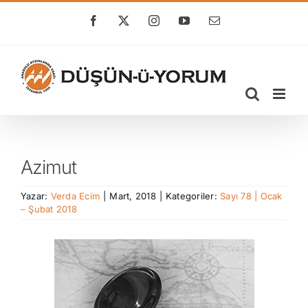
Skip
to
Facebook
X
Instagram
YouTube
E-
posta
content
Azimut
Yazar:
Verda Ecim
|
Mart, 2018
|
Kategoriler:
Sayı 78 | Ocak
– Şubat 2018