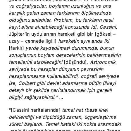
ve coğrafyacılar, boylamın uzunluğun ve ona
karşılık gelen zaman farklarının ölçülmesinde
olduğunu anladılar. Problem, bu farkların nasıl
kayıt altına alınabileceği konusunda idi. Cassini,
Jüpiter’in uydularının hareketi gibi bir [göksel –
uzay – cennetle ilgili]
hareketin aynı anda iki
[farklı]
yerde kaydedilmesi durumunda, bunun
sonuçlarının boylam derecelerinin belirlenmesinin
temellerini atabileceğini
[düşündü]
. Astronomik
seviyede bu hesaplar dünyanın çevresinin
hesaplanmasına kullanılabilirdi, coğraf
î
seviyede
ise, Colbert gibi devlet adamlarına bütün ülkeyi
detaylı bir şekilde haritalandırmak için gerekli
bilgiyi sağlayabilirdi.” …
“[Cassini haritalarında]
temel hat (base line)
belirlendiği ve ölçüldüğü zaman, üçgenleştirme
süreci başlardı. Temel hattaki iki nokta arasındaki
uzaklığı sağladıkları zaman, araştırmacılar üçgen