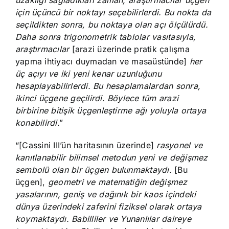
için üçüncü bir noktayı seçebilirlerdi. Bu nokta da
seçildikten sonra, bu noktaya olan açı ölçülürdü.
Daha sonra trigonometrik tablolar vasıtasıyla,
araştırmacılar
[arazi üzerinde pratik çalışma
yapma ihtiyacı duymadan ve masaüstünde]
her
üç açıyı ve iki yeni kenar uzunluğunu
hesaplayabilirlerdi. Bu hesaplamalardan sonra,
ikinci üçgene geçilirdi. Böylece tüm arazi
birbirine bitişik üçgenleştirme ağı yoluyla ortaya
konabilirdi
.”
“[Cassini III’ün haritasının üzerinde]
rasyonel ve
kanıtlanabilir bilimsel metodun yeni ve değişmez
sembolü olan bir üçgen bulunmaktaydı.
[Bu
üçgen],
geometri ve matematiğin değişmez
yasalarının, geniş ve dağınık bir kaos içindeki
dünya üzerindeki zaferini fiziksel olarak ortaya
koymaktaydı. Babilliler ve Yunanlılar daireye