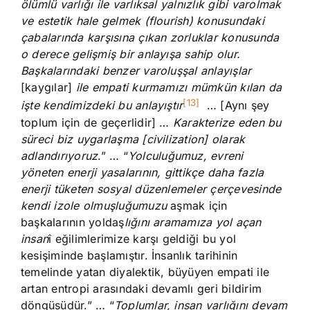
ölümlü varlığı ile varlıksal yalnızlık gibi varolmak
ve estetik hale gelmek (flourish) konusundaki
çabalarında karşısına çıkan zorluklar konusunda
o derece gelişmiş bir anlayışa sahip olur.
Başkalarındaki benzer varoluşşal anlayışlar
[kaygılar]
ile empati kurmamızı mümkün kılan da
[13]
işte kendimizdeki bu anlayıştır
… [Aynı şey
toplum için de geçerlidir] …
Karakterize eden bu
süreci biz uygarlaşma [civilization] olarak
adlandırıyoruz
.” … “
Yolculuğumuz, evreni
yöneten enerji yasalarının, gittikçe daha fazla
enerji tüketen sosyal düzenlemeler çerçevesinde
kendi izole olmuşluğumuzu
aşmak için
başkalarının yoldaş
lığını aramamıza yol açan
insan
î eğilimlerimize karşı geldiği bu yol
kesişiminde başlamıştır. İnsanlık tarihinin
temelinde yatan diyalektik, büyüyen empati ile
artan entropi arasındaki devamlı geri bildirim
döngüsüdür.” … “
Toplumlar, insan varlığını devam