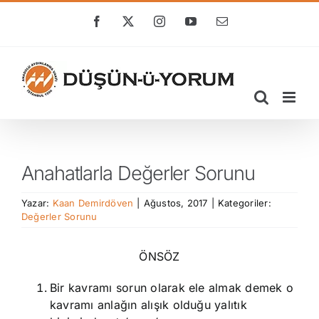
Skip
to
Facebook
X
Instagram
YouTube
E-
posta
content
Anahatlarla Değerler Sorunu
Yazar:
Kaan Demirdöven
|
Ağustos, 2017
|
Kategoriler:
Değerler Sorunu
ÖNSÖZ
Bir kavramı sorun olarak ele almak demek o
kavramı anlağın alışık olduğu yalıtık