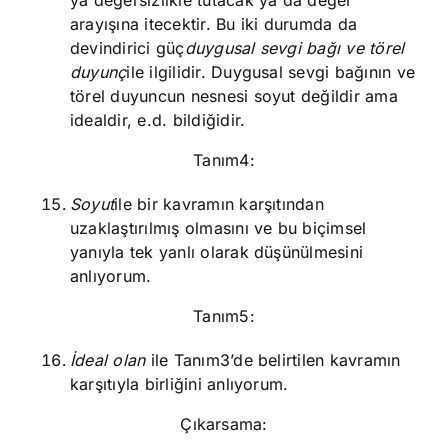
ya değersizlikle tutacak ya da değer
arayışına itecektir. Bu iki durumda da
devindirici güç
duygusal sevgi bağı ve törel
duyunç
ile ilgilidir. Duygusal sevgi bağının ve
törel duyuncun nesnesi soyut değildir ama
idealdir, e.d. bildiğidir.
Tanım4:
Soyut
ile bir kavramın karşıtından
uzaklaştırılmış olmasını ve bu biçimsel
yanıyla tek yanlı olarak düşünülmesini
anlıyorum.
Tanım5:
İdeal olan
ile Tanım3’de belirtilen kavramın
karşıtıyla birliğini anlıyorum.
Çıkarsama: