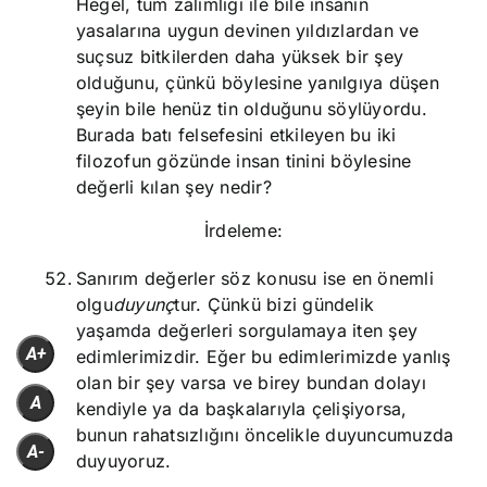
Hegel, tüm zalimliği ile bile insanın
yasalarına uygun devinen yıldızlardan ve
suçsuz bitkilerden daha yüksek bir şey
olduğunu, çünkü böylesine yanılgıya düşen
şeyin bile henüz tin olduğunu söylüyordu.
Burada batı felsefesini etkileyen bu iki
filozofun gözünde insan tinini böylesine
değerli kılan şey nedir?
İrdeleme:
Sanırım değerler söz konusu ise en önemli
olgu
duyunç
tur. Çünkü bizi gündelik
yaşamda değerleri sorgulamaya iten şey
A+
edimlerimizdir. Eğer bu edimlerimizde yanlış
olan bir şey varsa ve birey bundan dolayı
A
kendiyle ya da başkalarıyla çelişiyorsa,
bunun rahatsızlığını öncelikle duyuncumuzda
A-
duyuyoruz.