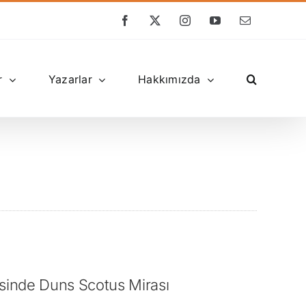
Facebook
X
Instagram
YouTube
E-
posta
r
Yazarlar
Hakkımızda
inde Duns Scotus Mirası