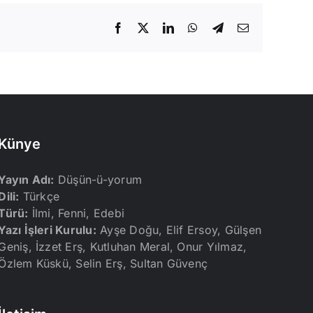
Facebook
X
LinkedIn
WhatsApp
Telegram
E-
posta
Künye
Yayın Adı:
Düşün-ü-yorum
Dili:
Türkçe
Türü:
İlmi, Fenni, Edebi
Yazı İşleri Kurulu:
Ayşe Doğu, Elif Ersoy, Gülşen
Geniş, İzzet Erş, Kutluhan Meral, Onur Yılmaz,
Özlem Küskü, Selin Erş, Sultan Güvenç