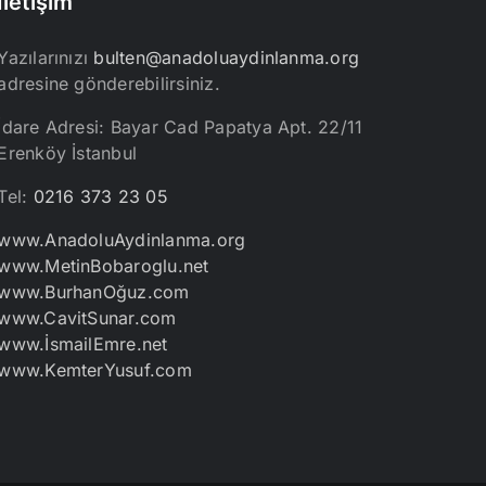
İletişim
Yazılarınızı
bulten@anadoluaydinlanma.org
adresine gönderebilirsiniz.
İdare Adresi: Bayar Cad Papatya Apt. 22/11
Erenköy İstanbul
Tel:
0216 373 23 05
www.AnadoluAydinlanma.org
www.MetinBobaroglu.net
www.BurhanOğuz.com
www.CavitSunar.com
www.İsmailEmre.net
www.KemterYusuf.com