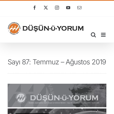
Skip
to
Facebook
X
Instagram
YouTube
E-
posta
content
Sayı 87: Temmuz – Ağustos 2019