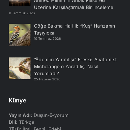
Ahmed Hilmi’nin Ahlak Felsefesi
Üzerine Karşılaştırmalı Bir İnceleme
11 Temmuz 2026
Göğe Bakma Hali II: “Kuş” Hafızanın
Taşıyıcısı
10 Temmuz 2026
“Âdem’in Yaratılışı” Freski: Anatomist
Michelangelo Yaradılışı Nasıl
Yorumladı?
25 Haziran 2026
Künye
Yayın Adı:
Düşün-ü-yorum
Dili:
Türkçe
Türü:
İlmi, Fenni, Edebi