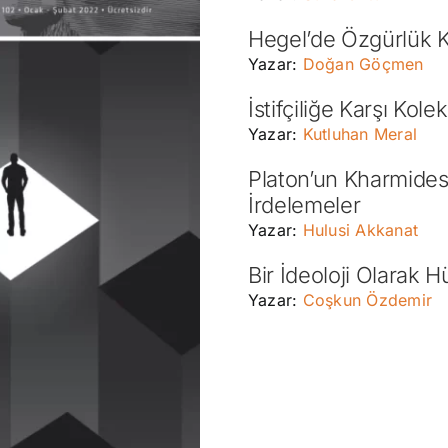
Hegel’de Özgürlük K
Yazar:
Doğan Göçmen
İstifçiliğe Karşı Kol
Yazar:
Kutluhan Meral
Platon’un Kharmides 
İrdelemeler
Yazar:
Hulusi Akkanat
Bir İdeoloji Olarak 
Yazar:
Coşkun Özdemir