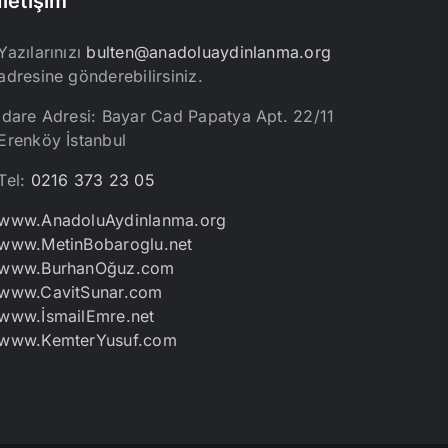
İletişim
Yazılarınızı
bulten@anadoluaydinlanma.org
adresine gönderebilirsiniz.
İdare Adresi: Bayar Cad Papatya Apt. 22/11
Erenköy İstanbul
Tel:
0216 373 23 05
www.AnadoluAydinlanma.org
www.MetinBobaroglu.net
www.BurhanOğuz.com
www.CavitSunar.com
www.İsmailEmre.net
www.KemterYusuf.com