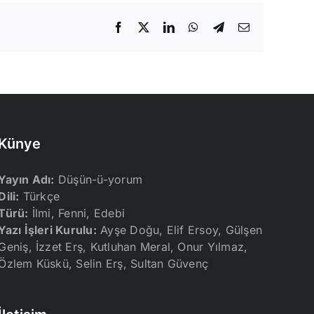
Facebook
X
LinkedIn
WhatsApp
Telegram
E-
posta
Künye
Yayın Adı:
Düşün-ü-yorum
Dili:
Türkçe
Türü:
İlmi, Fenni, Edebi
Yazı İşleri Kurulu:
Ayşe Doğu, Elif Ersoy, Gülşen
Geniş, İzzet Erş, Kutluhan Meral, Onur Yılmaz,
Özlem Küskü, Selin Erş, Sultan Güvenç