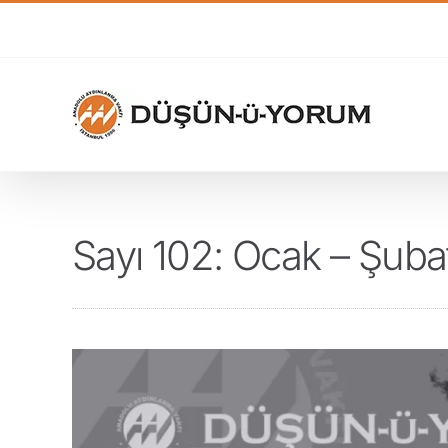
Skip
to
content
Sayı 102: Ocak – Şub