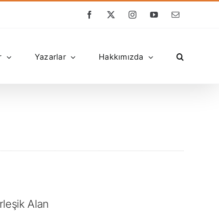
Facebook
X
Instagram
YouTube
E-
posta
r
Yazarlar
Hakkımızda
irleşik Alan