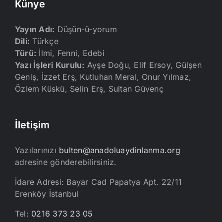
Künye
Yayın Adı:
Düşün-ü-yorum
Dili:
Türkçe
Türü:
İlmi, Fenni, Edebi
Yazı İşleri Kurulu:
Ayşe Doğu, Elif Ersoy, Gülşen
Geniş, İzzet Erş, Kutluhan Meral, Onur Yılmaz,
Özlem Küskü, Selin Erş, Sultan Güvenç
İletişim
Yazılarınızı
bulten@anadoluaydinlanma.org
adresine gönderebilirsiniz.
İdare Adresi: Bayar Cad Papatya Apt. 22/11
Erenköy İstanbul
Tel:
0216 373 23 05