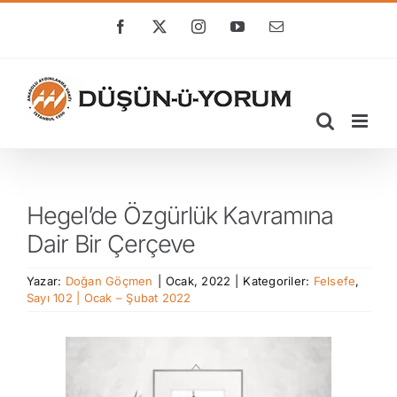
Skip
to
Facebook
X
Instagram
YouTube
E-
posta
content
Hegel’de Özgürlük Kavramına
Dair Bir Çerçeve
Yazar:
Doğan Göçmen
|
Ocak, 2022
|
Kategoriler:
Felsefe
,
Sayı 102 | Ocak – Şubat 2022