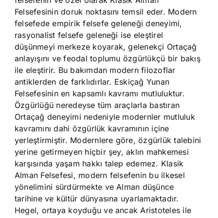
felsefenin ve özel olarak Klasik Alman
Felsefesinin doruk noktasını temsil eder. Modern
felsefede empirik felsefe geleneği deneyimi,
rasyonalist felsefe geleneği ise eleştirel
düşünmeyi merkeze koyarak, gelenekçi Ortaçağ
anlayışını ve feodal toplumu özgürlükçü bir bakış
ile eleştirir. Bu bakımdan modern filozoflar
antiklerden de farklıdırlar. Eskiçağ Yunan
Felsefesinin en kapsamlı kavramı mutluluktur.
Özgürlüğü neredeyse tüm araçlarla bastıran
Ortaçağ deneyimi nedeniyle modernler mutluluk
kavramını dahi özgürlük kavramının içine
yerleştirmiştir. Modernlere göre, özgürlük talebini
yerine getirmeyen hiçbir şey, aklın mahkemesi
karşısında yaşam hakkı talep edemez. Klasik
Alman Felsefesi, modern felsefenin bu ilkesel
yönelimini sürdürmekte ve Alman düşünce
tarihine ve kültür dünyasına uyarlamaktadır.
Hegel, ortaya koyduğu ve ancak Aristoteles ile