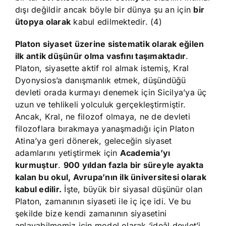
dışı değildir ancak böyle bir dünya şu an için
bir
ütopya olarak
kabul edilmektedir. (4)
Platon siyaset üzerine sistematik olarak eğilen
ilk antik düşünür olma vasfını taşımaktadır
.
Platon, siyasette aktif rol almak istemiş, Kral
Dyonysios’a danışmanlık etmek, düşündüğü
devleti orada kurmayı denemek için Sicilya’ya üç
uzun ve tehlikeli yolculuk gerçekleştirmiştir.
Ancak, Kral, ne filozof olmaya, ne de devleti
filozoflara bırakmaya yanaşmadığı için Platon
Atina’ya geri dönerek, geleceğin siyaset
adamlarını yetiştirmek için
Academia’yı
kurmuştur
.
900 yıldan fazla bir süreyle ayakta
kalan bu okul, Avrupa’nın ilk üniversitesi olarak
kabul edilir.
İşte, büyük bir siyasal düşünür olan
Platon, zamanının siyaseti ile iç içe idi. Ve bu
şekilde bize kendi zamanının siyasetini
anlayabilmemiz için model olarak ‘ideâl devlet’i