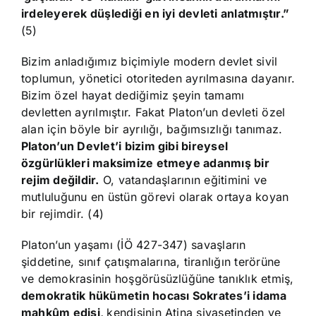
irdeleyerek düşlediği en iyi devleti anlatmıştır.”
(5)
Bizim anladığımız biçimiyle modern devlet sivil
toplumun, yönetici otoriteden ayrılmasına dayanır.
Bizim özel hayat dediğimiz şeyin tamamı
devletten ayrılmıştır. Fakat Platon’un devleti özel
alan için böyle bir ayrılığı, bağımsızlığı tanımaz.
Platon’un Devlet’i bizim gibi bireysel
özgürlükleri maksimize etmeye adanmış bir
rejim değildir.
O, vatandaşlarının eğitimini ve
mutluluğunu en üstün görevi olarak ortaya koyan
bir rejimdir. (4)
Platon’un yaşamı (İÖ 427-347) savaşların
şiddetine, sınıf çatışmalarına, tiranlığın terörüne
ve demokrasinin hoşgörüsüzlüğüne tanıklık etmiş,
demokratik hükümetin hocası Sokrates’i idama
mahkûm edişi,
kendisinin Atina siyasetinden ve