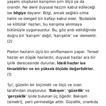
yaşamı oluşturan karışımın sırrı ölçü ya da
orandır. Ne denli duyusal hazzın kabul edileceği
ise
bilgiye
dayanır. Bilgi, ancak sağlıklı olma
halini ve dengeli bir kafayı kabul eder. ‘Budalalık
ve kötülük’ hazları, bu karışıma alınmaya
bütünüyle uygunsuzdur. Bu, göz ardı edildiğinde
doğru bir ‘karışım’ değil, ‘karışıklık’ var demektir.
(2)
Platon hazların üçlü bir sınıflamasını yapar. Tensel
hazlar en düşük hazlardır, duyusal hazlar ara bir
iyilik derecesinde dururlar
. İdeâl hazlar ise
tinseldirler ve en yüksek ölçüde değerlidirler.
(1)
‘İyi’, güzelin bir biçimidir ve ölçü ve oran
tarafından oluşturulur. ‘
Bakışım
’, ‘
güzellik
’ ve
‘
gerçeklik
’ iyide bulunan üç öğedir. Bakışım
(simetri), yerli yerindeliğe aittir. Güzellik, orantıda