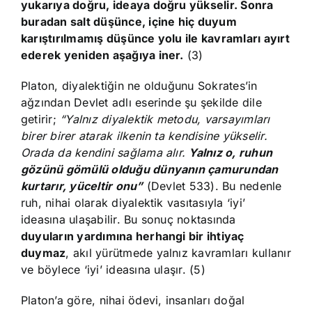
yukarıya doğru, ideaya doğru yükselir. Sonra
buradan salt düşünce, içine hiç duyum
karıştırılmamış düşünce yolu ile kavramları ayırt
ederek yeniden aşağıya iner.
(3)
Platon, diyalektiğin ne olduğunu Sokrates’in
ağzından Devlet adlı eserinde şu şekilde dile
getirir;
“Yalnız diyalektik metodu, varsayımları
birer birer atarak ilkenin ta kendisine yükselir.
Orada da kendini sağlama alır.
Yalnız o, ruhun
gözünü gömülü olduğu dünyanın çamurundan
kurtarır, yüceltir onu”
(Devlet 533). Bu nedenle
ruh, nihai olarak diyalektik vasıtasıyla ‘iyi’
ideasına ulaşabilir. Bu sonuç noktasında
duyuların yardımına herhangi bir ihtiyaç
duymaz
, akıl yürütmede yalnız kavramları kullanır
ve böylece ‘iyi’ ideasına ulaşır. (5)
Platon’a göre, nihai ödevi, insanları doğal