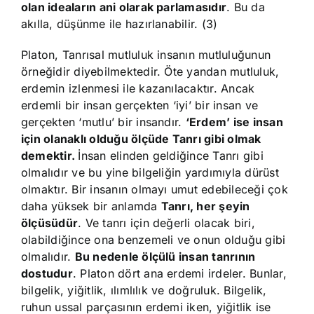
olan ideaların ani olarak parlamasıdır
. Bu da
akılla, düşünme ile hazırlanabilir. (3)
Platon, Tanrısal mutluluk insanın mutluluğunun
örneğidir diyebilmektedir. Öte yandan mutluluk,
erdemin izlenmesi ile kazanılacaktır. Ancak
erdemli bir insan gerçekten ‘iyi’ bir insan ve
gerçekten ‘mutlu’ bir insandır.
‘Erdem’ ise insan
için olanaklı olduğu ölçüde Tanrı gibi olmak
demektir.
İnsan elinden geldiğince Tanrı gibi
olmalıdır ve bu yine bilgeliğin yardımıyla dürüst
olmaktır. Bir insanın olmayı umut edebileceği çok
daha yüksek bir anlamda
Tanrı, her şeyin
ölçüsüdür
. Ve tanrı için değerli olacak biri,
olabildiğince ona benzemeli ve onun olduğu gibi
olmalıdır.
Bu nedenle ölçülü insan tanrının
dostudur
. Platon dört ana erdemi irdeler. Bunlar,
bilgelik, yiğitlik, ılımlılık ve doğruluk. Bilgelik,
ruhun ussal parçasının erdemi iken, yiğitlik ise