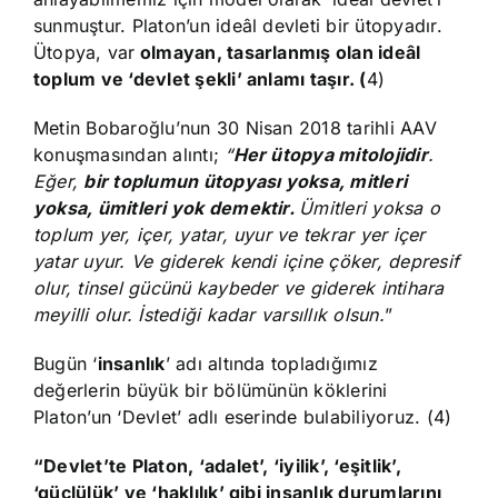
sunmuştur. Platon’un ideâl devleti bir ütopyadır.
Ütopya, var
olmayan, tasarlanmış olan ideâl
toplum ve ‘devlet şekli’ anlamı taşır. (
4)
Metin Bobaroğlu’nun 30 Nisan 2018 tarihli AAV
konuşmasından alıntı;
“
Her ütopya mitolojidir
.
Eğer,
bir toplumun ütopyası yoksa, mitleri
yoksa, ümitleri yok demektir.
Ümitleri yoksa o
toplum yer, içer, yatar, uyur ve tekrar yer içer
yatar uyur. Ve giderek kendi içine çöker, depresif
olur, tinsel gücünü kaybeder ve giderek intihara
meyilli olur. İstediği kadar varsıllık olsun.
”
Bugün ‘
insanlık
’ adı altında topladığımız
değerlerin büyük bir bölümünün köklerini
Platon’un ‘Devlet’ adlı eserinde bulabiliyoruz. (4)
“Devlet’te Platon, ‘adalet’, ‘iyilik’, ‘eşitlik’,
‘güçlülük’ ve ‘haklılık’ gibi insanlık durumlarını