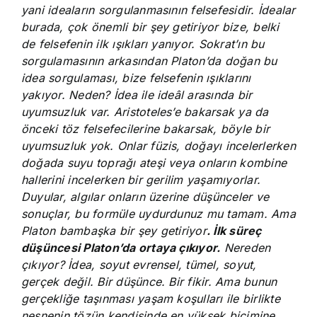
yani ideaların sorgulanmasının felsefesidir. İdealar
burada, çok önemli bir şey getiriyor bize, belki
de felsefenin ilk ışıkları yanıyor. Sokrat’ın bu
sorgulamasının arkasından Platon’da doğan bu
idea sorgulaması, bize felsefenin ışıklarını
yakıyor. Neden? İdea ile ideâl arasında bir
uyumsuzluk var. Aristoteles’e bakarsak ya da
önceki töz felsefecilerine bakarsak, böyle bir
uyumsuzluk yok. Onlar füzis, doğayı incelerlerken
doğada suyu toprağı ateşi veya onların kombine
hallerini incelerken bir gerilim yaşamıyorlar.
Duyular, algılar onların üzerine düşünceler ve
sonuçlar, bu formüle uydurdunuz mu tamam. Ama
Platon bambaşka bir şey getiriyor
. İlk süreç
düşüncesi Platon’da ortaya çıkıyor.
Nereden
çıkıyor? İdea, soyut evrensel, tümel, soyut,
gerçek değil. Bir düşünce. Bir fikir. Ama bunun
gerçekliğe taşınması yaşam koşulları ile birlikte
nesnenin tözün kendisinde en yüksek biçimine