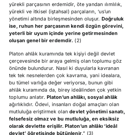
yürekli parçasının erdemidir, öte yandan ılımlılık,
yürekli ve itkisel (iştahsal) parçaların, ‘us’un
yönetimi altında birleşmesinden oluşur.
Doğruluk
ise, ruhun her parçasının kendi özgün görevini,
yeterli bir uyum içinde yerine getirmesinden
oluşan genel bir erdemdir.
(2)
Platon ahlâk kuramında tek kişiyi değil devlet
çerçevesinde bir araya gelmiş olan toplumu göz
önünde bulundurur. Nasıl ki duyularla kavranan
tek tek nesnelerden çok kavrama, yani idealara,
bu tümel varlığa değer veriyorsa, bunun gibi
ahlâk kuramında da, birey ideâlinden çok yetkin
toplumu anlatır.
Platon’un ahlâkı, sosyal ahlâk
ağırlıklıdır. Ödevi, insanları doğal amaçları olan
mutluluğa eriştirmek olan
devlet yönetimi sanatı,
felsefesiz olmaz ve bu mutluluğa, en eksiksiz
olarak devlette erişilir. Platon’un ahlâkı ‘ideâl
devlet’ öğretisinde bütünlenir
.” (3)