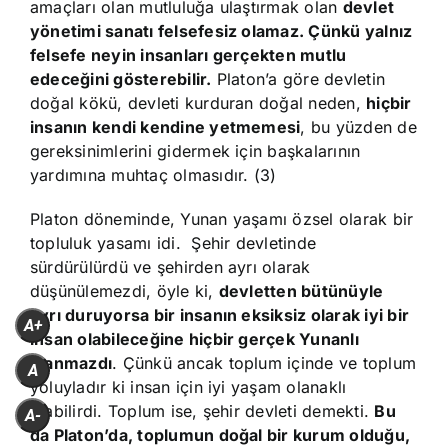
amaçları olan mutluluğa ulaştırmak olan
devlet
yönetimi sanatı felsefesiz olamaz. Çünkü yalnız
felsefe neyin insanları gerçekten mutlu
edeceğini gösterebilir.
Platon’a göre devletin
doğal kökü, devleti kurduran doğal neden,
hiçbir
insanın kendi kendine yetmemesi
, bu yüzden de
gereksinimlerini gidermek için başkalarının
yardımına muhtaç olmasıdır. (3)
Platon döneminde, Yunan yaşamı özsel olarak bir
topluluk yasamı idi. Şehir devletinde
sürdürülürdü ve şehirden ayrı olarak
düşünülemezdi, öyle ki,
devletten bütünüyle
ayrı duruyorsa bir insanın eksiksiz olarak iyi bir
A+
insan olabileceğine hiçbir gerçek Yunanlı
inanmazdı
. Çünkü ancak toplum içinde ve toplum
A
yoluyladır ki insan için iyi yaşam olanaklı
olabilirdi. Toplum ise, şehir devleti demekti.
Bu
A-
da Platon’da, toplumun doğal bir kurum olduğu,