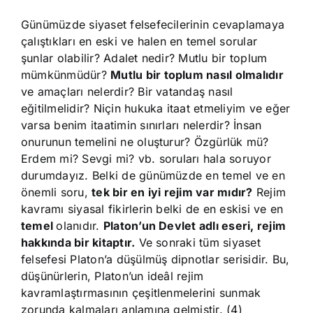
Günümüzde siyaset felsefecilerinin cevaplamaya
çalıştıkları en eski ve halen en temel sorular
şunlar olabilir? Adalet nedir? Mutlu bir toplum
mümkünmüdür?
Mutlu bir toplum nasıl olmalıdır
ve amaçları nelerdir? Bir vatandaş nasıl
eğitilmelidir? Niçin hukuka itaat etmeliyim ve eğer
varsa benim itaatimin sınırları nelerdir? İnsan
onurunun temelini ne oluşturur? Özgürlük mü?
Erdem mi? Sevgi mi? vb. soruları hala soruyor
durumdayız. Belki de günümüzde en temel ve en
önemli soru,
tek bir en iyi rejim var mıdır?
Rejim
kavramı siyasal fikirlerin belki de en eskisi ve en
temel
olanıdır.
Platon’un Devlet adlı eseri, rejim
hakkında bir kitaptır.
Ve sonraki tüm siyaset
felsefesi Platon’a düşülmüş dipnotlar serisidir. Bu,
düşünürlerin, Platon’un ideâl rejim
kavramlaştırmasının çeşitlenmelerini sunmak
zorunda kalmaları anlamına gelmiştir. (4)