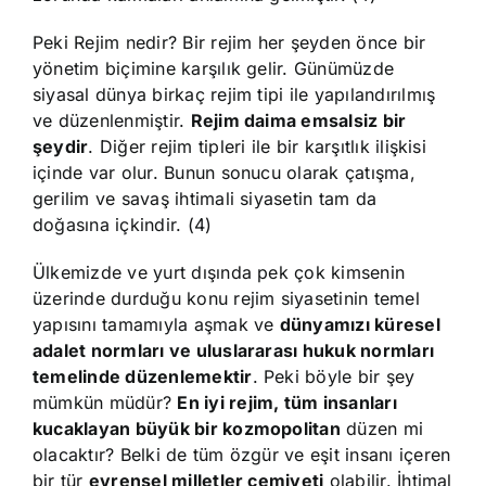
Peki Rejim nedir? Bir rejim her şeyden önce bir
yönetim biçimine karşılık gelir. Günümüzde
siyasal dünya birkaç rejim tipi ile yapılandırılmış
ve düzenlenmiştir.
Rejim daima emsalsiz bir
şeydir
. Diğer rejim tipleri ile bir karşıtlık ilişkisi
içinde var olur. Bunun sonucu olarak çatışma,
gerilim ve savaş ihtimali siyasetin tam da
doğasına içkindir. (4)
Ülkemizde ve yurt dışında pek çok kimsenin
üzerinde durduğu konu rejim siyasetinin temel
yapısını tamamıyla aşmak ve
dünyamızı küresel
adalet normları ve uluslararası hukuk normları
temelinde düzenlemektir
. Peki böyle bir şey
mümkün müdür?
En iyi rejim, tüm insanları
kucaklayan büyük bir kozmopolitan
düzen mi
olacaktır? Belki de tüm özgür ve eşit insanı içeren
bir tür
evrensel milletler cemiyeti
olabilir. İhtimal