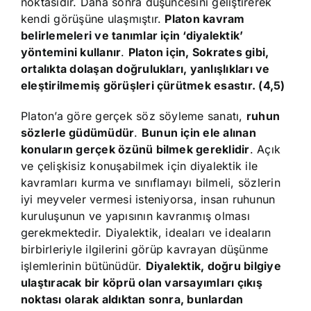
noktasıdır. Daha sonra düşüncesini geliştirerek
kendi görüşüne ulaşmıştır.
Platon kavram
belirlemeleri ve tanımlar için ‘diyalektik’
yöntemini kullanır
.
Platon için, Sokrates gibi,
ortalıkta dolaşan doğrulukları, yanlışlıkları ve
eleştirilmemiş görüşleri çürütmek esastır. (4,5)
Platon’a göre gerçek söz söyleme sanatı,
ruhun
sözlerle güdümüdür
.
Bunun için ele alınan
konuların gerçek özünü bilmek gereklidir
. Açık
ve çelişkisiz konuşabilmek için diyalektik ile
kavramları kurma ve sınıflamayı bilmeli, sözlerin
iyi meyveler vermesi isteniyorsa, insan ruhunun
kuruluşunun ve yapısının kavranmış olması
gerekmektedir. Diyalektik, ideaları ve ideaların
birbirleriyle ilgilerini görüp kavrayan düşünme
işlemlerinin bütünüdür.
Diyalektik, doğru bilgiye
ulaştıracak bir köprü olan varsayımları çıkış
noktası olarak aldıktan sonra, bunlardan