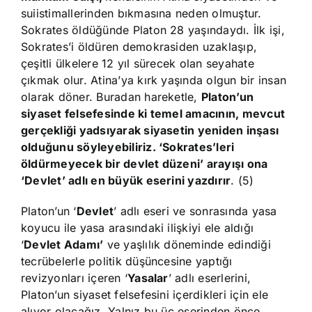
suiistimallerinden bıkmasına neden olmuştur.
Sokrates öldüğünde Platon 28 yaşındaydı. İlk işi,
Sokrates’i öldüren demokrasiden uzaklaşıp,
çeşitli ülkelere 12 yıl sürecek olan seyahate
çıkmak olur. Atina’ya kırk yaşında olgun bir insan
olarak döner. Buradan hareketle,
Platon’un
siyaset felsefesinde ki temel amacının, mevcut
gerçekliği yadsıyarak siyasetin yeniden inşası
olduğunu söyleyebiliriz. ‘Sokrates’leri
öldürmeyecek bir devlet düzeni’ arayışı ona
‘Devlet’ adlı en büyük eserini yazdırır
. (5)
Platon’un ‘
Devlet
’ adlı eseri ve sonrasında yasa
koyucu ile yasa arasındaki ilişkiyi ele aldığı
‘
Devlet Adamı’
ve yaşlılık döneminde edindiği
tecrübelerle politik düşüncesine yaptığı
revizyonları içeren ‘
Yasalar
’ adlı eserlerini,
Platon’un siyaset felsefesini içerdikleri için ele
alıyor olacağız. Yalnız bu üç eserinden önce,