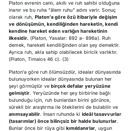
Platon evrenin canlı, akıllı ve ruh sahibi olduğuna
inanır ve bu ruha “âlem ruhu” adını verir. Sonuç
olarak ruh,
Platon’a göre özü itibariyle değişim
ve dönüşümün, kendiliğinden hareketin, kendi
kendine hareket eden varlığın hareketinin
ilkesidir.
(Platon, Yasalar: 892 a- 896a). Ruh
demek, hareketi kendiliğinden olan şey demektir.
Ayrıca ruh, akla sahip olabilecek biricik varlıktır.
(Platon, Timaios 46 c). (3)
Platon’a göre ruh ölümsüzdür, idealar dünyasında
bulunuyorken idealar dünyasında bulunan her
şeyi görmüştür ve
birçok defalar yeryüzüne
gelmiştir
. Yeryüzünde her şey birbirine bağlı
bulunduğu için, ruh bunlardan birini görünce,
sürekli bir araştırma ile ötekilerini de bulabilir ve
anımsayabilir
. İnsan ruhunda ki
ideâl tasavvurlar
(tasarımlar) önce bilinçsiz bir halde bulunurlar
.
Bunlar önce bir rüya gibi
kımıldanırlar
, uygun