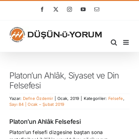
Skip
to
Facebook
X
Instagram
YouTube
E-
posta
content
Platon’un Ahlâk, Siyaset ve Din
Felsefesi
Yazar:
Defne Özdemir
|
Ocak, 2019
|
Kategoriler:
Felsefe
,
Sayı 84 | Ocak – Şubat 2019
Platon’un Ahlâk Felsefesi
Platon’un felsefi dizgesine baştan sona