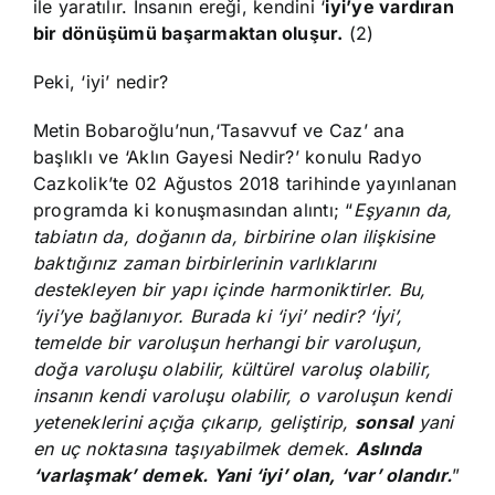
ile yaratılır. İnsanın ereği, kendini ‘
iyi’ye vardıran
bir dönüşümü başarmaktan oluşur.
(2)
Peki, ‘iyi’ nedir?
Metin Bobaroğlu’nun,‘Tasavvuf ve Caz’ ana
başlıklı ve ‘Aklın Gayesi Nedir?’ konulu Radyo
Cazkolik’te 02 Ağustos 2018 tarihinde yayınlanan
programda ki konuşmasından alıntı; “
Eşyanın da,
tabiatın da, doğanın da, birbirine olan ilişkisine
baktığınız zaman birbirlerinin varlıklarını
destekleyen bir yapı içinde harmoniktirler. Bu,
‘iyi’ye bağlanıyor. Burada ki ‘iyi’ nedir? ‘İyi’,
temelde bir varoluşun herhangi bir varoluşun,
doğa varoluşu olabilir, kültürel varoluş olabilir,
insanın kendi varoluşu olabilir, o varoluşun kendi
yeteneklerini açığa çıkarıp, geliştirip,
sonsal
yani
en uç noktasına taşıyabilmek demek.
Aslında
‘varlaşmak’ demek. Yani ‘iyi’ olan, ‘var’ olandır.
”