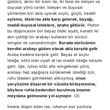
güdücü, akılcı bir kısmı ile, iki tane de isteyen ve
duyusal yönü vardır. İsteyen ve duyusal
yönlerden biri akla uyarak soylu, güçlü, iradeli
eyleme, öteki ise akla karşı gelerek, bayağı,
maddi duyusal isteklere, iştaha götürür.
Platon
bu düşüncesini biri beyaz öteki siyah, kanatlı iki
atın çektiği bir arabayı kullanan bir sürücü
simgesi ile canlandırmıştır.
Burada sürücünün
kendisi arabayı güden olarak akla karşılık gelir
.
Araba bedene karşılık gelir. Beyaz at soylu
isteğe, kötü olan siyah at ise maddi isteğe karşılık
gelir. İşte, ruhun kötü atla simgelenen yönü,
arabayı hep aşağılara sürüklemek istediği için,
ruhu ideaları görmekten alıkoymuş,
onun
yeryüzüne düşerek bir vücutla birleşmesine,
böylece ruhla bedenden kurulmuş insanın
meydana gelmesine yol açmıştır
. (3)
İnsana düşen ödev ise, ruhunun asıl yurduna