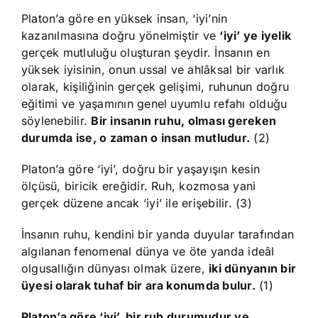
Platon’a göre en yüksek insan, ‘iyi’nin
kazanılmasına doğru yönelmiştir ve
‘iyi’ ye iyelik
gerçek mutluluğu oluşturan şeydir. İnsanın en
yüksek iyisinin, onun ussal ve ahlâksal bir varlık
olarak, kişiliğinin gerçek gelişimi, ruhunun doğru
eğitimi ve yaşamının genel uyumlu refahı olduğu
söylenebilir.
Bir insanın ruhu, olması gereken
durumda ise, o zaman o insan mutludur.
(2)
Platon’a göre ‘iyi’, doğru bir yaşayışın kesin
ölçüsü, biricik ereğidir. Ruh, kozmosa yani
gerçek düzene ancak ‘iyi’ ile erişebilir. (3)
İnsanın ruhu, kendini bir yanda duyular tarafından
algılanan fenomenal dünya ve öte yanda ideâl
olgusallığın dünyası olmak üzere,
iki dünyanın bir
üyesi olarak tuhaf bir ara konumda bulur.
(1)
Platon’a göre ‘iyi’, bir ruh durumudur ve