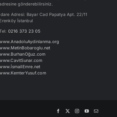
adresine gönderebilirsiniz.
İdare Adresi: Bayar Cad Papatya Apt. 22/11
Erenköy İstanbul
Tel:
0216 373 23 05
www.AnadoluAydinlanma.org
www.MetinBobaroglu.net
www.BurhanOğuz.com
www.CavitSunar.com
www.İsmailEmre.net
www.KemterYusuf.com
Facebook
X
Instagram
YouTube
E-
posta