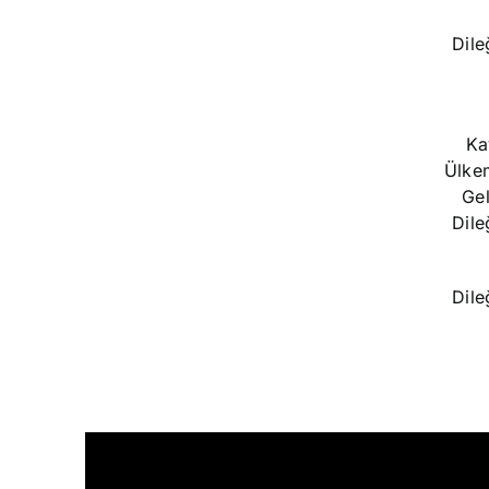
Dile
Ka
Ülkem
Ge
Dile
Dile