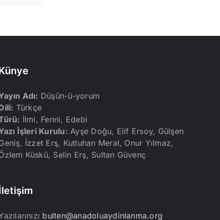
Künye
Yayın Adı:
Düşün-ü-yorum
Dili:
Türkçe
Türü:
İlmi, Fenni, Edebi
Yazı İşleri Kurulu:
Ayşe Doğu, Elif Ersoy, Gülşen
Geniş, İzzet Erş, Kutluhan Meral, Onur Yılmaz,
Özlem Küskü, Selin Erş, Sultan Güvenç
İletişim
Yazılarınızı
bulten@anadoluaydinlanma.org