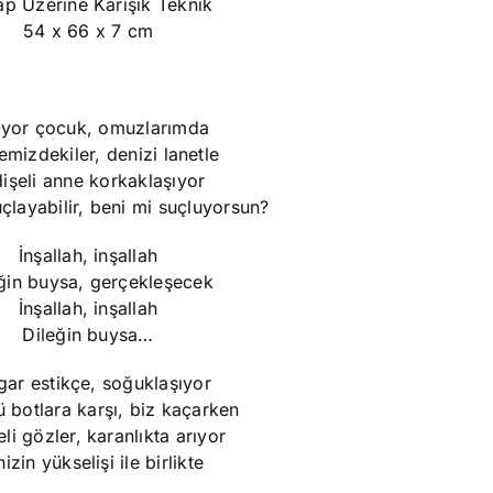
p Üzerine Karışık Teknik
54 x 66 x 7 cm
yor çocuk, omuzlarımda
mizdekiler, denizi lanetle
işeli anne korkaklaşıyor
çlayabilir, beni mi suçluyorsun?
İnşallah, inşallah
ğin buysa, gerçekleşecek
İnşallah, inşallah
Dileğin buysa…
gar estikçe, soğuklaşıyor
 botlara karşı, biz kaçarken
li gözler, karanlıkta arıyor
izin yükselişi ile birlikte