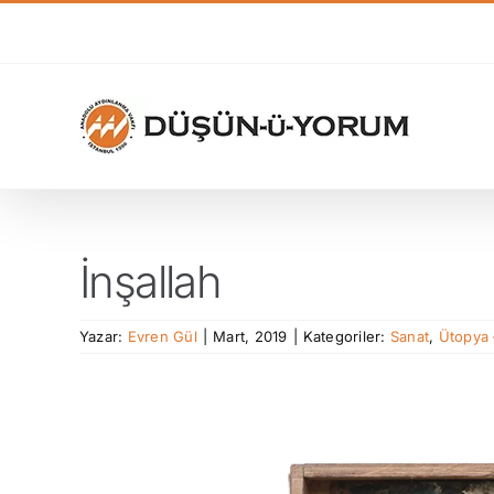
Skip
to
content
İnşallah
Yazar:
Evren Gül
|
Mart, 2019
|
Kategoriler:
Sanat
,
Ütopya 