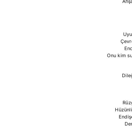
Ahşa
Uyu
Çevre
End
Onu kim su
Dile
Rüz
Hüzünlü
Endişe
Den