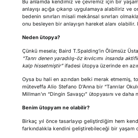
Bu anlamda kendimiz ve çevremiz için bir yaşam
anlayışı açığa çıkarıp uygulamaya alabiliriz ve o
bedenin sınırları misali mekânsal sınırları olmakl
onu besleyen bir anlayışın hareket alanı olabilir.
Neden ütopya?
Çünkü mesela; Baird T.Spalding’in Ölümsüz Üsta
“Tanrı denen yaradılış-öz k
ıvılcımı
insanda aktifl
kalp hissetmiştir”
ifadesi ütopya üzerinde en azı
Oysa bu hali en azından belki merak etmemiş, toplu
müteveffa Alio Stefano D’Anna bir “Tanrılar Okul
Millman’ın “Dingin Savaşçı” ütopyasını ve daha nic
Benim ütopyam ne olabilir?
Birkaç yıl önce tasarlayıp geliştirdiğim hem ke
farkındalıkla kendini geliştirebileceği bir yaşam 