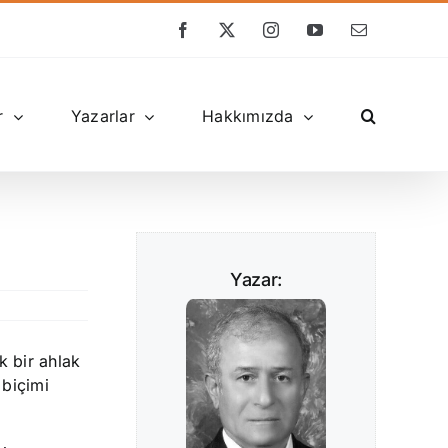
Facebook
X
Instagram
YouTube
E-
posta
r
Yazarlar
Hakkımızda
Yazar:
k bir ahlak
 biçimi