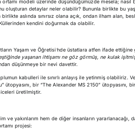
 ortamı modeli üzerinde düşündüğümüzde mesela; nasıl bi
nu oluşturan detaylar neler olabilir? Bununla birlikte bu y
a birlikte aslında sınırsız olana açık, ondan ilham alan, be
 Küllerinden kendini doğurmak da olabilir.
tların Yaşam ve Öğretisi
’
nde üstatlara atfen ifade ettiğine
eştiğinde yaşanan ihtişamı ne göz görmüş, ne kulak işitmi
ndan düşünmeye bir nevi davettir.
mun kabulleri ile sınırlı anlayış ile yetinmiş olabiliriz. V
u” ütopyasını, bir “The Alexander MS 2150” ütopyasını, bi
eleri üretilmiştir.
ndim ve yakınlarım hem de diğer insanların yararlanacağı,
ortamı projesi: