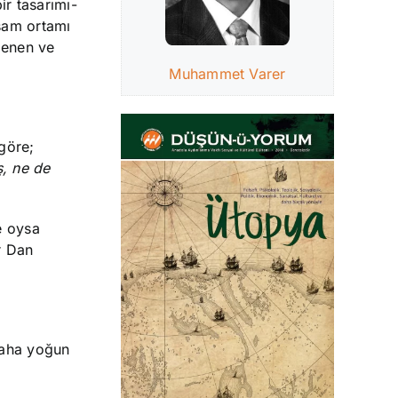
r tasarımı-
aşam ortamı
slenen ve
Muhammet Varer
 göre;
ş, ne de
e oysa
r Dan
 daha yoğun