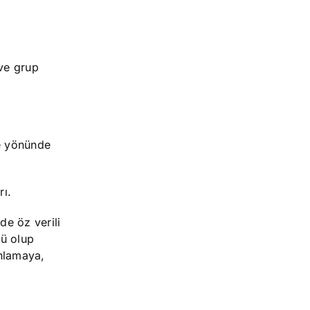
 ve grup
me yönünde
rı.
de öz verili
lü olup
anlamaya,