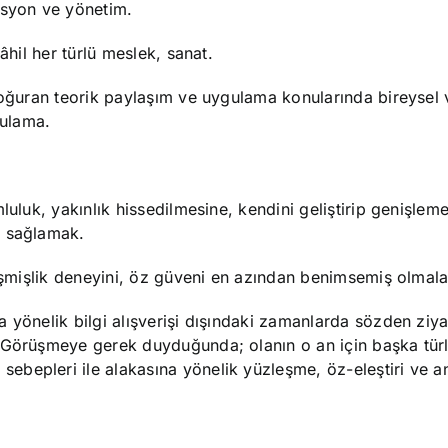
asyon ve yönetim.
âhil her türlü meslek, sanat.
 doğuran teorik paylaşım ve uygulama konularında bireysel
gulama.
luluk, yakınlık hissedilmesine, kendini geliştirip genişle
ı sağlamak.
lişmişlik deneyini, öz güveni en azından benimsemiş olmala
 yönelik bilgi alışverişi dışındaki zamanlarda sözden ziya
. Görüşmeye gerek duyduğunda; olanın o an için başka tür
ebepleri ile alakasına yönelik yüzleşme, öz-eleştiri ve 