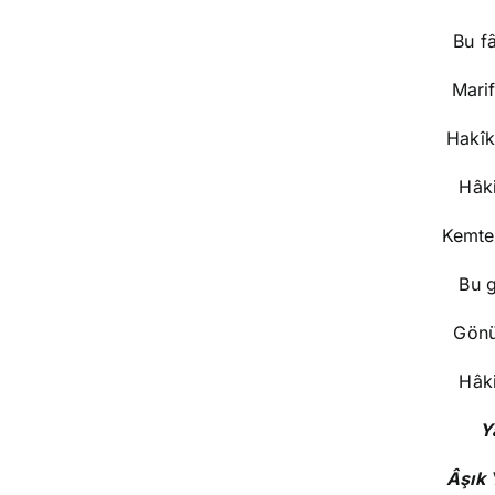
Bu f
Mari
Hakîk
Hâki
Kemter
Bu g
Gönü
Hâki
Y
Âşık 