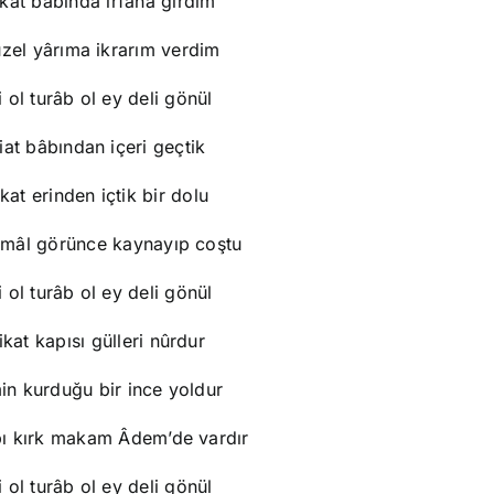
kât bâbında irfâna girdim
üzel yârıma ikrarım verdim
 ol turâb ol ey deli gönül
iat bâbından içeri geçtik
kat erinden içtik bir dolu
mâl görünce kaynayıp coştu
 ol turâb ol ey deli gönül
ikat kapısı gülleri nûrdur
in kurduğu bir ince yoldur
pı kırk makam Âdem’de vardır
 ol turâb ol ey deli gönül