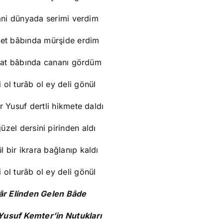
âni dünyada serimi verdim
fet bâbında mürşide erdim
at bâbında cananı gördüm
 ol turâb ol ey deli gönül
 Yusuf dertli hikmete daldı
üzel dersini pirinden aldı
l bir ikrara bağlanıp kaldı
 ol turâb ol ey deli gönül
âr Elinden Gelen Bâde
Yusuf Kemter’in Nutukları