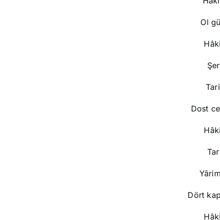
Hakî
Ol g
Hâki
Şer
Tari
Dost ce
Hâki
Tar
Yârim
Dört ka
Hâki