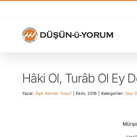
Skip
to
content
Hâki Ol, Turâb Ol Ey 
Yazar:
Âşık Kemter Yusuf
|
Ekim, 2016
|
Kategoriler:
Sayı 
Mürşi