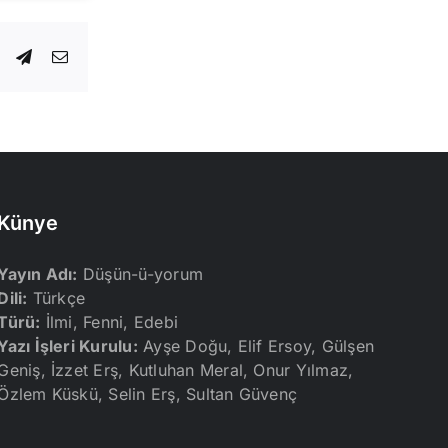
dIn
WhatsApp
Telegram
E-
posta
Künye
Yayın Adı:
Düşün-ü-yorum
Dili:
Türkçe
Türü:
İlmi, Fenni, Edebi
Yazı İşleri Kurulu:
Ayşe Doğu, Elif Ersoy, Gülşen
Geniş, İzzet Erş, Kutluhan Meral, Onur Yılmaz,
Özlem Küskü, Selin Erş, Sultan Güvenç