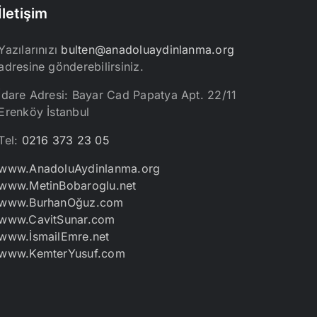
İletişim
Yazılarınızı
bulten@anadoluaydinlanma.org
adresine gönderebilirsiniz.
İdare Adresi: Bayar Cad Papatya Apt. 22/11
Erenköy İstanbul
Tel:
0216 373 23 05
www.AnadoluAydinlanma.org
www.MetinBobaroglu.net
www.BurhanOğuz.com
www.CavitSunar.com
www.İsmailEmre.net
www.KemterYusuf.com