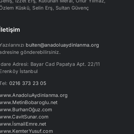
Geniş, İzzet Erş, Kutluhan Meral, Onur Yılmaz,
Özlem Küskü, Selin Erş, Sultan Güvenç
İletişim
Yazılarınızı
bulten@anadoluaydinlanma.org
adresine gönderebilirsiniz.
İdare Adresi: Bayar Cad Papatya Apt. 22/11
Erenköy İstanbul
Tel:
0216 373 23 05
www.AnadoluAydinlanma.org
www.MetinBobaroglu.net
www.BurhanOğuz.com
www.CavitSunar.com
www.İsmailEmre.net
www.KemterYusuf.com