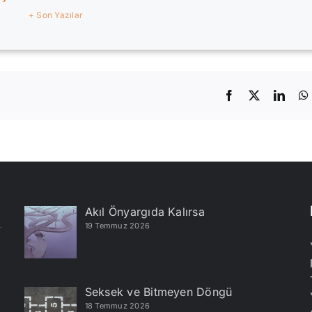
+ Son Yazılar
Facebook
X
Linke
Akıl Önyargıda Kalırsa
19 Temmuz 2026
Seksek ve Bitmeyen Döngü
18 Temmuz 2026