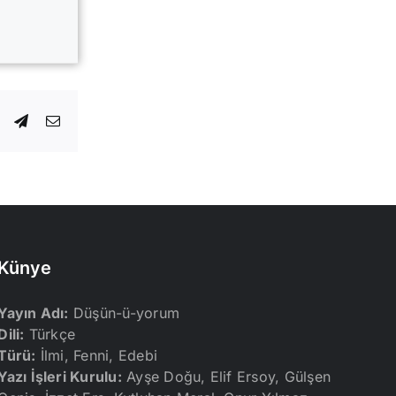
dIn
WhatsApp
Telegram
E-
posta
Künye
Yayın Adı:
Düşün-ü-yorum
Dili:
Türkçe
Türü:
İlmi, Fenni, Edebi
Yazı İşleri Kurulu:
Ayşe Doğu, Elif Ersoy, Gülşen