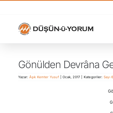
Skip
to
content
Gönülden Devrâna Ge
Yazar:
Âşık Kemter Yusuf
|
Ocak, 2017
|
Kategoriler:
Sayı 
Gö
G