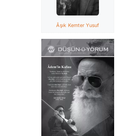
Âşık Kemter Yusuf