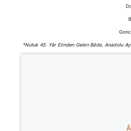
Do
B
Gonc
*Nutuk 45. Yâr Elinden Gelen Bâde,
Anadolu Ayd
Â