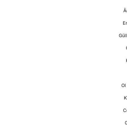
Â
E
Gül
Ol
K
C
G