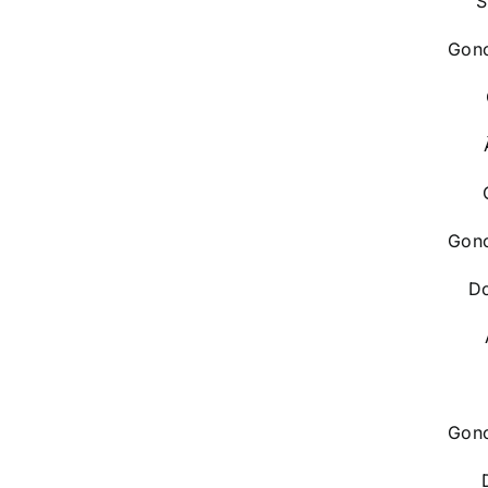
S
Gonc
Gonc
Do
Gonc