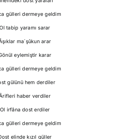
înemdeki dost yaraları
a gülleri dermeye geldim
Ol tabip yaramı sarar
Âşıklar ma´şûkun arar
Gönül eylemiştir karar
a gülleri dermeye geldim
st gülünü hem derdiler
Ârifleri haber verdiler
Ol irfâna dost erdiler
a gülleri dermeye geldim
Dost elinde kızıl güller