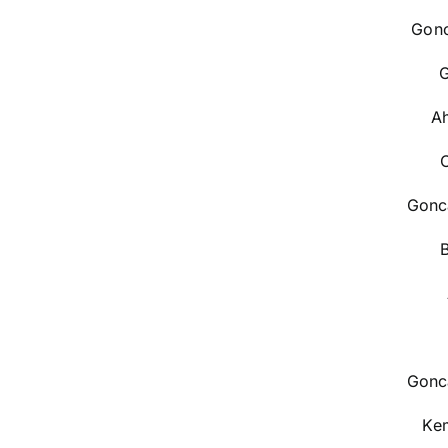
Gonc
G
Ah
O
Gonc
Gonc
Kem