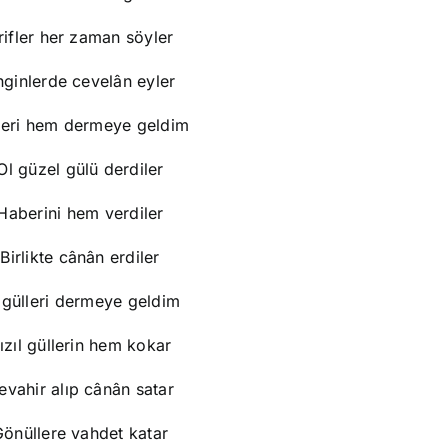
rifler her zaman söyler
nginlerde cevelân eyler
leri hem dermeye geldim
Ol güzel gülü derdiler
Haberini hem verdiler
Birlikte cânân erdiler
 gülleri dermeye geldim
ızıl güllerin hem kokar
evahir alıp cânân satar
önüllere vahdet katar