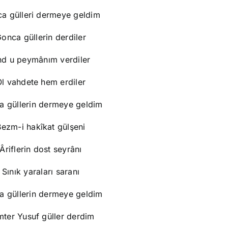
a gülleri dermeye geldim
onca güllerin derdiler
d u peymânım verdiler
l vahdete hem erdiler
a güllerin dermeye geldim
Bezm-i hakîkat gülşeni
Âriflerin dost seyrânı
Sınık yaraları saranı
a güllerin dermeye geldim
ter Yusuf güller derdim