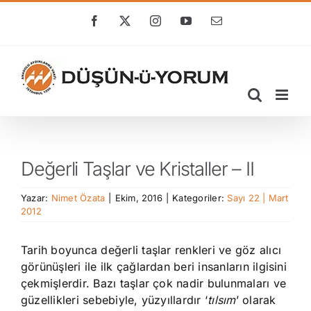
Skip
to
Facebook
X
Instagram
YouTube
E-
posta
content
Değerli Taşlar ve Kristaller – II
Yazar:
Nimet Özata
|
Ekim, 2016
|
Kategoriler:
Sayı 22 | Mart
2012
Tarih boyunca değerli taşlar renkleri ve göz alıcı
görünüşleri ile ilk çağlardan beri insanların ilgisini
çekmişlerdir. Bazı taşlar çok nadir bulunmaları ve
güzellikleri sebebiyle, yüzyıllardır ‘
tılsım
’ olarak