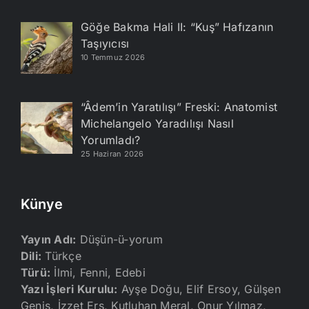
Göğe Bakma Hali II: “Kuş” Hafızanın
Taşıyıcısı
10 Temmuz 2026
“Âdem’in Yaratılışı” Freski: Anatomist
Michelangelo Yaradılışı Nasıl
Yorumladı?
25 Haziran 2026
Künye
Yayın Adı:
Düşün-ü-yorum
Dili:
Türkçe
Türü:
İlmi, Fenni, Edebi
Yazı İşleri Kurulu:
Ayşe Doğu, Elif Ersoy, Gülşen
Geniş, İzzet Erş, Kutluhan Meral, Onur Yılmaz,