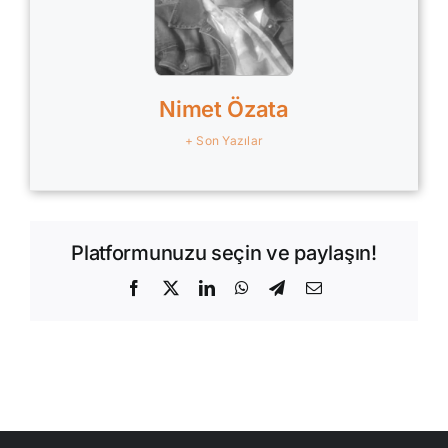
Nimet Özata
+ Son Yazılar
Platformunuzu seçin ve paylaşın!
Facebook
X
LinkedIn
WhatsApp
Telegram
E-
posta