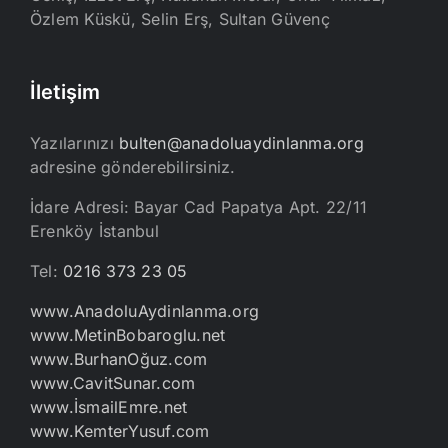
Özlem Küskü, Selin Erş, Sultan Güvenç
İletişim
Yazılarınızı
bulten@anadoluaydinlanma.org
adresine gönderebilirsiniz.
İdare Adresi: Bayar Cad Papatya Apt. 22/11
Erenköy İstanbul
Tel:
0216 373 23 05
www.AnadoluAydinlanma.org
www.MetinBobaroglu.net
www.BurhanOğuz.com
www.CavitSunar.com
www.İsmailEmre.net
www.KemterYusuf.com