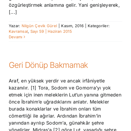
özgürleştirmek anlamına gelir. Yani genişleyerek,
[...]
Yazar:
Nilgün Çevik Gürel
|
Kasım, 2016
|
Kategoriler:
Kavramsal
,
Sayı 59 | Haziran 2015
Devamı
Geri Dönüp Bakmamak
Araf, en yüksek yerdir ve ancak irfâniyetle
kazanılır. [1] Tora, Sodom ve Gomorra’yı yok
etmek için inen meleklerin Lut’un yanına gitmeden
önce İbrahim’e uğradıklarını anlatır. Melekler
burada konaklarlar ve İbrahim onları tüm
cömertliği ile ağırlar. Ardından İbrahim’in
yanından ayrılıp Sodom’a, günahkâr şehre
yönelirler. Midraş’a [2] göre Lut, yaşadığı şehre