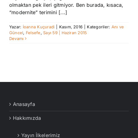
olmaktan pek ileri gitmiyor. Ben burada, kısaca,
“modernite” terimini [...]
Yazar:
İoanna Kuçuradi
|
Kasım, 2016
|
Kategoriler:
Anı ve
Güncel
,
Felsefe
,
Sayı 59 | Haziran 2015
Devamı
Anasayfa
Hakkımızda
Yayın İlkelerimiz