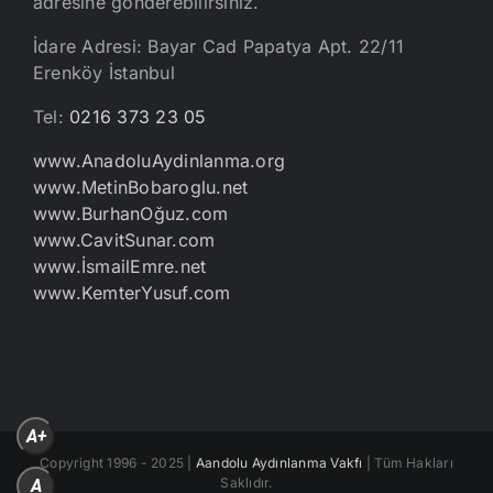
adresine gönderebilirsiniz.
İdare Adresi: Bayar Cad Papatya Apt. 22/11
Erenköy İstanbul
Tel:
0216 373 23 05
www.AnadoluAydinlanma.org
www.MetinBobaroglu.net
www.BurhanOğuz.com
www.CavitSunar.com
www.İsmailEmre.net
www.KemterYusuf.com
A+
Copyright 1996 - 2025 |
Aandolu Aydınlanma Vakfı
| Tüm Hakları
Saklıdır.
A