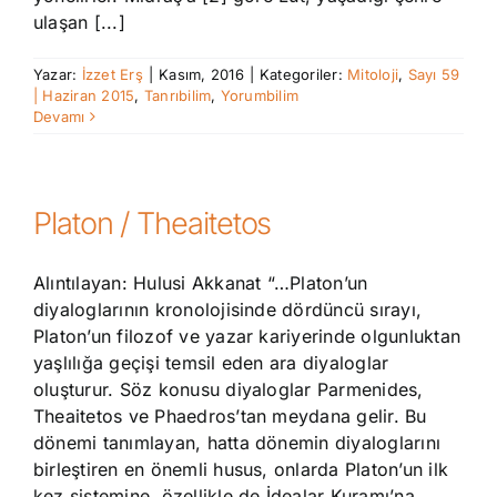
ulaşan [...]
Yazar:
İzzet Erş
|
Kasım, 2016
|
Kategoriler:
Mitoloji
,
Sayı 59
| Haziran 2015
,
Tanrıbilim
,
Yorumbilim
Devamı
Platon / Theaitetos
Alıntılayan: Hulusi Akkanat “…Platon’un
diyaloglarının kronolojisinde dördüncü sırayı,
Platon’un filozof ve yazar kariyerinde olgunluktan
yaşlılığa geçişi temsil eden ara diyaloglar
oluşturur. Söz konusu diyaloglar Parmenides,
Theaitetos ve Phaedros’tan meydana gelir. Bu
dönemi tanımlayan, hatta dönemin diyaloglarını
birleştiren en önemli husus, onlarda Platon’un ilk
kez sistemine, özellikle de İdealar Kuramı’na