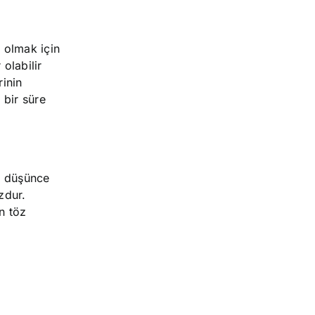
 olmak için
olabilir
rinin
 bir süre
rı düşünce
zdur.
n töz