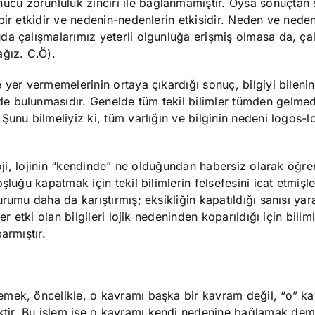
u zorunluluk zinciri ile bağlanmamıştır. Oysa sonuçtan 
bir etkidir ve nedenin-nedenlerin etkisidir. Neden ve nede
da çalışmalarımız yeterli olgunluğa erişmiş olmasa da, ça
ağız. C.Ö).
 yer vermemelerinin ortaya çıkardığı sonuç, bilgiyi bileni
 bulunmasıdır. Genelde tüm tekil bilimler tümden gelmedi
unu bilmeliyiz ki, tüm varlığın ve bilginin nedeni logos-loj
oji, lojinin “kendinde” ne olduğundan habersiz olarak öğreni
luğu kapatmak için tekil bilimlerin felsefesini icat etmişle
rumu daha da karıştırmış; eksikliğin kapatıldığı sanısı yar
r etki olan bilgileri lojik nedeninden koparıldığı için bilim
armıştır.
emek, öncelikle, o kavramı başka bir kavram değil, “o” k
ir. Bu işlem ise o kavramı kendi nedenine bağlamak deme