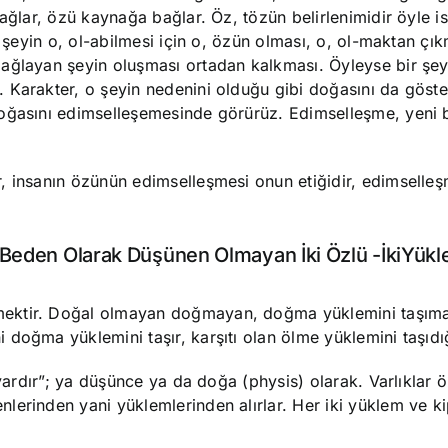
bağlar, özü kaynağa bağlar. Öz, tözün belirlenimidir öyle 
r şeyin o, ol-abilmesi için o, özün olması, o, ol-maktan çık
ağlayan şeyin oluşması ortadan kalkması. Öyleyse bir şey
 Karakter, o şeyin nedenini olduğu gibi doğasını da göste
oğasını edimselleşemesinde görürüz. Edimselleşme, yeni b
, insanın özünün edimselleşmesi onun etiğidir, edimselleş
eden Olarak Düşünen Olmayan İki Özlü -İkiYükle
mektir. Doğal olmayan doğmayan, doğma yüklemini taşım
doğma yüklemini taşır, karşıtı olan ölme yüklemini taşıdığ
vardır”; ya düşünce ya da doğa (physis) olarak. Varlıklar ö
erinden yani yüklemlerinden alırlar. Her iki yüklem ve ki