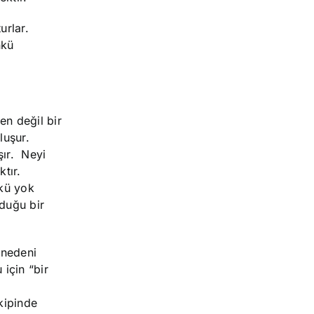
urlar.
nkü
en değil bir
luşur.
şır. Neyi
tır.
nkü yok
lduğu bir
 nedeni
için “bir
;
kipinde