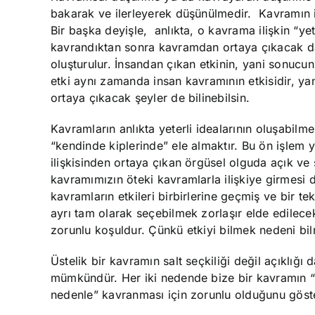
bakarak ve ilerleyerek düşünülmedir. Kavramın
Bir başka deyişle, anlıkta, o kavrama ilişkin “y
kavrandıktan sonra kavramdan ortaya çıkacak da 
oluşturulur. İnsandan çıkan etkinin, yani sonucu
etki aynı zamanda insan kavramının etkisidir, yan
ortaya çıkacak şeyler de bilinebilsin.
Kavramların anlıkta yeterli idealarının oluşabilme
“kendinde kiplerinde” ele almaktır. Bu ön işlem 
ilişkisinden ortaya çıkan örgüsel olguda açık v
kavramımızın öteki kavramlarla ilişkiye girmesi d
kavramların etkileri birbirlerine geçmiş ve bir t
ayrı tam olarak seçebilmek zorlaşır elde edilecek
zorunlu koşuldur. Çünkü etkiyi bilmek nedeni bi
Üstelik bir kavramın salt seçkiliği değil açıklığ
mümkündür. Her iki nedende bize bir kavramın “
nedenle” kavranması için zorunlu olduğunu göste