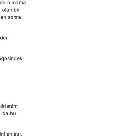
n da olmama
 olan bir
den sonra
ider
öğesindeki
lirlenim
a da bu
i anlatır.