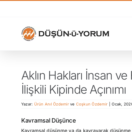
Skip
to
content
Aklın Hakları İnsan v
İlişkili Kipinde Açınımı
Yazar:
Ürün Anıl Özdemir
ve
Coşkun Özdemir
|
Ocak, 202
Kavramsal Düşünce
Kavramsal düşünme ya da kavrayarak düşünme tek