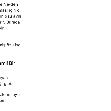
ise Ne-den
ması için o
in özü aynı
rir. Burada
ir
miş özü ise
mli Bir
ayan
ı gibi.
zlerini aynı
pin