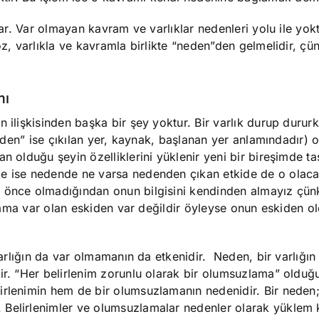
lar. Var olmayan kavram ve varlıklar nedenleri yolu ile yokt
öz, varlıkla ve kavramla birlikte “neden”den gelmelidir, çü
mı
 ilişkisinden başka bir şey yoktur. Bir varlık durup dururk
 “den” ise çıkılan yer, kaynak, başlanan yer anlamındadır) o
n olduğu şeyin özelliklerini yüklenir yeni bir bireşimde ta
e ise nedende ne varsa nedenden çıkan etkide de o olacak
a önce olmadığından onun bilgisini kendinden almayız çü
ır ama var olan eskiden var değildir öyleyse onun eskiden o
 Varlığın da var olmamanın da etkenidir. Neden, bir varlığın
ir. “Her belirlenim zorunlu olarak bir olumsuzlama” olduğu 
irlenimin hem de bir olumsuzlamanın nedenidir. Bir neden
 Belirlenimler ve olumsuzlamalar nedenler olarak yüklem 