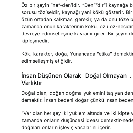
Öz bir şeyin “ne”-den’idir. “Den”“dir”i kaynağa 
sorusu töz’seldir, kaynağı yani kökü gösterir. Bi
özün ortadan kalkması gerekir, ya da onu töze b
zamanda onun karakterinin kökü, özü öz-nesidir.
devreye edimselleşme kavramı girer. Bir şeyin d
kipleşmedir.
Kök, karakter, doğa, Yunancada “etika” demektir
edimselleşmiş etiğidir.
İnsan Düşünen Olarak –Doğal Olmayan–, B
Varlıktır
Doğal olan, doğan doğma yüklemini taşıyan de
demektir. İnsan bedeni doğar çünkü insan bedeni 
“Var olan her şey iki yüklem altında ve iki kipte 
zamanda onların düşüncesi ideası demektir-nedenl
doğaları onların işleyiş yasalarını içerir.