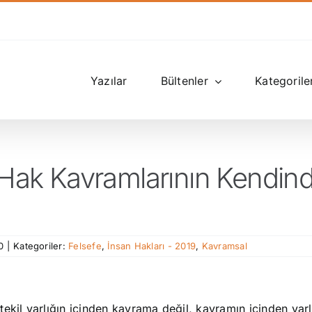
Yazılar
Bültenler
Kategorile
e Hak Kavramlarının Kendin
0
|
Kategoriler:
Felsefe
,
İnsan Hakları - 2019
,
Kavramsal
il varlığın içinden kavrama değil, kavramın içinden varl