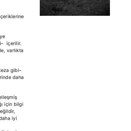
çeriklerine
iye
– içerilir.
e, varlıkta
ceza gibi–
erinde daha
elleşmiş
 için bilgi
ğildir,
daha iyi