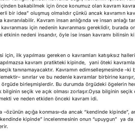
 içinden bakabilmek için önce konumuz olan kavram kavra
eterli bir idea” oluşmuş olmalıdır çünkü ancak kavramın kav
kavranılabilir. Kavram insan anlığında ve insan anlağı ta
n kavranması için nedenin kavranması gereklidir, burada o
i etkinin nedeni insandır, öyle ise insan kavramı bilinsin k
si için, ilk yapılması gereken o kavramları katışıksız haller
yapılmazsa kavram pratikteki kipinde, yani öteki kavramla
e seçik tanınamayacaktır. Kavramın edimselleşmesinde –ki 
emektir– sınırlar ve bu nedenle kavramlar birbirine karışır
ek örgüde birleşmişlerdir. Bu durumda örgüdeki ögelerin her 
 bilginin seçik ve açık olması zorlaşır.Oysa bilginin seçik
lmekti ve neden etkiden önceki kavram idi.
ı da –özünün açığa konması–da ancak “kendinde kipinde”, ar
kendinde kipinde” incelenmesinin onun “upuygun” ya da “
rir.