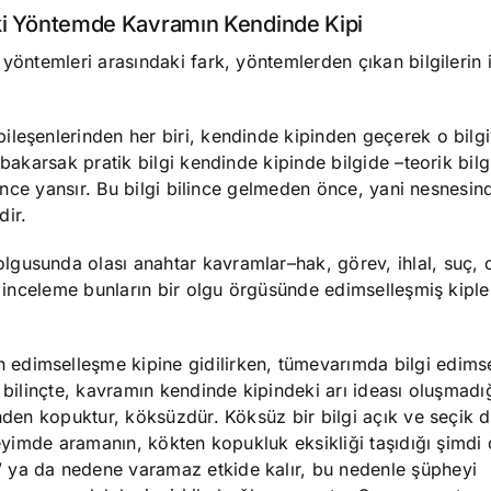
İki Yöntemde Kavramın Kendinde Kipi
yöntemleri arasındaki fark, yöntemlerden çıkan bilgilerin i
ileşenlerinden her biri, kendinde kipinden geçerek o bilg
bakarsak pratik bilgi kendinde kipinde bilgide –teorik bilgi
lince yansır. Bu bilgi bilince gelmeden önce, yani nesnesind
dir.
gusunda olası anahtar kavramlar–hak, görev, ihlal, suç, 
r, inceleme bunların bir olgu örgüsünde edimselleşmiş kipl
edimselleşme kipine gidilirken, tümevarımda bilgi edims
 bilinçte, kavramın kendinde kipindeki arı ideası oluşmadığı
nden kopuktur, köksüzdür. Köksüz bir bilgi açık ve seçik de
neyimde aramanın, kökten kopukluk eksikliği taşıdığı şimdi 
 ya da nedene varamaz etkide kalır, bu nedenle şüpheyi