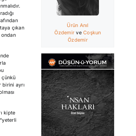
nmalıdır.
radığı
rafından
Ürün Anıl
rtaya çıkan
Özdemir
ve
Coşkun
i ondan
Özdemir
inde
rla
bu
, çünkü
birini ayrı
 olması
ı kipte
yeterli