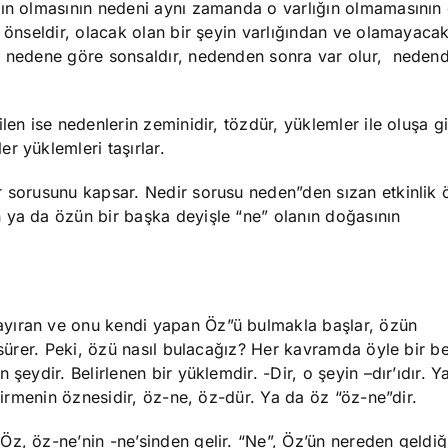
ığın olmasının nedeni aynı zamanda o varlığın olmamasını
 önseldir, olacak olan bir şeyin varlığından ve olamayacak
e, nedene göre sonsaldır, nedenden sonra var olur, neden
len ise nedenlerin zeminidir, tözdür, yüklemler ile oluşa g
r yüklemleri taşırlar.
r sorusunu kapsar. Nedir sorusu neden”den sızan etkinlik 
 ya da özün bir başka deyişle “ne” olanın doğasının
ayıran ve onu kendi yapan Öz”ü bulmakla başlar, özün
 sürer. Peki, özü nasıl bulacağız? Her kavramda öyle bir be
şeydir. Belirlenen bir yüklemdir. -Dir, o şeyin –dır’ıdır. Y
elirmenin öznesidir, öz-ne, öz-dür. Ya da öz “öz-ne”dir.
z, öz-ne’nin -ne’sinden gelir. “Ne”, Öz’ün nereden geldiğin