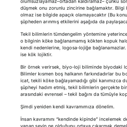
olumsuzlayamaz–ortadan kaldıramaz– çünkü sonuc
düşmek onu zorunlu zincirine bağlamaktır. Bilgi 
olmaz ise bilgide apaçık olamayacaktır (Bu konu
şüpheden arınmış etkilerini aşağıda da paylaşac
Tekil bilimlerin tümdengelim yöntemine yeterince
o bilginin köke bağlanamamış kökten kopuk halde
kendi nedenlerine, logosa-lojiğe bağlanamazlar. Ş
ise kök lojiktir.
Bir örnek verirsek, biyo-loji biliminde biyodaki l
Bilimler kısmen boş halkanın farkındadırlar bu boş
icat, tekili köke bağlayamadığı gibi kanımızca du
şüpheyi hadım etmiş, tekil bilimlerin gerçekte bire
arasındaki evrensel – tekil bağını da tümüyle kop
Şimdi yeniden kendi kavramımıza dönelim.
İnsan kavramını “kendinde kipinde” incelemek d
yapan şeyin ne olduğunu ortaya çıkarmak demekt