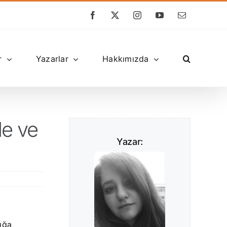
Facebook
X
Instagram
YouTube
E-
posta
r
Yazarlar
Hakkımızda
de ve
Yazar:
ığa