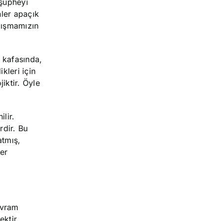
şüpheyi
nler apaçık
lışmamızın
n kafasında,
kleri için
iktir. Öyle
lir.
rdir. Bu
atmış,
ler
avram
ktir.