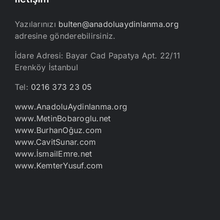
Yazılarınızı
bulten@anadoluaydinlanma.org
adresine gönderebilirsiniz.
İdare Adresi: Bayar Cad Papatya Apt. 22/11
Erenköy İstanbul
Tel:
0216 373 23 05
www.AnadoluAydinlanma.org
www.MetinBobaroglu.net
www.BurhanOğuz.com
www.CavitSunar.com
www.İsmailEmre.net
www.KemterYusuf.com