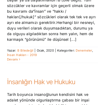
başlar ya da başlatılmalıdır?B (bile değil): Tüm
sözcükler ve kavramlar için geçerli olmak üzere
bu kavramı da“İnsan” ve “hakkı /
hakları[/hukuk]” sözcükleri olarak tek tek ve ayrı
ayrı ele almamızı gerektirir.Herhangi bir nesneyi,
duyu verileri olarak duyumsadıktan, durumu ya
da olguyu algıladıktan sonra hem yalın, hem de
karmaşık “görünümü” ile düşünsel [...]
Yazar:
B Biledeğil
|
Ocak, 2020
|
Kategoriler:
Denemeler
,
İnsan Hakları - 2019
Devamı
İnsanlığın Hak ve Hukuku
Tarih boyunca insanoğlunun kendisini hak ve
adalet yönünde olgunlaştırma çabası bir inşai