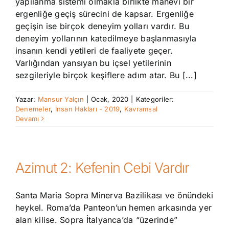
yapılanma sistemi olmakla birlikte manevi bir
ergenliğe geçiş sürecini de kapsar. Ergenliğe
geçişin ise birçok deneyim yolları vardır. Bu
deneyim yollarının katedilmeye başlanmasıyla
insanın kendi yetileri de faaliyete geçer.
Varlığından yansıyan bu içsel yetilerinin
sezgileriyle birçok keşiflere adım atar. Bu [...]
Yazar:
Mansur Yalçın
|
Ocak, 2020
|
Kategoriler:
Denemeler
,
İnsan Hakları - 2019
,
Kavramsal
Devamı
Azimut 2: Kefenin Cebi Vardır
Santa Maria Sopra Minerva Bazilikası ve önündeki
heykel. Roma’da Panteon’un hemen arkasında yer
alan kilise. Sopra İtalyanca’da “üzerinde”