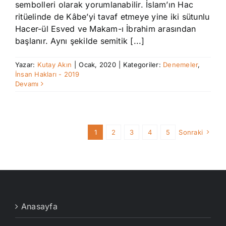
sembolleri olarak yorumlanabilir. İslam’ın Hac
ritüelinde de Kâbe’yi tavaf etmeye yine iki sütunlu
Hacer-ül Esved ve Makam-ı İbrahim arasından
başlanır. Aynı şekilde semitik [...]
Yazar:
Kutay Akın
|
Ocak, 2020
|
Kategoriler:
Denemeler
,
İnsan Hakları - 2019
Devamı
1
2
3
4
5
Sonraki
Anasayfa