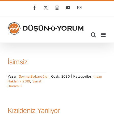
Skip
to
Facebook
X
Instagram
YouTube
E-
posta
content
İsimsiz
Yazar:
Şeyma Bobaroğlu
|
Ocak, 2020
|
Kategoriler:
İnsan
Hakları - 2019
,
Sanat
Devamı
Kızıldeniz Yarılıyor