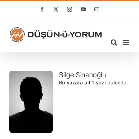
Skip
to
Facebook
X
Instagram
YouTube
E-
posta
content
Bilge Sinanoğlu
Bu yazara ait 1 yazı bulundu.