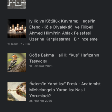
İyilik ve Kötülük Kavramı: Hegel’in
Efendi-Köle Diyalektiği ve Filibeli
Ahmed Hilmi’nin Ahlak Felsefesi
Üzerine Karşılaştırmalı Bir İnceleme
11 Temmuz 2026
Göğe Bakma Hali II: “Kuş” Hafızanın
Taşıyıcısı
10 Temmuz 2026
“Âdem’in Yaratılışı” Freski: Anatomist
Michelangelo Yaradılışı Nasıl
Yorumladı?
25 Haziran 2026