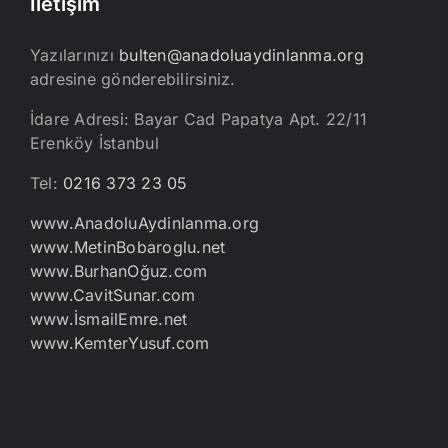
İletişim
Yazılarınızı
bulten@anadoluaydinlanma.org
adresine gönderebilirsiniz.
İdare Adresi: Bayar Cad Papatya Apt. 22/11
Erenköy İstanbul
Tel:
0216 373 23 05
www.AnadoluAydinlanma.org
www.MetinBobaroglu.net
www.BurhanOğuz.com
www.CavitSunar.com
www.İsmailEmre.net
www.KemterYusuf.com