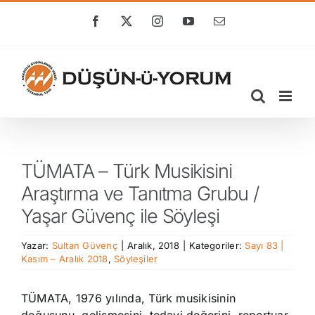
Skip
to
Facebook
X
Instagram
YouTube
E-
posta
content
TÜMATA – Türk Musikisini
Araştırma ve Tanıtma Grubu /
Yaşar Güvenç ile Söyleşi
Yazar:
Sultan Güvenç
|
Aralık, 2018
|
Kategoriler:
Sayı 83 |
Kasım – Aralık 2018
,
Söyleşiler
TÜMATA, 1976 yılında, Türk musikisinin