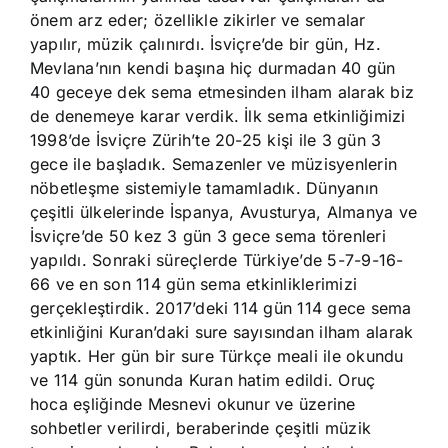
önem arz eder; özellikle zikirler ve semalar
yapılır, müzik çalınırdı. İsviçre’de bir gün, Hz.
Mevlana’nın kendi başına hiç durmadan 40 gün
40 geceye dek sema etmesinden ilham alarak biz
de denemeye karar verdik. İlk sema etkinliğimizi
1998’de İsviçre Zürih’te 20-25 kişi ile 3 gün 3
gece ile başladık. Semazenler ve müzisyenlerin
nöbetleşme sistemiyle tamamladık. Dünyanın
çeşitli ülkelerinde İspanya, Avusturya, Almanya ve
İsviçre’de 50 kez 3 gün 3 gece sema törenleri
yapıldı. Sonraki süreçlerde Türkiye’de 5-7-9-16-
66 ve en son 114 gün sema etkinliklerimizi
gerçekleştirdik. 2017’deki 114 gün 114 gece sema
etkinliğini Kuran’daki sure sayısından ilham alarak
yaptık. Her gün bir sure Türkçe meali ile okundu
ve 114 gün sonunda Kuran hatim edildi. Oruç
hoca eşliğinde Mesnevi okunur ve üzerine
sohbetler verilirdi, beraberinde çeşitli müzik