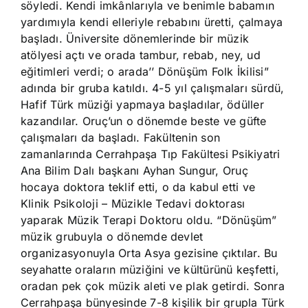
söyledi. Kendi imkânlarıyla ve benimle babamın
yardımıyla kendi elleriyle rebabını üretti, çalmaya
başladı. Üniversite dönemlerinde bir müzik
atölyesi açtı ve orada tambur, rebab, ney, ud
eğitimleri verdi; o arada’’ Dönüşüm Folk İkilisi”
adında bir gruba katıldı. 4-5 yıl çalışmaları sürdü,
Hafif Türk müziği yapmaya başladılar, ödüller
kazandılar. Oruç’un o dönemde beste ve güfte
çalışmaları da başladı. Fakültenin son
zamanlarında Cerrahpaşa Tıp Fakültesi Psikiyatri
Ana Bilim Dalı başkanı Ayhan Sungur, Oruç
hocaya doktora teklif etti, o da kabul etti ve
Klinik Psikoloji – Müzikle Tedavi doktorası
yaparak Müzik Terapi Doktoru oldu. “Dönüşüm”
müzik grubuyla o dönemde devlet
organizasyonuyla Orta Asya gezisine çıktılar. Bu
seyahatte oraların müziğini ve kültürünü keşfetti,
oradan pek çok müzik aleti ve plak getirdi. Sonra
Cerrahpaşa bünyesinde 7-8 kişilik bir grupla Türk