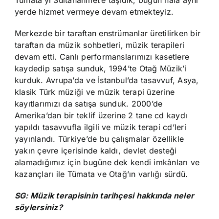
Tümata’yı Sultanahmet’e taşıdık, bugün hala aynı
yerde hizmet vermeye devam etmekteyiz.
Merkezde bir taraftan enstrümanlar üretilirken bir
taraftan da müzik sohbetleri, müzik terapileri
devam etti. Canlı performanslarımızı kasetlere
kaydedip satışa sunduk, 1994’te Otağ Müzik’i
kurduk. Avrupa’da ve İstanbul’da tasavvuf, Asya,
klasik Türk müziği ve müzik terapi üzerine
kayıtlarımızı da satışa sunduk. 2000’de
Amerika’dan bir teklif üzerine 2 tane cd kaydı
yapıldı tasavvufla ilgili ve müzik terapi cd’leri
yayınlandı. Türkiye’de bu çalışmalar özellikle
yakın çevre içerisinde kaldı, devlet desteği
alamadığımız için bugüne dek kendi imkânları ve
kazançları ile Tümata ve Otağ’ın varlığı sürdü.
SG: Müzik terapisinin tarihçesi hakkında neler
söylersiniz?