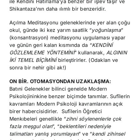
ile Kendini Hatırlama’ya benzer bir işlev taşır ve
Shikantaza’nın daha ılımlı bir benzeridir.
Açılma Meditasyonu geleneklerinde yer alan çoğu
okul, günde iki kez yarım saatlik “
yoğunlaşma
”
(konsantrasyon) meditasyonu uygulaması yapar
ve günün geri kalan kısmında da “
KENDİNİ
GÖZLEMLEME YÖNTEMİNİ
” kullanarak,
ALGININ
İKİ TEMEL BİÇİMİNİ
birleştirirler. (Odaklan ve
sonra bir nehir gibi ak!)
ON BİR. OTOMASYONDAN UZAKLAŞMA:
Batıni Gelenekler bilinci genelde Modern
Psikolojininkine benzer biçimde tanımlar. Sufîlerin
kavramları Modern Psikoloji kavramlarının açık
birer habercisidirler. Sufîlerin Öğretici
Menkıbeleri genellikle “
zihni söylenenlerle çok
fazla meşgul olan
”, “
beklentileri nedeniyle
talimatları yanlış yorumlayan
” ve “
kendi zihinsel