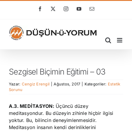
Skip
to
Facebook
X
Instagram
YouTube
E-
posta
content
Sezgisel Biçimin Eğitimi – 03
Yazar:
Cengiz Erengil
|
Ağustos, 2017
|
Kategoriler:
Estetik
Sorunu
A.3. MEDİTASYON:
Üçüncü düzey
meditasyondur. Bu düzeyin zihinle hiçbir ilgisi
yoktur. Bu, bilincin deneyimlenmesidir.
Meditasyon insanın kendi derinliklerini