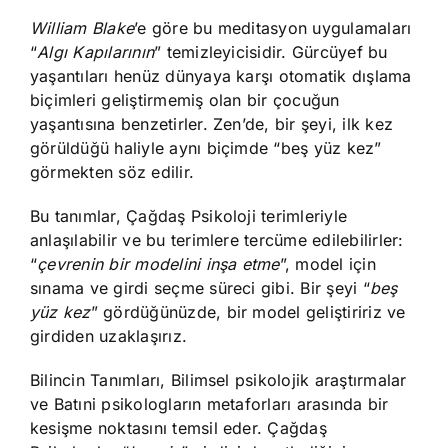
William Blake
’e göre bu meditasyon uygulamaları
“
Algı Kapılarının
” temizleyicisidir. Gürcüyef bu
yaşantıları henüz dünyaya karşı otomatik dışlama
biçimleri geliştirmemiş olan bir çocuğun
yaşantısına benzetirler. Zen’de, bir şeyi, ilk kez
görüldüğü haliyle aynı biçimde “beş yüz kez”
görmekten söz edilir.
Bu tanımlar, Çağdaş Psikoloji terimleriyle
anlaşılabilir ve bu terimlere tercüme edilebilirler:
“
çevrenin bir modelini inşa etme
”, model için
sınama ve girdi seçme süreci gibi. Bir şeyi “
beş
yüz kez
” gördüğünüzde, bir model geliştiririz ve
girdiden uzaklaşırız.
Bilincin Tanımları, Bilimsel psikolojik araştırmalar
ve Batıni psikologların metaforları arasında bir
kesişme noktasını temsil eder. Çağdaş