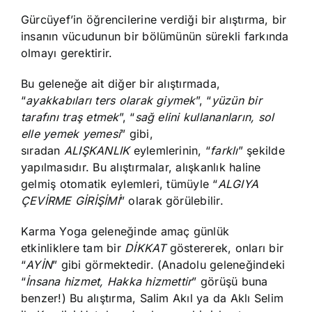
Gürcüyef’in öğrencilerine verdiği bir alıştırma, bir
insanın vücudunun bir bölümünün sürekli farkında
olmayı gerektirir.
Bu geleneğe ait diğer bir alıştırmada,
“
ayakkabıları ters olarak giymek
”, “
yüzün bir
tarafını traş etmek
”, “
sağ elini kullananların, sol
elle yemek yemesi
” gibi,
sıradan
ALIŞKANLIK
eylemlerinin, “
farklı
” şekilde
yapılmasıdır. Bu alıştırmalar, alışkanlık haline
gelmiş otomatik eylemleri, tümüyle “
ALGIYA
ÇEVİRME GİRİŞİMİ
” olarak görülebilir.
Karma Yoga geleneğinde amaç günlük
etkinliklere tam bir
DİKKAT
göstererek, onları bir
“
AYİN
” gibi görmektedir. (Anadolu geleneğindeki
“
İnsana hizmet, Hakka hizmettir
” görüşü buna
benzer!) Bu alıştırma, Salim Akıl ya da Aklı Selim