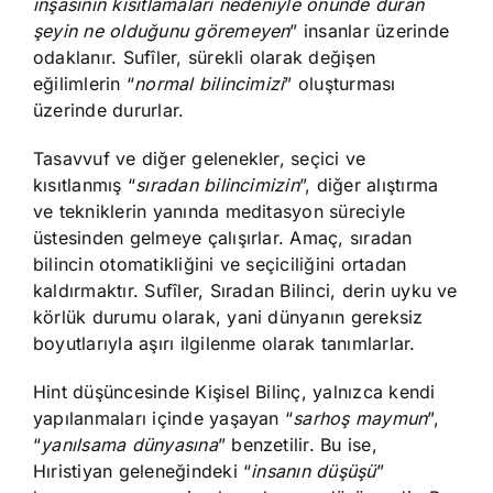
inşasının kısıtlamaları nedeniyle önünde duran
şeyin ne olduğunu göremeyen
” insanlar üzerinde
odaklanır. Sufîler, sürekli olarak değişen
eğilimlerin “
normal bilincimizi
” oluşturması
üzerinde dururlar.
Tasavvuf ve diğer gelenekler, seçici ve
kısıtlanmış “
sıradan bilincimizin
”, diğer alıştırma
ve tekniklerin yanında meditasyon süreciyle
üstesinden gelmeye çalışırlar. Amaç, sıradan
bilincin otomatikliğini ve seçiciliğini ortadan
kaldırmaktır. Sufîler, Sıradan Bilinci, derin uyku ve
körlük durumu olarak, yani dünyanın gereksiz
boyutlarıyla aşırı ilgilenme olarak tanımlarlar.
Hint düşüncesinde Kişisel Bilinç, yalnızca kendi
yapılanmaları içinde yaşayan “
sarhoş maymun
”,
“
yanılsama dünyasına
” benzetilir. Bu ise,
Hıristiyan geleneğindeki “
insanın düşüşü
”