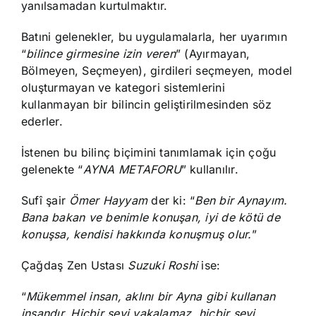
yanılsamadan kurtulmaktır.
Batıni gelenekler, bu uygulamalarla, her uyarımın
“
bilince girmesine izin veren
” (Ayırmayan,
Bölmeyen, Seçmeyen), girdileri seçmeyen, model
oluşturmayan ve kategori sistemlerini
kullanmayan bir bilincin geliştirilmesinden söz
ederler.
İstenen bu bilinç biçimini tanımlamak için çoğu
gelenekte “
AYNA METAFORU
” kullanılır.
Sufî şair
Ömer Hayyam
der ki: “
Ben bir Aynayım.
Bana bakan ve benimle konuşan, iyi de kötü de
konuşsa, kendisi hakkında konuşmuş olur.
”
Çağdaş Zen Ustası
Suzuki Roshi
ise:
“
Mükemmel insan, aklını bir Ayna gibi kullanan
insandır. Hiçbir şeyi yakalamaz, hiçbir şeyi