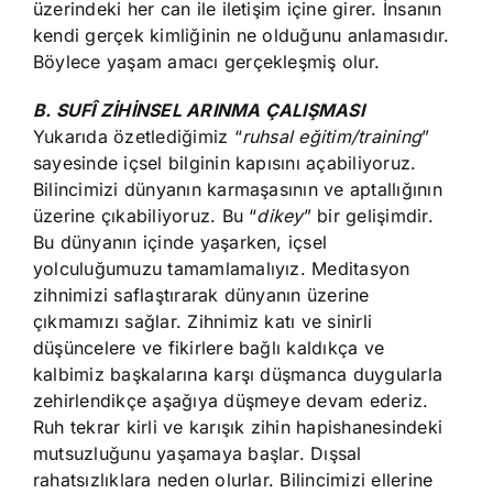
üzerindeki her can ile iletişim içine girer. İnsanın
kendi gerçek kimliğinin ne olduğunu anlamasıdır.
Böylece yaşam amacı gerçekleşmiş olur.
B. SUFÎ ZİHİNSEL ARINMA ÇALIŞMASI
Yukarıda özetlediğimiz “
ruhsal eğitim/training
”
sayesinde içsel bilginin kapısını açabiliyoruz.
Bilincimizi dünyanın karmaşasının ve aptallığının
üzerine çıkabiliyoruz. Bu “
dikey
” bir gelişimdir.
Bu dünyanın içinde yaşarken, içsel
yolculuğumuzu tamamlamalıyız. Meditasyon
zihnimizi saflaştırarak dünyanın üzerine
çıkmamızı sağlar. Zihnimiz katı ve sinirli
düşüncelere ve fikirlere bağlı kaldıkça ve
kalbimiz başkalarına karşı düşmanca duygularla
zehirlendikçe aşağıya düşmeye devam ederiz.
Ruh tekrar kirli ve karışık zihin hapishanesindeki
mutsuzluğunu yaşamaya başlar. Dışsal
rahatsızlıklara neden olurlar. Bilincimizi ellerine