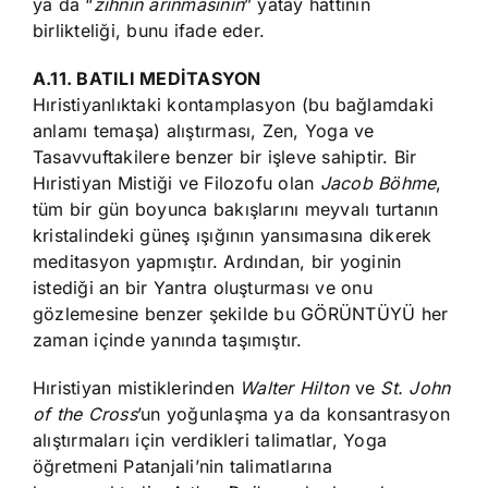
ya da “
zihnin arınmasının
” yatay hattının
birlikteliği, bunu ifade eder.
A.11. BATILI MEDİTASYON
Hıristiyanlıktaki kontamplasyon (bu bağlamdaki
anlamı temaşa) alıştırması, Zen, Yoga ve
Tasavvuftakilere benzer bir işleve sahiptir. Bir
Hıristiyan Mistiği ve Filozofu olan
Jacob Böhme
,
tüm bir gün boyunca bakışlarını meyvalı turtanın
kristalindeki güneş ışığının yansımasına dikerek
meditasyon yapmıştır. Ardından, bir yoginin
istediği an bir Yantra oluşturması ve onu
gözlemesine benzer şekilde bu GÖRÜNTÜYÜ her
zaman içinde yanında taşımıştır.
Hıristiyan mistiklerinden
Walter Hilton
ve
St. John
of the Cross
’un yoğunlaşma ya da konsantrasyon
alıştırmaları için verdikleri talimatlar, Yoga
öğretmeni Patanjali’nin talimatlarına