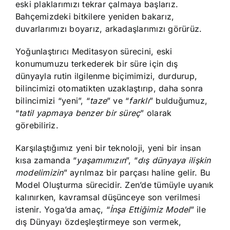
eski plaklarımızı tekrar çalmaya başlarız.
Bahçemizdeki bitkilere yeniden bakarız,
duvarlarımızı boyarız, arkadaşlarımızı görürüz.
Yoğunlaştırıcı Meditasyon sürecini, eski
konumumuzu terkederek bir süre için dış
dünyayla rutin ilgilenme biçimimizi, durdurup,
bilincimizi otomatikten uzaklaştırıp, daha sonra
bilincimizi “yeni”, “
taze
” ve “
farklı
” bulduğumuz,
“
tatil yapmaya benzer bir süreç
” olarak
görebiliriz.
Karşılaştığımız yeni bir teknoloji, yeni bir insan
kısa zamanda “
yaşamımızın
”, “
dış dünyaya ilişkin
modelimizin
” ayrılmaz bir parçası haline gelir. Bu
Model Oluşturma sürecidir. Zen’de tümüyle uyanık
kalınırken, kavramsal düşünceye son verilmesi
istenir. Yoga’da amaç, “
İnşa Ettiğimiz Model
” ile
dış Dünyayı özdeşleştirmeye son vermek,