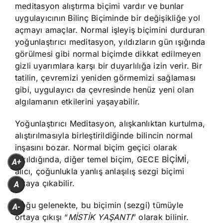
meditasyon alıştırma biçimi vardır ve bunlar
uygulayıcının Bilinç Biçiminde bir değişikliğe yol
açmayı amaçlar. Normal işleyiş biçimini durduran
yoğunlaştırıcı meditasyon, yıldızların gün ışığında
görülmesi gibi normal biçimde dikkat edilmeyen
gizli uyarımlara karşı bir duyarlılığa izin verir. Bir
tatilin, çevremizi yeniden görmemizi sağlaması
gibi, uygulayıcı da çevresinde henüz yeni olan
algılamanın etkilerini yaşayabilir.
Yoğunlaştırıcı Meditasyon, alışkanlıktan kurtulma,
alıştırılmasıyla birleştirildiğinde bilincin normal
inşasını bozar. Normal biçim geçici olarak
yıkıldığında, diğer temel biçim, GECE BİÇİMİ,
A+
alıcı, çoğunlukla yanlış anlaşılış sezgi biçimi
ortaya çıkabilir.
A
Çoğu gelenekte, bu biçimin (sezgi) tümüyle
A-
ortaya çıkışı “
MİSTİK YAŞANTI
” olarak bilinir.