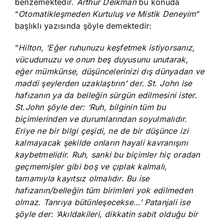
benzemektedir.
Arthur Deikman
bu konuda
“
Otomatikleşmeden Kurtuluş ve Mistik Deneyim
”
başlıklı yazısında şöyle demektedir:
“
Hilton, ‘Eğer ruhunuzu keşfetmek istiyorsanız,
vücudunuzu ve onun beş duyusunu unutarak,
eğer mümkünse, düşüncelerinizi dış dünyadan ve
maddi şeylerden uzaklaştırın’ der. St. John ise
hafızanın ya da belleğin sürgün edilmesini ister.
St.John şöyle der: ‘Ruh, bilginin tüm bu
biçimlerinden ve durumlarından soyulmalıdır.
Eriye ne bir bilgi çeşidi, ne de bir düşünce izi
kalmayacak şekilde onların hayali kavranışını
kaybetmelidir. Ruh, sanki bu biçimler hiç oradan
geçmemişler gibi boş ve çıplak kalmalı,
tamamıyla kayıtsız olmalıdır. Bu ise
hafızanın/belleğin tüm birimleri yok edilmeden
olmaz. Tanrıya bütünleşecekse…’ Patanjali ise
şöyle der: ‘Akıldakileri, dikkatin sabit olduğu bir