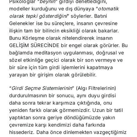
Psikologlar “
beynin
” girdiyi denetlediğini,
modeller kurduğunu ve dış dünyaya “
otomatik
olarak tepki gösterdiğini
” söylerler. Batıni
Gelenekler ise bu süreçlere, insanın çevresine
ilişkin tam bir bilincin eksikliği olarak bakarlar.
Bunu Körleşme olarak nitelendirerek insanın
GELİŞİM SÜRECİNDE bir engel olarak görürler. Bu
bağlamda meditasyon uygulanması, doğrusal ve
sözel etkinliğe geçici olarak bir son vermeye ve
bir süre için tüm girdi işlemlerini kapatmaya
yarayan bir girişim olarak görülebilir.
“
Girdi Seçme Sistemlerinin
” (Algı Filtrelerinin)
durdurulmasının bir sonucu, aynı duyu girdisi
daha sonra tekrar karşımıza çıktığında, onu
yeniden farklı olarak görmemizdir. Uzun bir tatil
yaptıktan sonra geriye döndüğümüzde yakın
çevremize karşı kendimizi daha farkında
hissederiz. Daha önce dinlemekten vazgeçtiğimiz