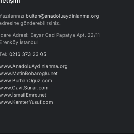
İletişim
Yazılarınızı
bulten@anadoluaydinlanma.org
adresine gönderebilirsiniz.
İdare Adresi: Bayar Cad Papatya Apt. 22/11
Erenköy İstanbul
Tel:
0216 373 23 05
www.AnadoluAydinlanma.org
www.MetinBobaroglu.net
www.BurhanOğuz.com
www.CavitSunar.com
www.İsmailEmre.net
www.KemterYusuf.com