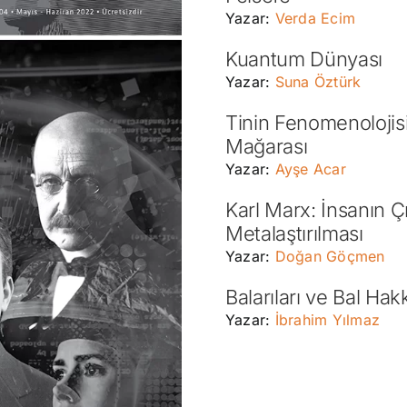
Yazar:
Verda Ecim
Kuantum Dünyası
Yazar:
Suna Öztürk
Tinin Fenomenolojisi
Mağarası
Yazar:
Ayşe Acar
Karl Marx: İnsanın Ç
Metalaştırılması
Yazar:
Doğan Göçmen
Balarıları ve Bal Hak
Yazar:
İbrahim Yılmaz