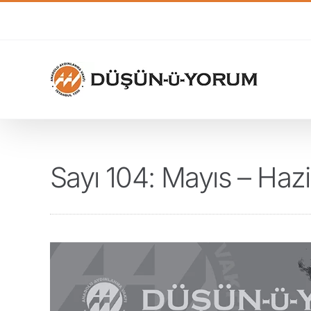
Skip
to
content
Sayı 104: Mayıs – Haz