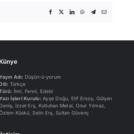
Facebook
X
LinkedIn
WhatsApp
Telegram
E-
posta
Künye
Yayın Adı:
Düşün-ü-yorum
Dili:
Türkçe
Türü:
İlmi, Fenni, Edebi
Yazı İşleri Kurulu:
Ayşe Doğu, Elif Ersoy, Gülşen
Geniş, İzzet Erş, Kutluhan Meral, Onur Yılmaz,
Özlem Küskü, Selin Erş, Sultan Güvenç