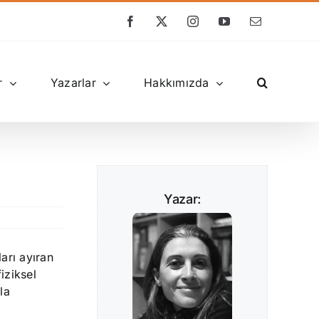
Facebook
X
Instagram
YouTube
E-
posta
r
Yazarlar
Hakkımızda
Yazar:
ları ayıran
iziksel
la