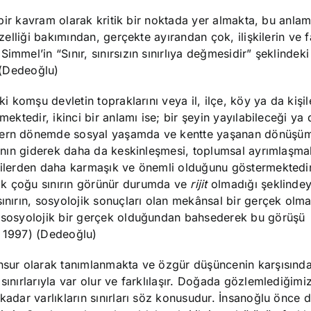
n bir kavram olarak kritik bir noktada yer almakta, bu anlam
zelliği bakımından, gerçekte ayırandan çok, ilişkilerin ve fa
immel’in “Sınır, sınırsızın sınırlıya değmesidir” şeklinde
. (Dedeoğlu)
ki komşu devletin topraklarını veya il, ilçe, köy ya da kişil
mektedir, ikinci bir anlamı ise; bir şeyin yayılabileceği ya 
odern dönemde sosyal yaşamda ve kentte yaşanan dönüşüm
arının giderek daha da keskinleşmesi, toplumsal ayrımlaşmal
gilerden daha karmaşık ve önemli olduğunu göstermektedir.
ık çoğu sınırın görünür durumda ve
rijit
olmadığı şeklinde
sınırın, sosyolojik sonuçları olan mekânsal bir gerçek olma
n sosyolojik bir gerçek olduğundan bahsederek bu görüşü
, 1997) (Dedeoğlu)
unsur olarak tanımlanmakta ve özgür düşüncenin karşısında
sınırlarıyla var olur ve farklılaşır. Doğada gözlemlediğimi
 kadar varlıkların sınırları söz konusudur. İnsanoğlu önce