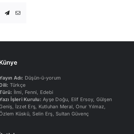
dIn
WhatsApp
Telegram
E-
posta
Künye
Yayın Adı:
Düşün-ü-yorum
Dili:
Türkçe
Türü:
İlmi, Fenni, Edebi
Yazı İşleri Kurulu:
Ayşe Doğu, Elif Ersoy, Gülşen
Geniş, İzzet Erş, Kutluhan Meral, Onur Yılmaz,
Özlem Küskü, Selin Erş, Sultan Güvenç