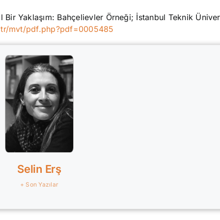
ir Yaklaşım: Bahçelievler Örneği; İstanbul Teknik Üniveri
u.tr/mvt/pdf.php?pdf=0005485
Selin Erş
+ Son Yazılar