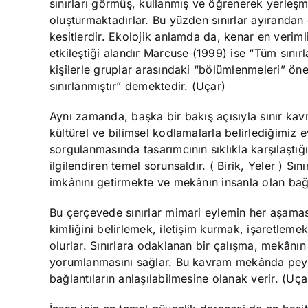
sınırları görmüş, kullanmış ve öğrenerek yerleşmişt
oluşturmaktadırlar. Bu yüzden sınırlar ayırandan 
kesitlerdir. Ekolojik anlamda da, kenar en verimli
etkileştiği alandır Marcuse (1999) ise “Tüm sınırla
kişilerle gruplar arasındaki “bölümlenmeleri” öne
sınırlanmıştır” demektedir. (Uçar)
Aynı zamanda, başka bir bakış açısıyla sınır kavr
kültürel ve bilimsel kodlamalarla belirlediğimiz
sorgulanmasında tasarımcının sıklıkla karşılaştı
ilgilendiren temel sorunsaldır. ( Birik, Yeler ) S
imkânını getirmekte ve mekânın insanla olan bağ
Bu çerçevede sınırlar mimari eylemin her aşama
kimliğini belirlemek, iletişim kurmak, işaretlemek
olurlar. Sınırlara odaklanan bir çalışma, mekânın 
yorumlanmasını sağlar. Bu kavram mekânda peyzaj, 
bağlantıların anlaşılabilmesine olanak verir. (Uça