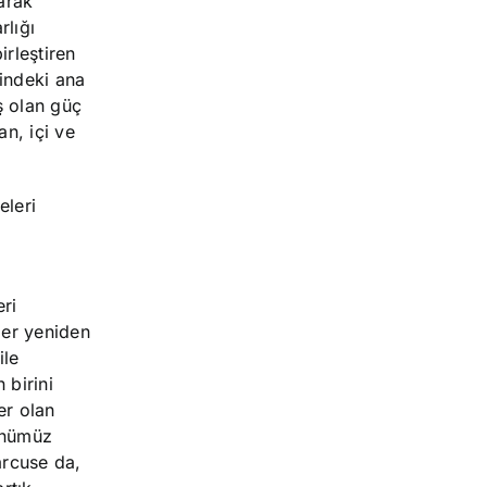
arak
rlığı
irleştiren
indeki ana
ş olan güç
an, içi ve
eleri
eri
ler yeniden
ile
 birini
er olan
günümüz
arcuse da,