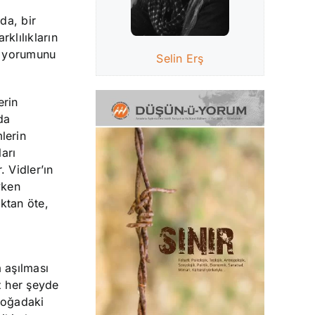
da, bir
rklılıkların
ki yorumunu
Selin Erş
erin
da
lerin
arı
 Vidler’ın
yken
ktan öte,
 aşılması
z her şeyde
 doğadaki