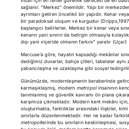
İnsan için en temel güvenlik derecesi de en basi
sağlanır. “Merkez” önemlidir. Yapı bir merkezden 
ayrımları getiren öncelikli bir yapıdır. Kenar vey
bir paradoksal oluşum ve kurgudur (Dripps,1997)
başlangıcı belirlerler. Merkez bir kenar veya sı
kenarın yani sınırın da belirgin olmasıyla kolaylıkl
dışı yani «içeride olmanın farkını” yaratır (Uçar)
Marcuse’a göre, hayatın kapsadığı mekânlar sınırl
dediğimiz duvarlar, bahçe çitleri, tabelalar aynı 
yabancılaşma ve uzaklaşma gibi sosyal tedirginli
Günümüzde, modernleşmenin beraberinde getirdiği b
karmaşıklaşmış, modern
metropol
insanının kend
tanımlanmış ve güvenlik kavramı ön plana çıkara
karşımıza çıkmaktadır. Modern kent mekânı için, 
oluşturmakta, farklılıklar arasındaki ilişkiler, 
sınırlarla düzenlenmektedir. Her ne kadar farklı
metropol
lerinde bu sınırların keskinleşmesi, sosy