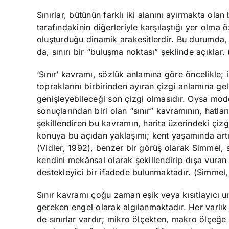
Sınırlar, bütünün farklı iki alanını ayırmakta ola
tarafındakinin diğerleriyle karşılaştığı yer olma ö
oluşturduğu dinamik arakesitlerdir. Bu durumda, S
da, sınırı bir “buluşma noktası” şeklinde açıklar
‘Sınır’ kavramı, sözlük anlamına göre öncelikle; i
topraklarını birbirinden ayıran çizgi anlamına gel
genişleyebileceği son çizgi olmasıdır. Oysa m
sonuçlarından biri olan “sınır” kavramının, hatl
şekillendiren bu kavramın, harita üzerindeki çiz
konuya bu açıdan yaklaşımı; kent yaşamında art
(Vidler, 1992), benzer bir görüş olarak Simmel, 
kendini mekânsal olarak şekillendirip dışa vura
destekleyici bir ifadede bulunmaktadır. (Simmel
Sınır kavramı çoğu zaman eşik veya kısıtlayıcı 
gereken engel olarak algılanmaktadır. Her varlık 
de sınırlar vardır; mikro ölçekten, makro ölçeğe