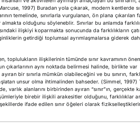
insanları ve aktiviteleri ayırmayı amaçlayan bu sınırların, a
(Marcuse, 1997) Buradan yola çıkarak, modern kentlerde sın
ının temelinde, sınırlarla vurgulanan, ön plana çıkarılan far
r almakta olduğunu söyleneblir. Sınırlar bu anlamda farklılı
sındaki ilişkiyi koparmakta sonucunda da farklılıkların çatış
ginliklerin getirdiği toplumsal ayrımlaşmalarsa giderek da
n, toplulukların ilişkilerinin tümünde sınır kavramının öne
 çıkarlarının aynı noktada belirmesi halinde, birlikte var
 ayıran bir sınırla mümkün olabileceğini ve bu sınırın, farklı
aşlatan unsur olma ihtimalinden bahseder. (Simmel, 1997)
nde, varlık alanlarını birbirinden ayıran “sınır”ın, gerçekte ka
eriyle birebir ilişkili arakesitler olduğunu, farklılıklar a
ekillerde ifade edilen sınır öğeleri olarak fizikselleştikleri