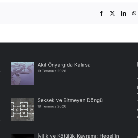
Facebook
X
Linke
Akıl Önyargıda Kalırsa
19 Temmuz 2026
Seksek ve Bitmeyen Döngü
18 Temmuz 2026
İyilik ve Kötülük Kavramı: Hegel’in