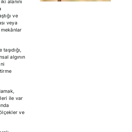
iki alanını
a
aştığı ve
ası veya
ı mekânlar
 taşıdığı,
sal algının
ni
ştirme
mlamak,
eri ile var
mında
ölçekler ve