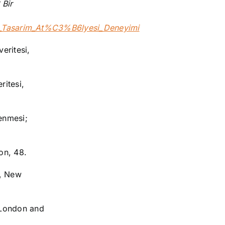
 Bir
_Tasarim_At%C3%B6lyesi_Deneyimi
veritesi,
ritesi,
lenmesi;
on, 48.
s, New
, London and