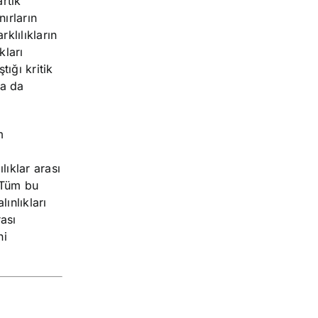
rtık
ırların
klılıkların
kları
tığı kritik
ha da
m
lıklar arası
 Tüm bu
lınlıkları
rası
ni