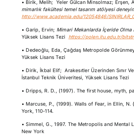
• Birik, Melih; Yeler Gülcan Minsolmaz; Erşen,
mimarlık fakültesi temel tasarım atölyesi deneyim
http://www.academia.edu/12054846/SINIRLAR
• Garip, Ervin;
Mimari Mekanlarda İçeride Olma
Yüksek Lisans Tezi
https://polen.itu.edu.tr/bit
• Dedeoğlu, Eda, Çağdaş Metropolde Görünmeyen 
Yüksek Lisans Tezi
• Dirik, İkbal Elif; Arakesıtler Üzerinden Sınır 
İstanbul Teknik Üniveritesi, Yüksek Lisans Tezi
• Dripps, R. D., (1997). The first house, myth, 
• Marcuse, P., (1999). Walls of Fear, in Ellin, N.
York, 110-114.
• Simmel, G., 1997. The Metropolis and Mental L
New York