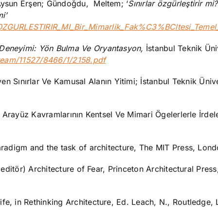
 Aysun Erşen; Gündoğdu, Meltem; ‘
Sınırlar özgürleştirir mi?
i’
_OZGURLESTIRIR_MI_Bir_Mimarlik_Fak%C3%BCltesi_Temel
 Deneyimi: Yön Bulma Ve Oryantasyon,
İstanbul Teknik Üni
stream/11527/8466/1/2158.pdf
Sınırlar Ve Kamusal Alanın Yitimi; İstanbul Teknik Ünive
Ve Arayüz Kavramlarının Kentsel Ve Mimari Ögelerlerle İrde
paradigm and the task of architecture, The MIT Press, Lond
 (editör) Architecture of Fear, Princeton Architectural Pres
ife, in Rethinking Architecture, Ed. Leach, N., Routledge