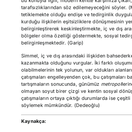
bu konuyla ilgili, modern kentte karşımıza çıkan, 
tarafsızlıklarından söz edilemeyeceğini söyler. 
tetiklemekte olduğu endişe ve tedirginlik duygular
kurduğu ilişkilerin eşitsizliklere dönüşmesinin ye
belirginleştirerek keskinleştirmekte, iç ve dış ara
bölgeler olma özelliği göstermekte, sosyal tedir
belirginleşmektedir. (Garip)
Simmel, iç ve dış arasındaki ilişkiden bahsederke
kazanmakta olduğunu vurgular. İki farklı oluşumun
olabilmelerinin tek yolunun, var oldukları alanları
çatışmaları engelleyenden çok, bu çatışmaları b
tartışmaların sonucunda, günümüz
metropol
leri
olmayan soyut birer çizgi ve kentin sosyal dönüşüml
çatışmaların ortaya çıktığı durumlarda ise çeşitli ş
söylemek mümkündür. (Dedeoğlu)
Kaynakça: