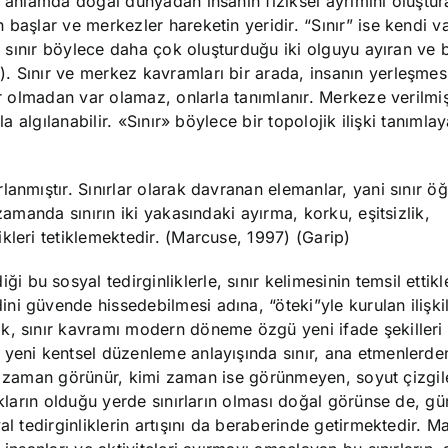
t anlamda doğal dünyadan insanın fiziksel ayrımını oluştur
başlar ve merkezler hareketin yeridir. “Sınır” ise kendi va
a sınır böylece daha çok oluşturduğu iki olguyu ayıran ve b
. Sınır ve merkez kavramları bir arada, insanın yerleşmes
nır olmadan var olamaz, onlarla tanımlanır. Merkeze verilmi
a algılanabilir. «Sınır» böylece bir topolojik ilişki tanımlay
anmıştır. Sınırlar olarak davranan elemanlar, yani sınır öğ
zamanda sınırın iki yakasındaki ayırma, korku, eşitsizlik,
kleri tetiklemektedir. (Marcuse, 1997) (Garip)
u sosyal tedirginliklerle, sınır kelimesinin temsil ettikl
ini güvende hissedebilmesi adına, “öteki”yle kurulan ilişki
k, sınır kavramı modern döneme özgü yeni ifade şekilleri 
yeni kentsel düzenleme anlayışında sınır, ana etmenlerden
kimi zaman görünür, kimi zaman ise görünmeyen, soyut çizgil
lıkların olduğu yerde sınırların olması doğal görünse de, 
al tedirginliklerin artışını da beraberinde getirmektedir. M