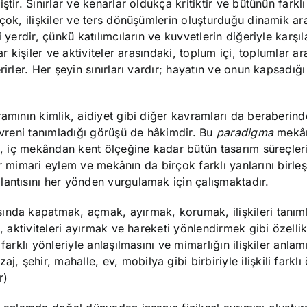
ir. Sınırlar ve kenarlar oldukça kritiktir ve bütünün farklı 
çok, ilişkiler ve ters dönüşümlerin oluşturduğu dinamik ar
 yerdir, çünkü katılımcıların ve kuvvetlerin diğeriyle karşıl
r kişiler ve aktiviteler arasındaki, toplum içi, toplumlar ar
rirler. Her şeyin sınırları vardır; hayatın ve onun kapsadığ
amının kimlik, aidiyet gibi diğer kavramları da beraberinde
 evreni tanımladığı görüşü de hâkimdir. Bu
paradigma
mekân
ğı, iç mekândan kent ölçeğine kadar bütün tasarım süreçleri
ınır mimari eylem ve mekânın da birçok farklı yanlarını birle
lantısını her yönden vurgulamak için çalışmaktadır.
sında kapatmak, açmak, ayırmak, korumak, ilişkileri tanı
, aktiviteleri ayırmak ve hareketi yönlendirmek gibi özellikl
farklı yönleriyle anlaşılmasını ve mimarlığın ilişkiler anla
şehir, mahalle, ev, mobilya gibi birbiriyle ilişkili farklı 
r)