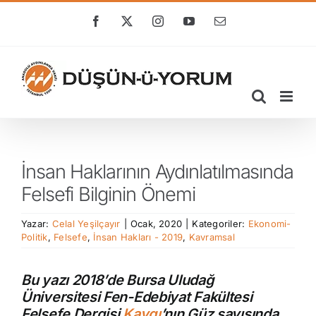
Skip
to
Facebook
X
Instagram
YouTube
E-
posta
content
İnsan Haklarının Aydınlatılmasında
Felsefi Bilginin Önemi
Yazar:
Celal Yeşilçayır
|
Ocak, 2020
|
Kategoriler:
Ekonomi-
Politik
,
Felsefe
,
İnsan Hakları - 2019
,
Kavramsal
Bu yazı 2018’de Bursa Uludağ
Üniversitesi Fen-Edebiyat Fakültesi
Felsefe Dergisi
Kaygı
’nın Güz sayısında