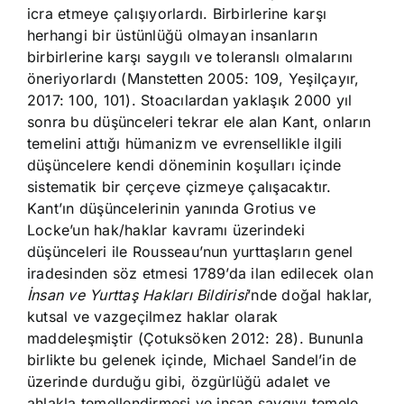
icra etmeye çalışıyorlardı. Birbirlerine karşı
herhangi bir üstünlüğü olmayan insanların
birbirlerine karşı saygılı ve toleranslı olmalarını
öneriyorlardı (Manstetten 2005: 109, Yeşilçayır,
2017: 100, 101). Stoacılardan yaklaşık 2000 yıl
sonra bu düşünceleri tekrar ele alan Kant, onların
temelini attığı hümanizm ve evrensellikle ilgili
düşüncelere kendi döneminin koşulları içinde
sistematik bir çerçeve çizmeye çalışacaktır.
Kant’ın düşüncelerinin yanında Grotius ve
Locke’un hak/haklar kavramı üzerindeki
düşünceleri ile Rousseau’nun yurttaşların genel
iradesinden söz etmesi 1789’da ilan edilecek olan
İnsan ve Yurttaş Hakları Bildirisi
’nde doğal haklar,
kutsal ve vazgeçilmez haklar olarak
maddeleşmiştir (Çotuksöken 2012: 28). Bununla
birlikte bu gelenek içinde, Michael Sandel’in de
üzerinde durduğu gibi, özgürlüğü adalet ve
ahlakla temellendirmesi ve insan saygıyı temele