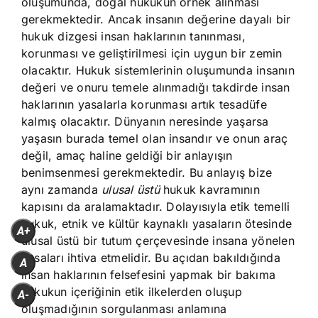
oluşumunda, doğal hukukun örnek alınması
gerekmektedir. Ancak insanın değerine dayalı bir
hukuk dizgesi insan haklarının tanınması,
korunması ve geliştirilmesi için uygun bir zemin
olacaktır. Hukuk sistemlerinin oluşumunda insanın
değeri ve onuru temele alınmadığı takdirde insan
haklarının yasalarla korunması artık tesadüfe
kalmış olacaktır. Dünyanın neresinde yaşarsa
yaşasın burada temel olan insandır ve onun araç
değil, amaç haline geldiği bir anlayışın
benimsenmesi gerekmektedir. Bu anlayış bize
aynı zamanda
ulusal üstü
hukuk kavramının
kapısını da aralamaktadır. Dolayısıyla etik temelli
hukuk, etnik ve kültür kaynaklı yasaların ötesinde
A+
ulusal üstü bir tutum çerçevesinde insana yönelen
yasaları ihtiva etmelidir. Bu açıdan bakıldığında
A
insan haklarının felsefesini yapmak bir bakıma
hukukun içeriğinin etik ilkelerden oluşup
A-
oluşmadığının sorgulanması anlamına