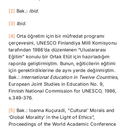
[2]
Bak.:
Ibid.
[3]
Ibid.
[4]
Orta öğretim için bir müfredat programı
çerçevesini, UNESCO Finlandiya Millî Komisyonu
tarafından 1986’da düzenlenen “Uluslararası
Eğitim” konulu bir Ortak Etüt için hazırladığım
raporda geliştirmiştim. Bunun, eğiticilerin eğitimi
için gerektirdiklerine de aynı yerde değinmiştim.
Bak.:
International Education in Twelve Countries
,
European Joint Studies in Education No. 9,
Finnish National Commission for UNESCO, 1986,
s.349-376.
[5]
Bak.: Ioanna Kuçuradi, “Cultural’ Morals and
‘Global Morality’ in the Light of Ethics”,
Proceedings of the World Academic Conference