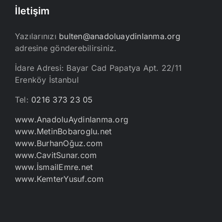
İletişim
Yazılarınızı
bulten@anadoluaydinlanma.org
adresine gönderebilirsiniz.
İdare Adresi: Bayar Cad Papatya Apt. 22/11
Erenköy İstanbul
Tel:
0216 373 23 05
www.AnadoluAydinlanma.org
www.MetinBobaroglu.net
www.BurhanOğuz.com
www.CavitSunar.com
www.İsmailEmre.net
www.KemterYusuf.com