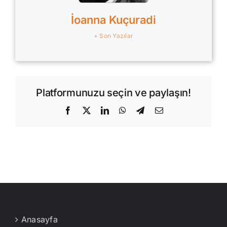
İoanna Kuçuradi
+ Son Yazılar
Platformunuzu seçin ve paylaşın!
Facebook
X
LinkedIn
WhatsApp
Telegram
E-
posta
Anasayfa