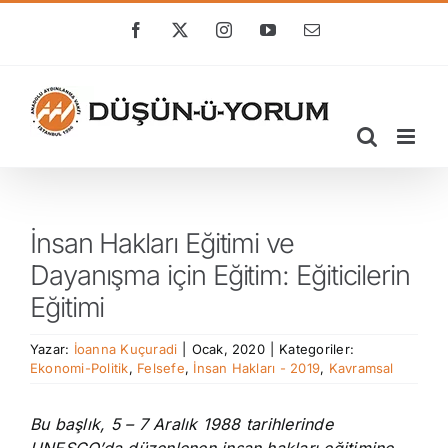
Skip
to
Facebook
X
Instagram
YouTube
E-
posta
content
İnsan Hakları Eğitimi ve
Dayanışma için Eğitim: Eğiticilerin
Eğitimi
Yazar:
İoanna Kuçuradi
|
Ocak, 2020
|
Kategoriler:
Ekonomi-Politik
,
Felsefe
,
İnsan Hakları - 2019
,
Kavramsal
Bu başlık, 5 – 7 Aralık 1988 tarihlerinde