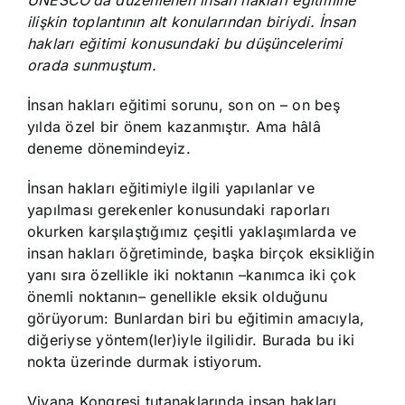
UNESCO’da düzenlenen insan hakları eğitimine
ilişkin toplantının alt konularından biriydi. İnsan
hakları eğitimi konusundaki bu düşüncelerimi
orada sunmuştum.
İnsan hakları eğitimi sorunu, son on – on beş
yılda özel bir önem kazanmıştır. Ama hâlâ
deneme dönemindeyiz.
İnsan hakları eğitimiyle ilgili yapılanlar ve
yapılması gerekenler konusundaki raporları
okurken karşılaştığımız çeşitli yaklaşımlarda ve
insan hakları öğretiminde, başka birçok eksikliğin
yanı sıra özellikle iki noktanın –kanımca iki çok
önemli noktanın– genellikle eksik olduğunu
görüyorum: Bunlardan biri bu eğitimin amacıyla,
diğeriyse yöntem(ler)iyle ilgilidir. Burada bu iki
nokta üzerinde durmak istiyorum.
Viyana Kongresi tutanaklarında insan hakları