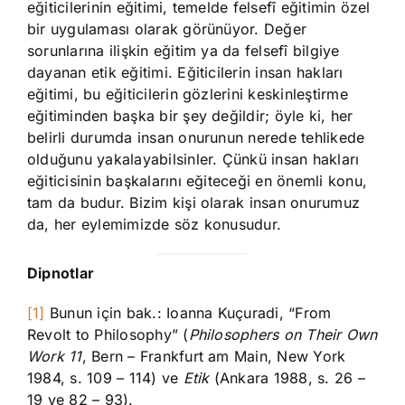
eğiticilerinin eğitimi, temelde felsefî eğitimin özel
bir uygulaması olarak görünüyor. Değer
sorunlarına ilişkin eğitim ya da felsefî bilgiye
dayanan etik eğitimi. Eğiticilerin insan hakları
eğitimi, bu eğiticilerin gözlerini keskinleştirme
eğitiminden başka bir şey değildir; öyle ki, her
belirli durumda insan onurunun nerede tehlikede
olduğunu yakalayabilsinler. Çünkü insan hakları
eğiticisinin başkalarını eğiteceği en önemli konu,
tam da budur. Bizim kişi olarak insan onurumuz
da, her eylemimizde söz konusudur.
Dipnotlar
[1]
Bunun için bak.: Ioanna Kuçuradi, “From
Revolt to Philosophy” (
Philosophers on Their Own
Work 11
, Bern – Frankfurt am Main, New York
1984, s. 109 – 114) ve
Etik
(Ankara 1988, s. 26 –
19 ve 82 – 93).