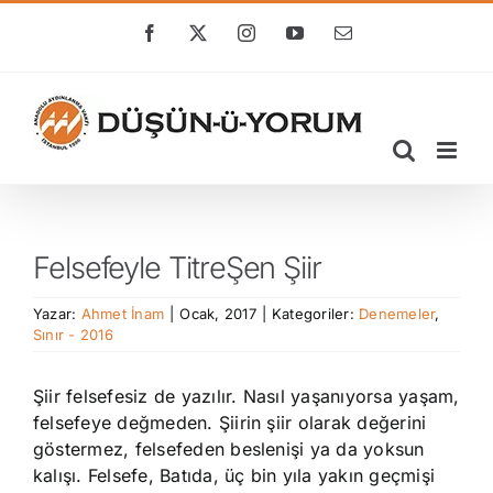
Skip
to
Facebook
X
Instagram
YouTube
E-
posta
content
Felsefeyle TitreŞen Şiir
Yazar:
Ahmet İnam
|
Ocak, 2017
|
Kategoriler:
Denemeler
,
Sınır - 2016
Şiir felsefesiz de yazılır. Nasıl yaşanıyorsa yaşam,
felsefeye değmeden. Şiirin şiir olarak değerini
göstermez, felsefeden beslenişi ya da yoksun
kalışı. Felsefe, Batıda, üç bin yıla yakın geçmişi