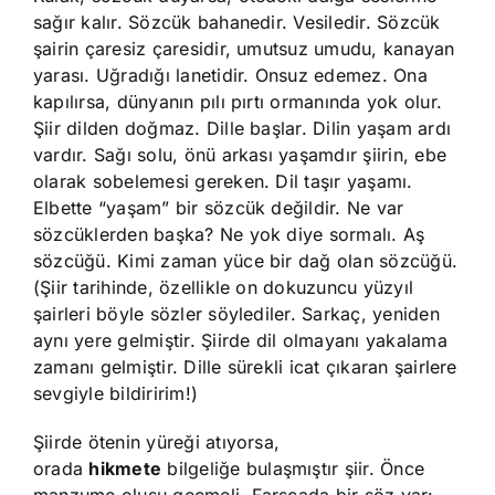
sağır kalır. Sözcük bahanedir. Vesiledir. Sözcük
şairin çaresiz çaresidir, umutsuz umudu, kanayan
yarası. Uğradığı lanetidir. Onsuz edemez. Ona
kapılırsa, dünyanın pılı pırtı ormanında yok olur.
Şiir dilden doğmaz. Dille başlar. Dilin yaşam ardı
vardır. Sağı solu, önü arkası yaşamdır şiirin, ebe
olarak sobelemesi gereken. Dil taşır yaşamı.
Elbette “yaşam” bir sözcük değildir. Ne var
sözcüklerden başka? Ne yok diye sormalı. Aş
sözcüğü. Kimi zaman yüce bir dağ olan sözcüğü.
(Şiir tarihinde, özellikle on dokuzuncu yüzyıl
şairleri böyle sözler söylediler. Sarkaç, yeniden
aynı yere gelmiştir. Şiirde dil olmayanı yakalama
zamanı gelmiştir. Dille sürekli icat çıkaran şairlere
sevgiyle bildiririm!)
Şiirde ötenin yüreği atıyorsa,
orada
hikmete
bilgeliğe bulaşmıştır şiir. Önce