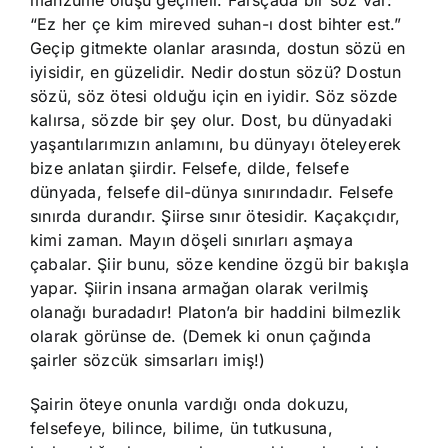
manzume oluşu geçmeli. Farsçada bir söz var:
“Ez her çe kim mireved suhan-ı dost bihter est.”
Geçip gitmekte olanlar arasında, dostun sözü en
iyisidir, en güzelidir. Nedir dostun sözü? Dostun
sözü, söz ötesi olduğu için en iyidir. Söz sözde
kalırsa, sözde bir şey olur. Dost, bu dünyadaki
yaşantılarımızın anlamını, bu dünyayı öteleyerek
bize anlatan şiirdir. Felsefe, dilde, felsefe
dünyada, felsefe dil-dünya sınırındadır. Felsefe
sınırda durandır. Şiirse sınır ötesidir. Kaçakçıdır,
kimi zaman. Mayın döşeli sınırları aşmaya
çabalar. Şiir bunu, söze kendine özgü bir bakışla
yapar. Şiirin insana armağan olarak verilmiş
olanağı buradadır! Platon’a bir haddini bilmezlik
olarak görünse de. (Demek ki onun çağında
şairler sözcük simsarları imiş!)
Şairin öteye onunla vardığı onda dokuzu,
felsefeye, bilince, bilime, ün tutkusuna,