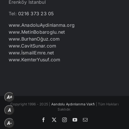
Erenköy İstanbul
Tel:
0216 373 23 05
www.AnadoluAydinlanma.org
www.MetinBobaroglu.net
www.BurhanOğuz.com
www.CavitSunar.com
www.İsmailEmre.net
www.KemterYusuf.com
A+
Copyright 1996 - 2025 |
Aandolu Aydınlanma Vakfı
| Tüm Hakları
Saklıdır.
A
Facebook
X
Instagram
YouTube
E-
A-
posta