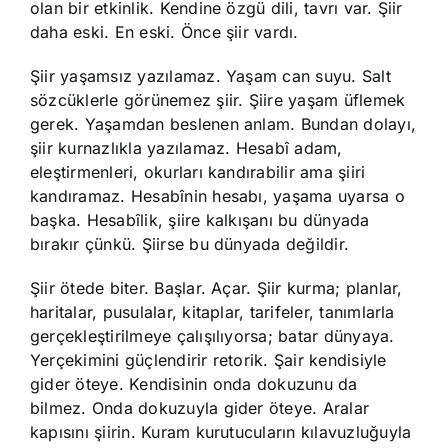
olan bir etkinlik. Kendine özgü dili, tavrı var. Şiir
daha eski. En eski. Önce şiir vardı.
Şiir yaşamsız yazılamaz. Yaşam can suyu. Salt
sözcüklerle görünemez şiir. Şiire yaşam üflemek
gerek. Yaşamdan beslenen anlam. Bundan dolayı,
şiir kurnazlıkla yazılamaz. Hesabî adam,
eleştirmenleri, okurları kandırabilir ama şiiri
kandıramaz. Hesabînin hesabı, yaşama uyarsa o
başka. Hesabîlik, şiire kalkışanı bu dünyada
bırakır çünkü. Şiirse bu dünyada değildir.
Şiir ötede biter. Başlar. Açar. Şiir kurma; planlar,
haritalar, pusulalar, kitaplar, tarifeler, tanımlarla
gerçekleştirilmeye çalışılıyorsa; batar dünyaya.
Yerçekimini güçlendirir retorik. Şair kendisiyle
gider öteye. Kendisinin onda dokuzunu da
bilmez. Onda dokuzuyla gider öteye. Aralar
kapısını şiirin. Kuram kurutucuların kılavuzluğuyla