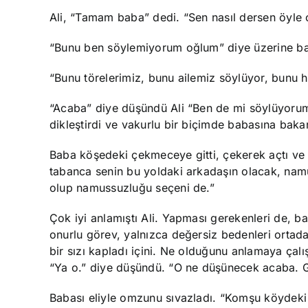
Ali, “Tamam baba” dedi. “Sen nasıl dersen öyle 
“Bunu ben söylemiyorum oğlum” diye üzerine ba
“Bunu törelerimiz, bunu ailemiz söylüyor, bunu h
“Acaba” diye düşündü Ali “Ben de mi söylüyorum?”
dikleştirdi ve vakurlu bir biçimde babasına ba
Baba köşedeki çekmeceye gitti, çekerek açtı ve i
tabanca senin bu yoldaki arkadaşın olacak, na
olup namussuzluğu seçeni de.”
Çok iyi anlamıştı Ali. Yapması gerekenleri de, b
onurlu görev, yalnızca değersiz bedenleri ortad
bir sızı kapladı içini. Ne olduğunu anlamaya çalış
“Ya o.” diye düşündü. “O ne düşünecek acaba. 
Babası eliyle omzunu sıvazladı. “Komşu köydeki 