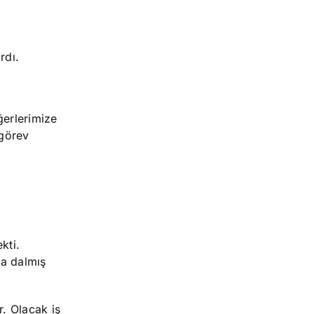
rdı.
ğerlerimize
 görev
kti.
ba dalmış
r. Olacak iş