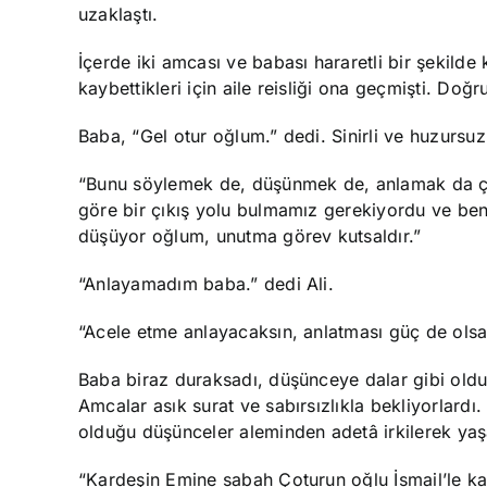
uzaklaştı.
İçerde iki amcası ve babası hararetli bir şekild
kaybettikleri için aile reisliği ona geçmişti. Do
Baba, “Gel otur oğlum.” dedi. Sinirli ve huzursuz 
“Bunu söylemek de, düşünmek de, anlamak da çok
göre bir çıkış yolu bulmamız gerekiyordu ve ben 
düşüyor oğlum, unutma görev kutsaldır.”
“Anlayamadım baba.” dedi Ali.
“Acele etme anlayacaksın, anlatması güç de olsa
Baba biraz duraksadı, düşünceye dalar gibi oldu.
Amcalar asık surat ve sabırsızlıkla bekliyorlard
olduğu düşünceler aleminden adetâ irkilerek ya
“Kardeşin Emine sabah Çoturun oğlu İsmail’le kaç