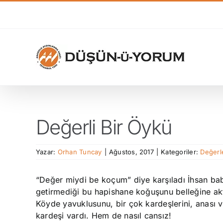
Skip
to
content
Değerli Bir Öykü
Yazar:
Orhan Tuncay
|
Ağustos, 2017
|
Kategoriler:
Değerl
“Değer miydi be koçum” diye karşıladı İhsan baba
getirmediği bu hapishane koğuşunu belleğine ak
Köyde yavuklusunu, bir çok kardeşlerini, anası ve
kardeşi vardı. Hem de nasıl cansız!