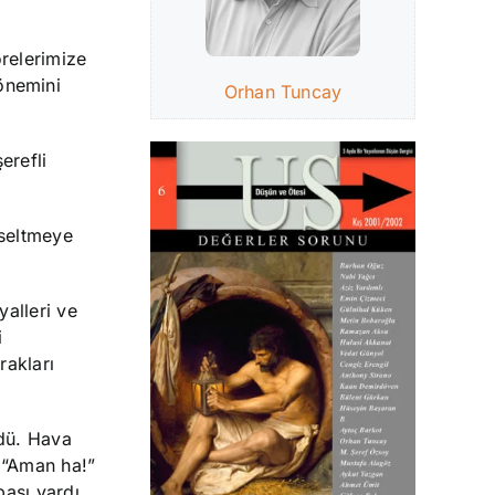
relerimize
önemini
Orhan Tuncay
erefli
kseltmeye
yalleri ve
i
rakları
ydü. Hava
. “Aman ha!”
ası vardı.