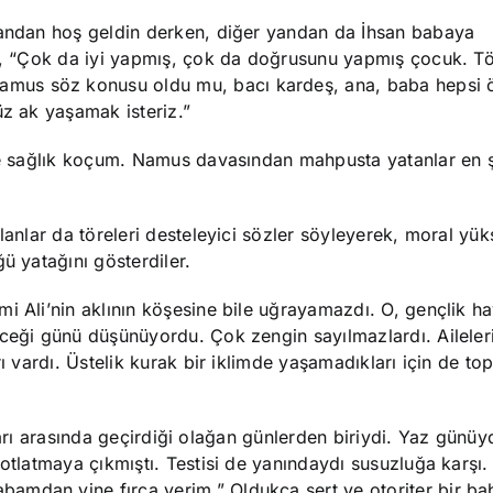
yandan hoş geldin derken, diğer yandan da İhsan babaya
an, “Çok da iyi yapmış, çok da doğrusunu yapmış çocuk. Tö
mus söz konusu oldu mu, bacı kardeş, ana, baba hepsi 
üz ak yaşamak isteriz.”
ine sağlık koçum. Namus davasından mahpusta yatanlar en ş
lanlar da töreleri desteleyici sözler söyleyerek, moral yü
ü yatağını gösterdiler.
i Ali’nin aklının köşesine bile uğrayamazdı. O, gençlik ha
eceği günü düşünüyordu. Çok zengin sayılmazlardı. Aileler
ı vardı. Üstelik kurak bir iklimde yaşamadıkları için de top
lânları arasında geçirdiği olağan günlerden biriydi. Yaz günü
 otlatmaya çıkmıştı. Testisi de yanındaydı susuzluğa karşı
mdan yine fırça yerim.” Oldukça sert ve otoriter bir bab