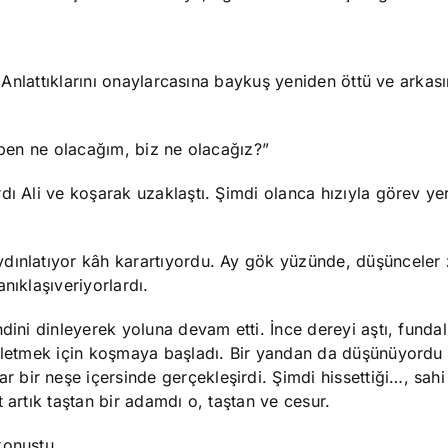
ı. Anlattıklarını onaylarcasına baykuş yeniden öttü ve arka
, ben ne olacağım, biz ne olacağız?”
dı Ali ve koşarak uzaklaştı. Şimdi olanca hızıyla görev ye
dınlatıyor kâh karartıyordu. Ay gök yüzünde, düşünceler 
nıklaşıveriyorlardı.
dini dinleyerek yoluna devam etti. İnce dereyi aştı, fundal
alletmek için koşmaya başladı. Bir yandan da düşünüyordu
ir neşe içersinde gerçekleşirdi. Şimdi hissettiği…, sahi
 artık taştan bir adamdı o, taştan ve cesur.
konuştu.