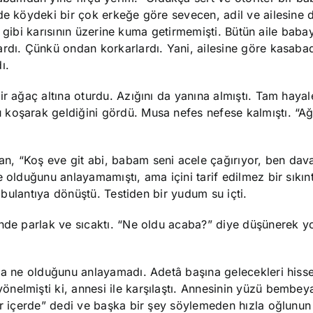
 de köydeki bir çok erkeğe göre sevecen, adil ve ailesine
arı gibi karısının üzerine kuma getirmemişti. Bütün aile bab
ardı. Çünkü ondan korkarlardı. Yani, ailesine göre kasaba
ı.
ir ağaç altına oturdu. Azığını da yanına almıştı. Tam hayal
 koşarak geldiğini gördü. Musa nefes nefese kalmıştı. “A
, “Koş eve git abi, babam seni acele çağırıyor, ben dava
 olduğunu anlayamamıştı, ama içini tarif edilmez bir sıkınt
r bulantıya dönüştü. Testiden bir yudum su içti.
inde parlak ve sıcaktı. “Ne oldu acaba?” diye düşünerek y
ma ne olduğunu anlayamadı. Adetâ başına gelecekleri hisse
nelmişti ki, annesi ile karşılaştı. Annesinin yüzü bembey
ler içerde” dedi ve başka bir şey söylemeden hızla oğlunu