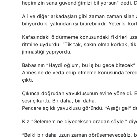
hepimizin sana güvendiğimizi biliyorsun” dedi. D
Ali ve diğer arkadaşları gibi zaman zaman silah 
biliyordu ki yakından işi bitirebilirdi. Yeter ki k
Kafasındaki öldürmeme konusundaki fikirleri uza
ritmine uydurdu. “Tik tak, sakın olma korkak, tik
jimnastiği yapıyordu.
Babasının “Haydi oğlum, bu iş bu gece bitecek” se
Annesine de veda edip etmeme konusunda teredd
çıktı.
Çıkınca doğrudan yavuklusunun evine yöneldi. Eve
sesi çıkarttı. Bir daha, bir daha.
Pencere açıldı yavuklusu göründü. “Aşağı gel” de
Kız “Gelemem ne diyeceksen oradan söyle.” diy
“Belki bir daha uzun zaman görüşemeyeceğiz, belk