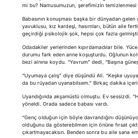
mi bu? Namusumuzun, şerefimizin temizlenmesi g
Babasının konuşması başka bir dünyadan gelen me
yavuklusu, kız kardeşi, hasımları, bütün aile fer
geçirdiği psikolojik şok, hepsi çok fazla gelmişti
Odadakiler yerlerinden kıpırdamadılar bile. Yüce
durumu fark eden anne koşuşturdu. Oğlunun kolun
bezi alnına koydu. “Yavrum” dedi, “Başına güneş
“Uyumaya çalış” diye düşündü Ali. “Keşke uyuya
da bu rüyadan uyanabilsem.” Birkaç dakika içerisi
Uyandığında akşamüstü olmuştu. Ev sessizdi. “H
yöneldi. Orada sadece babası vardı.
“Genç olduğun için böyle davrandığını düşünüyo
olduğunu da gösterebilmen için önüne fırsat çık
çıkartmayacaksın. Benden sonra bu aile sana ema