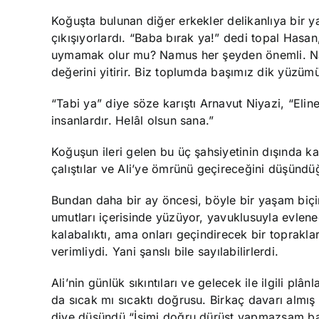
Koğuşta bulunan diğer erkekler delikanlıya bir 
çıkışıyorlardı. “Baba bırak ya!” dedi topal Has
uymamak olur mu? Namus her şeyden önemli. Na
değerini yitirir. Biz toplumda başımız dik yüzüm
“Tabi ya” diye söze karıştı Arnavut Niyazi, “El
insanlardır. Helâl olsun sana.”
Koğuşun ileri gelen bu üç şahsiyetinin dışında ka
çalıştılar ve Ali’ye ömrünü geçireceğini düşündüğ
Bundan daha bir ay öncesi, böyle bir yaşam biçim
umutları içerisinde yüzüyor, yavuklusuyla evlen
kalabalıktı, ama onları geçindirecek bir topraklar
verimliydi. Yani şanslı bile sayılabilirlerdi.
Ali’nin günlük sıkıntıları ve gelecek ile ilgili p
da sıcak mı sıcaktı doğrusu. Birkaç davarı almış
diye düşündü “İşimi doğru dürüst yapmazsam baba