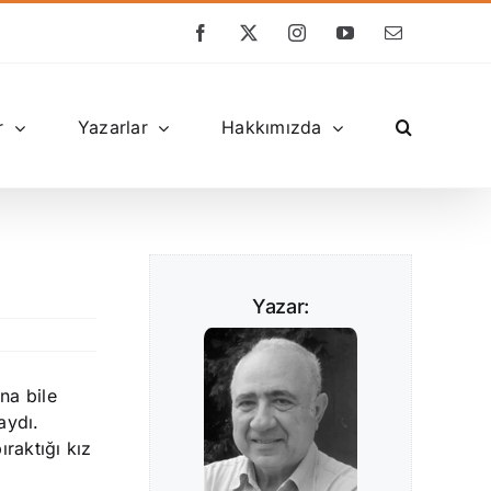
Facebook
X
Instagram
YouTube
E-
posta
r
Yazarlar
Hakkımızda
Yazar:
na bile
aydı.
raktığı kız