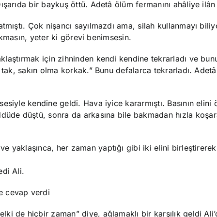
ışarıda bir baykuş öttü. Adetâ ölüm fermanını ahâliye ilân
atmıştı. Çok nişancı sayılmazdı ama, silah kullanmayı bili
orkmasın, yeter ki görevi benimsesin.
klaştırmak için zihninden kendi kendine tekrarladı ve bunu
 tak, sakın olma korkak.” Bunu defalarca tekrarladı. Adetâ
siyle kendine geldi. Hava iyice kararmıştı. Basının elini 
üde düştü, sonra da arkasına bile bakmadan hızla koşa
 yaklaşınca, her zaman yaptığı gibi iki elini birleştirere
di Ali.
e cevap verdi
i de hiçbir zaman” diye, ağlamaklı bir karşılık geldi Ali’