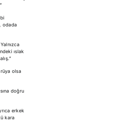
”
bi
k, odada
 Yalnızca
ndeki ıslak
lış.”
 rüya olsa
asına doğru
yrıca erkek
zü kara