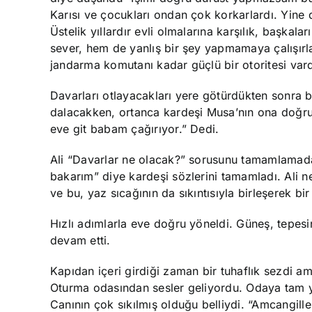
Karısı ve çocukları ondan çok korkarlardı. Yine
Üstelik yıllardır evli olmalarına karşılık, başkal
sever, hem de yanlış bir şey yapmamaya çalışırl
jandarma komutanı kadar güçlü bir otoritesi vard
Davarları otlayacakları yere götürdükten sonra b
dalacakken, ortanca kardeşi Musa’nın ona doğru
eve git babam çağırıyor.” Dedi.
Ali “Davarlar ne olacak?” sorusunu tamamlamadan
bakarım” diye kardeşi sözlerini tamamladı. Ali ne
ve bu, yaz sıcağının da sıkıntısıyla birleşerek bi
Hızlı adımlarla eve doğru yöneldi. Güneş, tepes
devam etti.
Kapıdan içeri girdiği zaman bir tuhaflık sezdi a
Oturma odasından sesler geliyordu. Odaya tam yö
Canının çok sıkılmış olduğu belliydi. “Amcangil