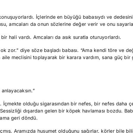
e konuşuyorlardı. İçlerinde en büyüğü babasıydı ve dedesini
ğrusu, amcaları da onun sözlerine değer verir ve onu sayarla
bir hali vardı. Amcaları da asık suratla oturuyorlardı.
 zor.” diye söze başladı babası. “Ama kendi töre ve de
aile meclisini toplayarak bir karara vardım, sana güç bir
 anlayacaksın.”
 İçmekte olduğu sigarasından bir nefes, bir nefes daha çe
ı. Sessizliği dışardan gelen bir köpek havlaması bozdu. Ba
şama geri döndü.
mış. Aramızda husumet olduğunu sağırlar, körler bile bili