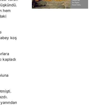
 düşkündü.
ayı hem
daki
e
ğabey koş
rlara
ı kapladı
oluna
tmişti.
azdı.
n yanından