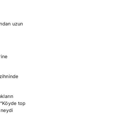
sından uzun
rine
zihninde
ıkların
 “Köyde top
 neydi