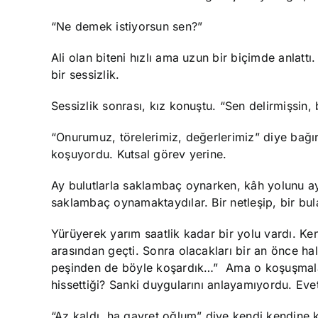
“Ne demek istiyorsun sen?”
Ali olan biteni hızlı ama uzun bir biçimde anlatt
bir sessizlik.
Sessizlik sonrası, kız konuştu. “Sen delirmişsin
“Onurumuz, törelerimiz, değerlerimiz” diye bağır
koşuyordu. Kutsal görev yerine.
Ay bulutlarla saklambaç oynarken, kâh yolunu ay
saklambaç oynamaktaydılar. Bir netleşip, bir bula
Yürüyerek yarım saatlik kadar bir yolu vardı. Ken
arasından geçti. Sonra olacakları bir an önce h
peşinden de böyle koşardık…” Ama o koşuşmalar b
hissettiği? Sanki duygularını anlayamıyordu. Evet
“Az kaldı, ha gayret oğlum” diye kendi kendine 