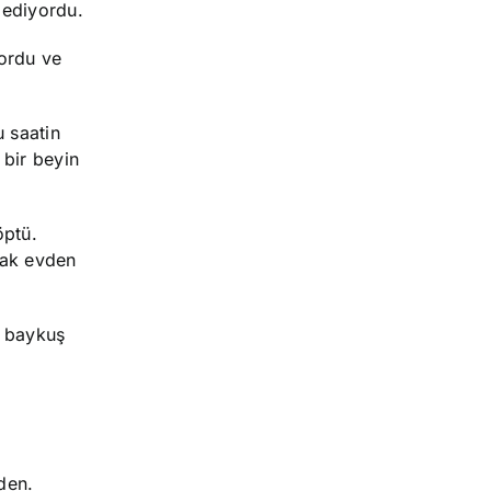
 ediyordu.
yordu ve
 saatin
 bir beyin
öptü.
rak evden
k baykuş
den.