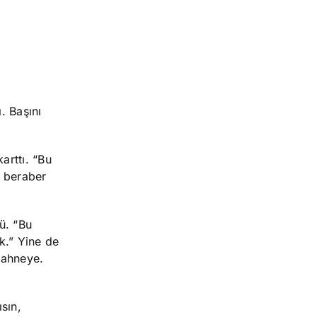
. Başını
arttı. “Bu
 beraber
ü. “Bu
k.” Yine de
 sahneye.
sın,