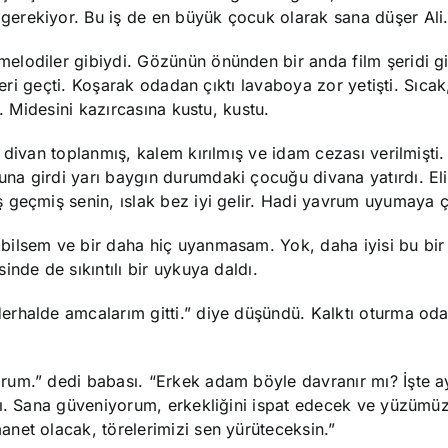
erekiyor. Bu iş de en büyük çocuk olarak sana düşer Ali.
lodiler gibiydi. Gözünün önünden bir anda film şeridi gi
tleri geçti. Koşarak odadan çıktı lavaboya zor yetişti. Sıca
. Midesini kazırcasına kustu, kustu.
 divan toplanmış, kalem kırılmış ve idam cezası verilmişti.
a girdi yarı baygın durumdaki çocuğu divana yatırdı. Eli
 geçmiş senin, ıslak bez iyi gelir. Hadi yavrum uyumaya ça
bilsem ve bir daha hiç uyanmasam. Yok, daha iyisi bu bir
nde de sıkıntılı bir uykuya daldı.
erhalde amcalarım gitti.” diye düşündü. Kalktı oturma od
rum.” dedi babası. “Erkek adam böyle davranır mı? İşte a
tı. Sana güveniyorum, erkekliğini ispat edecek ve yüzümü
net olacak, törelerimizi sen yürüteceksin.”