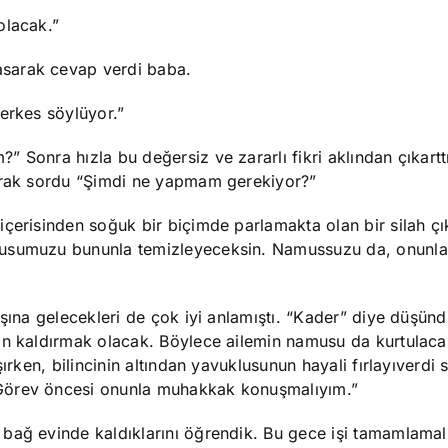
olacak.”
sarak cevap verdi baba.
erkes söylüyor.”
 Sonra hızla bu değersiz ve zararlı fikri aklından çıkarttı
karak sordu “Şimdi ne yapmam gerekiyor?”
çerisinden soğuk bir biçimde parlamakta olan bir silah çık
musumuzu bununla temizleyeceksin. Namussuzu da, onunla
aşına gelecekleri de çok iyi anlamıştı. “Kader” diye düşünd
an kaldırmak olacak. Böylece ailemin namusu da kurtulaca
ırken, bilincinin altından yavuklusunun hayali fırlayıverdi
Görev öncesi onunla muhakkak konuşmalıyım.”
bağ evinde kaldıklarını öğrendik. Bu gece işi tamamlamalı