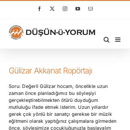
Skip
to
Facebook
X
Instagram
YouTube
E-
posta
content
Gülizar Akkanat Ropörtajı
Soru: Değerli Gülizar hocam, öncelikle uzun
zaman önce planladığımız bu söyleşiyi
gerçekleştirebilmekten ötürü duyduğum
mutluluğu ifade etmek isterim. Uzun yıllardır
gerek çok yönlü bir sanatçı gerekse bir müzik
eğitmeni olarak yaptığınız çalışmalara girmeden
önce, söyleşimize çocukluğunuzla başlayalım