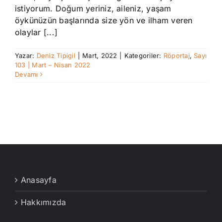
istiyorum. Doğum yeriniz, aileniz, yaşam
öykünüzün başlarında size yön ve ilham veren
olaylar [...]
Yazar:
Deniz Tipigil
|
Mart, 2022
|
Kategoriler:
Röportaj
,
Sayı
103 | Mart – Nisan 2022
Devamı
Anasayfa
Hakkımızda