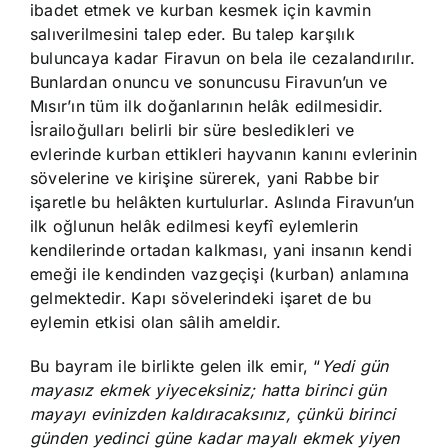
ibadet etmek ve kurban kesmek için kavmin
salıverilmesini talep eder. Bu talep karşılık
buluncaya kadar Firavun on bela ile cezalandırılır.
Bunlardan onuncu ve sonuncusu Firavun’un ve
Mısır’ın tüm ilk doğanlarının helâk edilmesidir.
İsrailoğulları belirli bir süre besledikleri ve
evlerinde kurban ettikleri hayvanın kanını evlerinin
sövelerine ve kirişine sürerek, yani Rabbe bir
işaretle bu helâkten kurtulurlar. Aslında Firavun’un
ilk oğlunun helâk edilmesi keyfî eylemlerin
kendilerinde ortadan kalkması, yani insanın kendi
emeği ile kendinden vazgeçişi (kurban) anlamına
gelmektedir. Kapı sövelerindeki işaret de bu
eylemin etkisi olan sâlih ameldir.
Bu bayram ile birlikte gelen ilk emir, “
Yedi gün
mayasız ekmek yiyeceksiniz; hatta birinci gün
mayayı evinizden kaldıracaksınız, çünkü birinci
günden yedinci güne kadar mayalı ekmek yiyen