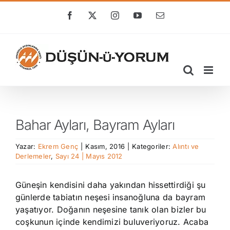
Skip
to
Facebook
X
Instagram
YouTube
E-
posta
content
Bahar Ayları, Bayram Ayları
Yazar:
Ekrem Genç
|
Kasım, 2016
|
Kategoriler:
Alıntı ve
Derlemeler
,
Sayı 24 | Mayıs 2012
Güneşin kendisini daha yakından hissettirdiği şu
günlerde tabiatın neşesi insanoğluna da bayram
yaşatıyor. Doğanın neşesine tanık olan bizler bu
coşkunun içinde kendimizi buluveriyoruz. Acaba