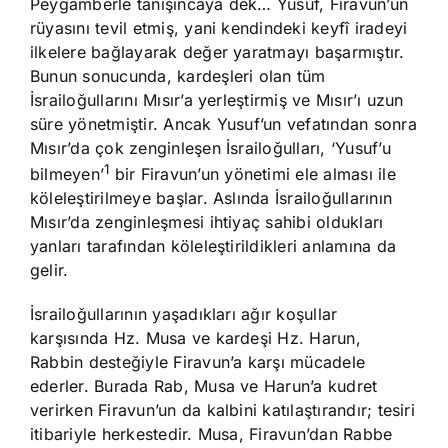
Peygamberle tanışıncaya dek… Yusuf, Firavun’un
rüyasını tevil etmiş, yani kendindeki keyfî iradeyi
ilkelere bağlayarak değer yaratmayı başarmıştır.
Bunun sonucunda, kardeşleri olan tüm
İsrailoğullarını Mısır’a yerleştirmiş ve Mısır’ı uzun
süre yönetmiştir. Ancak Yusuf’un vefatından sonra
Mısır’da çok zenginleşen İsrailoğulları, ‘Yusuf’u
1
bilmeyen’
bir Firavun’un yönetimi ele alması ile
köleleştirilmeye başlar. Aslında İsrailoğullarının
Mısır’da zenginleşmesi ihtiyaç sahibi oldukları
yanları tarafından köleleştirildikleri anlamına da
gelir.
İsrailoğullarının yaşadıkları ağır koşullar
karşısında Hz. Musa ve kardeşi Hz. Harun,
Rabbin desteğiyle Firavun’a karşı mücadele
ederler. Burada Rab, Musa ve Harun’a kudret
verirken Firavun’un da kalbini katılaştırandır; tesiri
itibariyle herkestedir. Musa, Firavun’dan Rabbe