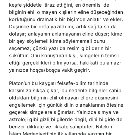
keşfe şiddetle itiraz ettiğini, en önemlisi de
bilginin ehil olmayan kişilerin eline düşeceğinden
korktuğunu dramatik bir biçimde anlatır ve ekler:
Düşünce bir defa yazıldı mı, artık sağda solda
dolaşır; anlayanın anlamayanın eline düşer; kime
bir şey söylemeli kime söylememeli bunu
seçemez; çünkü yazı da resim gibi derin bir
sükûttur. Onu konuşturan kişi, simgelerin temsil
ettiği gerçeklikleri bilmiyorsa, hakikati bulamaz;
yalnızca hoşça/boşça vakit geçirir.
Platon’un bu kaygısı felsefe-bilim tarihinde
karşımıza sıkça çıkar; bu nedenle bilginler sahip
oldukları bilginin ehil olmayan ellere düşmesini
engellemek için günlük dilin olanaklarının ötesine
geçerek simgelere sığınırlar. Yalnızca simya ve
astroloji gibi gizli bilgilerde değil, dinî bilgide de
benzer dikkate ve rikkate sahiptirler. Nitekim
İslâm Medeniyeti’nin ilk yıllarında yazının bir