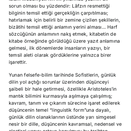
sorun olması bu yüzdendir: Lâfzın resmettiği
bilginin temsil ettiği gerçekliğin çarpıtılması;
hatırlamak için belirli bir zemine çizilen şekillerin,
bizâtihi temsil ettiği anlamın yerini alması… Harf
sözcüğünün anlamının nakş etmek, kitabetin de
kitabe örneğinde görüldüğü üzere yazıt anlamına
gelmesi, ilk dönemlerde insanların yazıyı, bir
temsil aleti olarak gördüklerine yalnızca birer
işarettir.
Yunan felsefe-bilim tarihinde Sofistlerin, günlük
dilin yol açtığı sorunlar üzerinden düşünceyi
şaibeli bir hale getirmesi, özellikle Aristoteles’in
mantık bilimini kurmasıyla aşılmaya çalışılmış;
kavram, tanım ve çıkarım sürecine işaret edilerek
düşüncenin temel “linguistik form”una dayalı,
günlük dilin olanaklarının üstünde yarı simgesel
nesir bir dille, düşüncenin kavramsal, nedensel ve