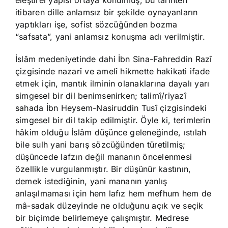
eleştirel yapısı ortaya konulmuş; bu tarihten
itibaren dille anlamsız bir şekilde oynayanların
yaptıkları işe, sofist sözcüğünden bozma
“safsata”, yani anlamsız konuşma adı verilmiştir.
İslâm medeniyetinde dahi İbn Sina-Fahreddin Razî
çizgisinde nazarî ve amelî hikmette hakikati ifade
etmek için, mantık ilminin olanaklarına dayalı yarı
simgesel bir dil benimsenirken; talimî/riyazî
sahada İbn Heysem-Nasiruddin Tusî çizgisindeki
simgesel bir dil takip edilmiştir. Öyle ki, terimlerin
hâkim olduğu İslâm düşünce geleneğinde, ıstılah
bile sulh yani barış sözcüğünden türetilmiş;
düşüncede lafzın değil mananın öncelenmesi
özellikle vurgulanmıştır. Bir düşünür kastının,
demek istediğinin, yani mananın yanlış
anlaşılmaması için hem lafız hem mefhum hem de
mâ-sadak düzeyinde ne olduğunu açık ve seçik
bir biçimde belirlemeye çalışmıştır. Medrese