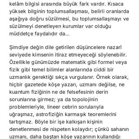
kelâm bilgisi arasında büyük fark vardır. Kısaca
yüksek bilginin toplumsallaşması, belirli oranlarda
aşağıya doğru süzülmesi, bu toplumsallaşmayı ve
süzülmeyi denetleyen kurumlar var olduğu
müddetçe faydalıdır da…
Şimdiye değin dile getirilen düşüncelere nazarî
seviyede kimsenin itiraz etmeyeceği söylenebilir.
Özellikle günümüzde matematik gibi formel veya
fizik gibi temel bilimler alanlarında ciddi bir
uzmanlık gerektiği sıkça vurgulanır. Örnek olarak,
hiçbir gazetede köşe yazarı, uzmanı değilse, ne
kuantum fiziğinin ne de felsefesinin derin
sorunlarına girmez; ya da topolojinin
problemleriyle, lineer cebrin sorularıyla
uğraşmaz, astrofiziğin karmaşık teoremlerini
tartışmaz. Böyle bir işe kalkışan kişinin
denetlenmesi de nispeten kolaydır; çünkü sahanın
uzmanı, daha baştan köşe yazarının kullandığı