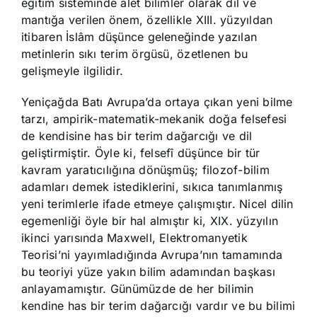
eğitim sisteminde alet bilimler olarak dil ve
mantığa verilen önem, özellikle XIII. yüzyıldan
itibaren İslâm düşünce geleneğinde yazılan
metinlerin sıkı terim örgüsü, özetlenen bu
gelişmeyle ilgilidir.
Yeniçağda Batı Avrupa’da ortaya çıkan yeni bilme
tarzı, ampirik-matematik-mekanik doğa felsefesi
de kendisine has bir terim dağarcığı ve dil
geliştirmiştir. Öyle ki, felsefî düşünce bir tür
kavram yaratıcılığına dönüşmüş; filozof-bilim
adamları demek istediklerini, sıkıca tanımlanmış
yeni terimlerle ifade etmeye çalışmıştır. Nicel dilin
egemenliği öyle bir hal almıştır ki, XIX. yüzyılın
ikinci yarısında Maxwell, Elektromanyetik
Teorisi’ni yayımladığında Avrupa’nın tamamında
bu teoriyi yüze yakın bilim adamından başkası
anlayamamıştır. Günümüzde de her bilimin
kendine has bir terim dağarcığı vardır ve bu bilimi