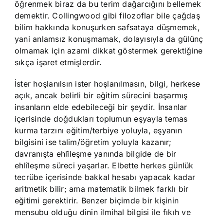
öğrenmek biraz da bu terim dağarcığını bellemek
demektir. Collingwood gibi filozoflar bile çağdaş
bilim hakkında konuşurken safsataya düşmemek,
yani anlamsız konuşmamak, dolayısıyla da gülünç
olmamak için azami dikkat göstermek gerektiğine
sıkça işaret etmişlerdir.
İster hoşlanılsın ister hoşlanılmasın, bilgi, herkese
açık, ancak belirli bir eğitim sürecini başarmış
insanların elde edebileceği bir şeydir. İnsanlar
içerisinde doğdukları toplumun eşyayla temas
kurma tarzını eğitim/terbiye yoluyla, eşyanın
bilgisini ise talim/öğretim yoluyla kazanır;
davranışta ehlîleşme yanında bilgide de bir
ehlîleşme süreci yaşarlar. Elbette herkes günlük
tecrübe içerisinde bakkal hesabı yapacak kadar
aritmetik bilir; ama matematik bilmek farklı bir
eğitimi gerektirir. Benzer biçimde bir kişinin
mensubu olduğu dinin ilmihal bilgisi ile fıkıh ve