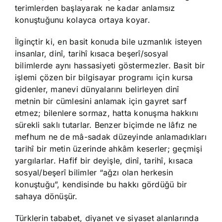
terimlerden başlayarak ne kadar anlamsız
konuştuğunu kolayca ortaya koyar.
İlginçtir ki, en basit konuda bile uzmanlık isteyen
insanlar, dinî, tarihî kısaca beşerî/sosyal
bilimlerde aynı hassasiyeti göstermezler. Basit bir
işlemi çözen bir bilgisayar programı için kursa
gidenler, manevi dünyalarını belirleyen dinî
metnin bir cümlesini anlamak için gayret sarf
etmez; bilenlere sormaz, hatta konuşma hakkını
sürekli saklı tutarlar. Benzer biçimde ne lâfız ne
mefhum ne de mâ-sadak düzeyinde anlamadıkları
tarihî bir metin üzerinde ahkâm keserler; geçmişi
yargılarlar. Hafif bir deyişle, dinî, tarihî, kısaca
sosyal/beşerî bilimler “ağzı olan herkesin
konuştuğu”, kendisinde bu hakkı gördüğü bir
sahaya dönüşür.
Türklerin tababet, diyanet ve siyaset alanlarında