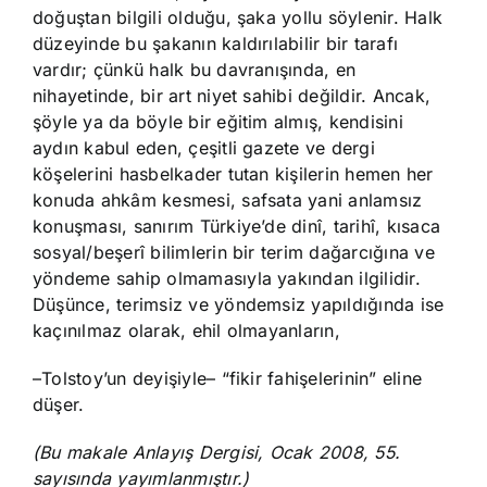
doğuştan bilgili olduğu, şaka yollu söylenir. Halk
düzeyinde bu şakanın kaldırılabilir bir tarafı
vardır; çünkü halk bu davranışında, en
nihayetinde, bir art niyet sahibi değildir. Ancak,
şöyle ya da böyle bir eğitim almış, kendisini
aydın kabul eden, çeşitli gazete ve dergi
köşelerini hasbelkader tutan kişilerin hemen her
konuda ahkâm kesmesi, safsata yani anlamsız
konuşması, sanırım Türkiye’de dinî, tarihî, kısaca
sosyal/beşerî bilimlerin bir terim dağarcığına ve
yöndeme sahip olmamasıyla yakından ilgilidir.
Düşünce, terimsiz ve yöndemsiz yapıldığında ise
kaçınılmaz olarak, ehil olmayanların,
–Tolstoy’un deyişiyle– “fikir fahişelerinin” eline
düşer.
(Bu makale Anlayış Dergisi, Ocak 2008, 55.
sayısında yayımlanmıştır.)