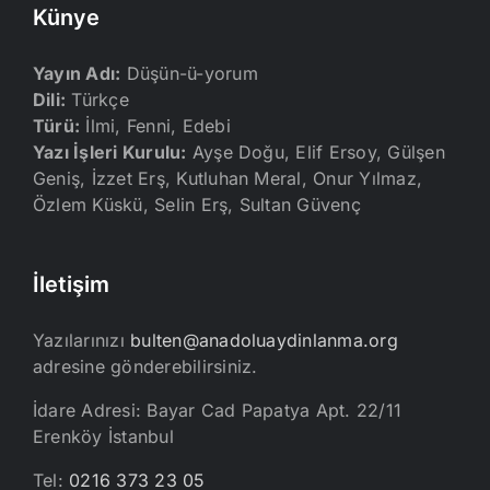
Künye
Yayın Adı:
Düşün-ü-yorum
Dili:
Türkçe
Türü:
İlmi, Fenni, Edebi
Yazı İşleri Kurulu:
Ayşe Doğu, Elif Ersoy, Gülşen
Geniş, İzzet Erş, Kutluhan Meral, Onur Yılmaz,
Özlem Küskü, Selin Erş, Sultan Güvenç
İletişim
Yazılarınızı
bulten@anadoluaydinlanma.org
adresine gönderebilirsiniz.
İdare Adresi: Bayar Cad Papatya Apt. 22/11
Erenköy İstanbul
Tel:
0216 373 23 05