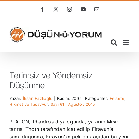
Skip
to
Facebook
X
Instagram
YouTube
E-
posta
content
Terimsiz ve Yöndemsiz
Düşünme
Yazar:
İhsan Fazlıoğlu
|
Kasım, 2016
|
Kategoriler:
Felsefe
,
Hikmet ve Tasavvuf
,
Sayı 61 | Ağustos 2015
PLATON, Phaidros diyaloğunda, yazının Mısır
tanrısı Thoth tarafından icat edilip Firavun’a
sunulduğunda, Firavun’un pek çok açıdan bu yeni