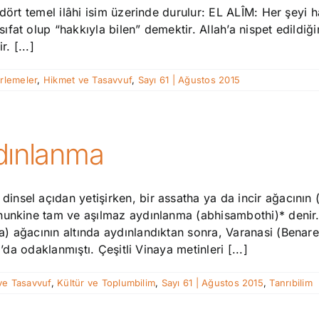
dört temel ilâhi isim üzerinde durulur: EL ALÎM: Her şeyi h
at olup “hakkıyla bilen” demektir. Allah’a nispet edildiği
. [...]
erlemeler
,
Hikmet ve Tasavvuf
,
Sayı 61 | Ağustos 2015
ydınlanma
sel açıdan yetişirken, bir assatha ya da incir ağacının (S
nunkine tam ve aşılmaz aydınlanma (abhisambothi)* denir. 
 ağacının altında aydınlandıktan sonra, Varanasi (Benares
’da odaklanmıştı. Çeşitli Vinaya metinleri [...]
ve Tasavvuf
,
Kültür ve Toplumbilim
,
Sayı 61 | Ağustos 2015
,
Tanrıbilim