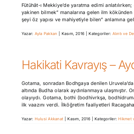
Fütühât-ı Mekkiye’de yaratma edimi anlatılırken; 
yakinen bilmek” manalarına gelen ilm kökünden sıf
şeyi öz yapısı ve mahiyetiyle bilen” anlamına gelir
Yazar:
Ayla Pakkan
|
Kasım, 2016
|
Kategoriler:
Alıntı ve D
Hakikati Kavrayış – A
Gotama, sonradan Bodhgaya denilen Uruvela’da din
altında Budha olarak aydınlanmaya ulaşmıştır. O
olayıydı. Gotama, bothi (bodhivrkşa, bodhidruma)
ilk vaazını verdi. İlköğretim faaliyetleri Racagaha
Yazar:
Hulusi Akkanat
|
Kasım, 2016
|
Kategoriler:
Hikmet 