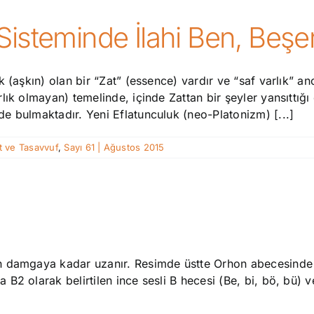
Sisteminde İlahi Ben, Beşe
(aşkın) olan bir “Zat” (essence) vardır ve “saf varlık” anc
ık olmayan) temelinde, içinde Zattan bir şeyler yansıttığı ö
e bulmaktadır. Yeni Eflatunculuk (neo-Platonizm) [...]
t ve Tasavvuf
,
Sayı 61 | Ağustos 2015
 damgaya kadar uzanır. Resimde üstte Orhon abecesinde ku
2 olarak belirtilen ince sesli B hecesi (Be, bi, bö, bü) v