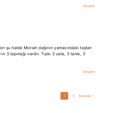
Devamı
m-on şu halde Moriah dağının yamacındaki taştan
 3 tapınağı vardır. Tıpkı 3 usta, 3 tanık, 3
Devamı
1
2
Sonraki