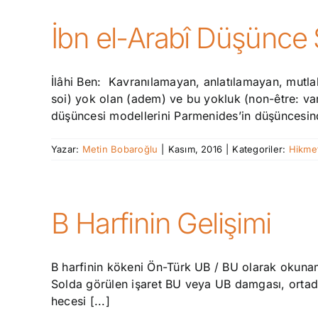
İbn el-Arabî Düşünce 
İlâhi Ben: Kavranılamayan, anlatılamayan, mutlak 
soi) yok olan (adem) ve bu yokluk (non-être: varl
düşüncesi modellerini Parmenides’in düşüncesind
Yazar:
Metin Bobaroğlu
|
Kasım, 2016
|
Kategoriler:
Hikme
B Harfinin Gelişimi
B harfinin kökeni Ön-Türk UB / BU olarak okunan
Solda görülen işaret BU veya UB damgası, ortada B
hecesi [...]