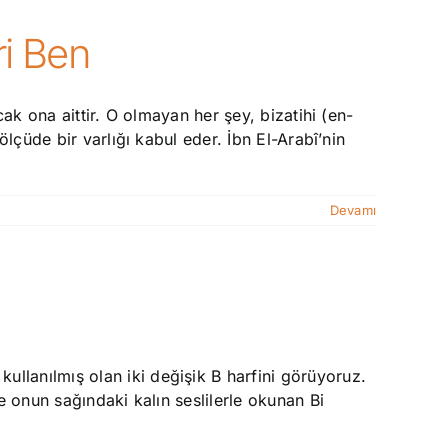
ri Ben
ak ona aittir. O olmayan her şey, bizatihi (en-
lçüde bir varlığı kabul eder. İbn El-Arabî’nin
Devamı
llanılmış olan iki değişik B harfini görüyoruz.
e onun sağındaki kalın seslilerle okunan Bi