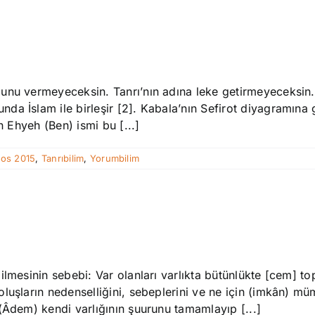
unu vermeyeceksin. Tanrı’nın adına leke getirmeyeceksin.
a İslam ile birleşir [2]. Kabala’nın Sefirot diyagramına 
n Ehyeh (Ben) ismi bu [...]
tos 2015
,
Tanrıbilim
,
Yorumbilim
mesinin sebebi: Var olanları varlıkta bütünlükte [cem] topl
luşların nedenselliğini, sebeplerini ve ne için (imkân) mü
(Âdem) kendi varlığının şuurunu tamamlayıp [...]