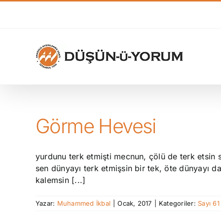
Skip
to
content
Görme Hevesi
yurdunu terk etmişti mecnun, çölü de terk etsin s
sen dünyayı terk etmişsin bir tek, öte dünyayı d
kalemsin [...]
Yazar:
Muhammed İkbal
|
Ocak, 2017
|
Kategoriler:
Sayı 61