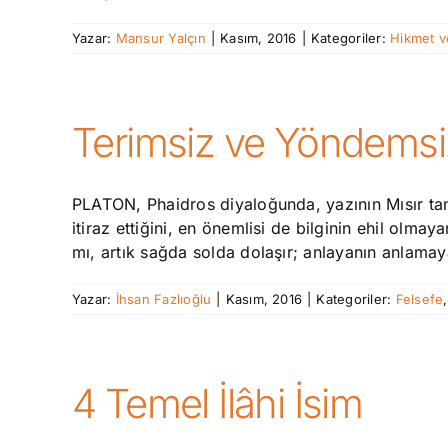
Yazar:
Mansur Yalçın
|
Kasım, 2016
|
Kategoriler:
Hikmet v
Terimsiz ve Yöndems
PLATON, Phaidros diyaloğunda, yazının Mısır tanr
itiraz ettiğini, en önemlisi de bilginin ehil olma
mı, artık sağda solda dolaşır; anlayanın anlamaya
Yazar:
İhsan Fazlıoğlu
|
Kasım, 2016
|
Kategoriler:
Felsefe
4 Temel İlâhi İsim