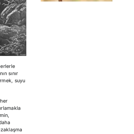
erlerle
ın sınır
ermek, suyu
 her
ırlamakla
min,
 daha
 uzaklaşma