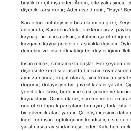
büyük bir çit inşa eder. Âdem, çite yaklaşınca, ç
diyerek karşı durur; Âdem ise direnir, “Hayır! Be
Karadeniz mitolojisinin bu anlatımına göre, Yeryü
anlatımda, Karadeniz’deki, köklerini arazi payla
kaynağı ne olursa olsun, anlatının işaret ettiği e
kavganın kaynağının sınırı aşmakla ilgisidir. Öyl
demektir ve insan olmaklığı belirleyiciliğinin illet
İnsan olmak, sınırlamakla başlar. Her şeyden önc
dışarısı ile kendisi arasında bir sınır koyması de
aynı zamanda, doğal olarak, sınır konulan şeyd
doğurur; dolayısıyla bir güvenlik alanı yaratır. Çı
yönelik korkusu, bedenine sınır çekme ve koru
kaynaklanır. Örnek olarak, sürülen ve ekilen ar
onu öteki toprak parçalarından ayırır, tarla kılar
bir güvenlik alanı yaratır. Çit düşüncesinin daha 
kale, bir insan topluluğunun kendisi için sınırlı bi
yaratması arayışından neşet eder. Kale hem mekân