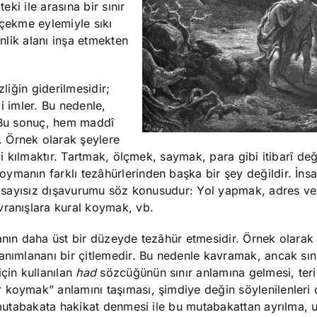
eki ile arasına bir sınır
 çekme eylemiyle sıkı
enlik alanı inşa etmekten
zliğin giderilmesidir;
iği imler. Bu nedenle,
r. Bu sonuç, hem maddî
 Örnek olarak şeylere
li kılmaktır. Tartmak, ölçmek, saymak, para gibi itibarî değ
manın farklı tezâhürlerinden başka bir şey değildir. İnsan
ir, sayısız dışavurumu söz konusudur: Yol yapmak, adres v
vranışlara kural koymak, vb.
anın daha üst bir düzeyde tezâhür etmesidir. Örnek olarak
tanımlananı bir çitlemedir. Bu nedenle kavramak, ancak sın
çin kullanılan
had
sözcüğünün sınır anlamına gelmesi, teri
 koymak” anlamını taşıması, şimdiye değin söylenilenleri
i mutabakata hakikat denmesi ile bu mutabakattan ayrılma,