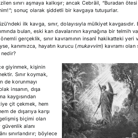
izilen sınırı aşmaya kalkışır; ancak Cebrâil, “Buradan ötes
nim!”; sonuç olarak şiddetli bir kavgaya tutuşurlar.
zü’ndeki ilk kavga, sınır, dolayısıyla mülkiyet kavgasıdır. 
şımında bulan, eski kan davalarının kaynağına bir telmih v
n önemli gerçeklik, sınır kavramının insanî hakikatteki yeri 
eyse, kanımızca, hayatın kurucu (
mukavvim
) kavramı olan 
i nedir?
e giyinmek, kişinin
mektir. Sınır koymak,
en de korunmayı
plak insanın, dışa
nma kaygısından
aziye çit çekmek, hem
 hem de dışarıya karşı
gelişmiş biçimi olan
r güvenlik alanı
ı sınırlandırır; böylece