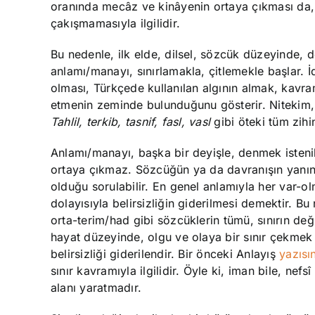
oranında mecâz ve kinâyenin ortaya çıkması da, a
çakışmamasıyla ilgilidir.
Bu nedenle, ilk elde, dilsel, sözcük düzeyinde, d
anlamı/manayı, sınırlamakla, çitlemekle başlar.
olması, Türkçede kullanılan algının almak, kavram
etmenin zeminde bulunduğunu gösterir. Nitekim, b
Tahlil, terkib, tasnif, fasl, vasl
gibi öteki tüm zihi
Anlamı/manayı, başka bir deyişle, denmek istenil
ortaya çıkmaz. Sözcüğün ya da davranışın yanında
olduğu sorulabilir. En genel anlamıyla her var-ol
dolayısıyla belirsizliğin giderilmesi demektir. Bu
orta-terim/had gibi sözcüklerin tümü, sınırın değ
hayat düzeyinde, olgu ve olaya bir sınır çekmek ve
belirsizliği giderilendir. Bir önceki Anlayış
yazısı
sınır kavramıyla ilgilidir. Öyle ki, iman bile, nefs
alanı yaratmadır.