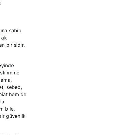
a
ına sahip
drâk
 birisidir.
eyinde
stının ne
rlama,
et, sebeb,
abiat hem de
la
m bile,
bir güvenlik