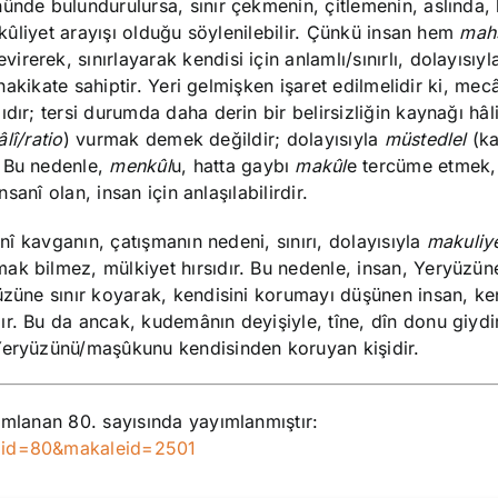
ünde bulundurulursa, sınır çekmenin, çitlemenin, aslında, 
akûliyet arayışı olduğu söylenilebilir. Çünkü insan hem
mah
evirerek, sınırlayarak kendisi için anlamlı/sınırlı, dolayısıyl
hakikate sahiptir. Yeri gelmişken işaret edilmelidir ki, mec
ır; tersi durumda daha derin bir belirsizliğin kaynağı hâli
âlî/ratio
) vurmak demek değildir; dolayısıyla
müstedlel
(k
 Bu nedenle,
menkûl
u, hatta gaybı
makûl
e tercüme etmek,
nsanî olan, insan için anlaşılabilirdir.
anî kavganın, çatışmanın nedeni, sınırı, dolayısıyla
makuliy
ak bilmez, mülkiyet hırsıdır. Bu nedenle, insan, Yeryüzün
üzüne sınır koyarak, kendisini korumayı düşünen insan, ke
r. Bu da ancak, kudemânın deyişiyle, tîne, dîn donu giydir
 Yeryüzünü/maşûkunu kendisinden koruyan kişidir.
ımlanan 80. sayısında yayımlanmıştır:
giid=80&makaleid=2501