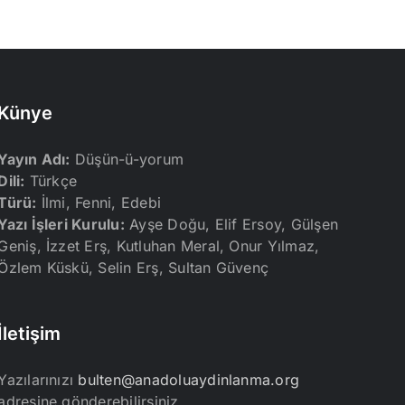
Künye
Yayın Adı:
Düşün-ü-yorum
Dili:
Türkçe
Türü:
İlmi, Fenni, Edebi
Yazı İşleri Kurulu:
Ayşe Doğu, Elif Ersoy, Gülşen
Geniş, İzzet Erş, Kutluhan Meral, Onur Yılmaz,
Özlem Küskü, Selin Erş, Sultan Güvenç
İletişim
Yazılarınızı
bulten@anadoluaydinlanma.org
adresine gönderebilirsiniz.