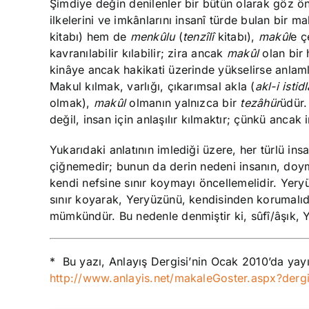
Şimdiye değin denilenler bir bütün olarak göz ön
ilkelerini ve imkânlarını insanî türde bulan bir m
kitabı) hem de
menkûlu
(
tenzîlî
kitabı),
makûl
e ç
kavranılabilir kılabilir; zira ancak
makûl
olan bir 
kinâye ancak hakikati üzerinde yükselirse anlamlıd
Makul kılmak, varlığı, çıkarımsal akla (
akl-i istidl
olmak),
makûl
olmanın yalnızca bir
tezâhür
üdür.
değil, insan için anlaşılır kılmaktır; çünkü ancak i
Yukarıdaki anlatının imlediği üzere, her türlü ins
çiğnemedir; bunun da derin nedeni insanın, doym
kendi nefsine sınır koymayı öncellemelidir. Yery
sınır koyarak, Yeryüzünü, kendisinden korumalıdı
mümkündür. Bu nedenle denmiştir ki, sûfî/âşık,
* Bu yazı, Anlayış Dergisi’nin Ocak 2010’da yay
http://www.anlayis.net/makaleGoster.aspx?der