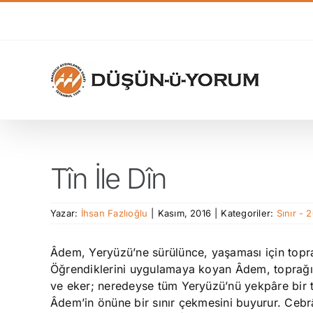
Skip
to
content
Tîn İle Dîn
Yazar:
İhsan Fazlıoğlu
|
Kasım, 2016
|
Kategoriler:
Sınır - 
Âdem, Yeryüzü’ne sürülünce, yaşaması için toprağ
Öğrendiklerini uygulamaya koyan Âdem, toprağı 
ve eker; neredeyse tüm Yeryüzü’nü yekpâre bir ta
Âdem’in önüne bir sınır çekmesini buyurur. Cebrâ