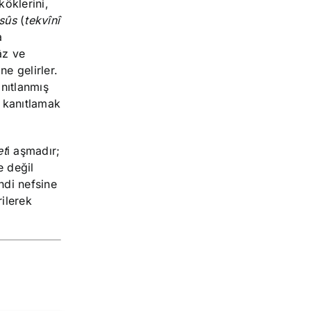
köklerini,
sûs
(
tekvînî
a
âz ve
ne gelirler.
anıtlanmış
 kanıtlamak
et
i aşmadır;
e değil
ndi nefsine
ilerek