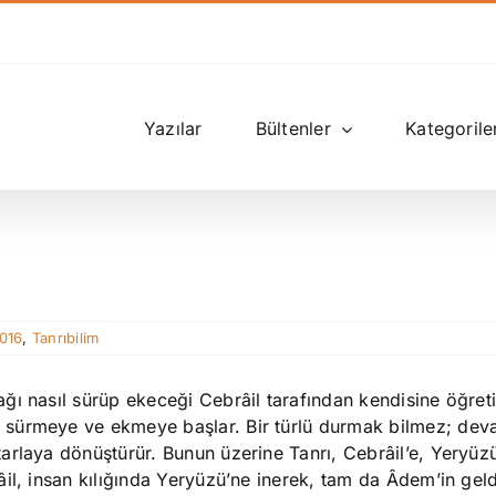
Yazılar
Bültenler
Kategorile
2016
,
Tanrıbilim
ı nasıl sürüp ekeceği Cebrâil tarafından kendisine öğretil
sürmeye ve ekmeye başlar. Bir türlü durmak bilmez; deva
rlaya dönüştürür. Bunun üzerine Tanrı, Cebrâil’e, Yeryüzü
il, insan kılığında Yeryüzü’ne inerek, tam da Âdem’in gel