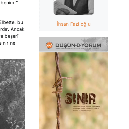
i benim!”
Elbette, bu
İhsan Fazlıoğlu
ardır. Ancak
ve beşerî
sınır ne