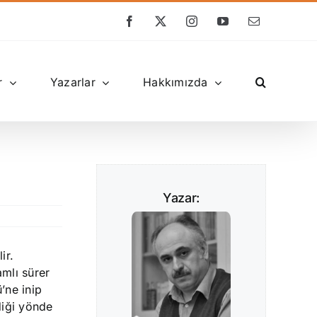
Facebook
X
Instagram
YouTube
E-
posta
r
Yazarlar
Hakkımızda
Yazar:
ir.
mlı sürer
’ne inip
diği yönde