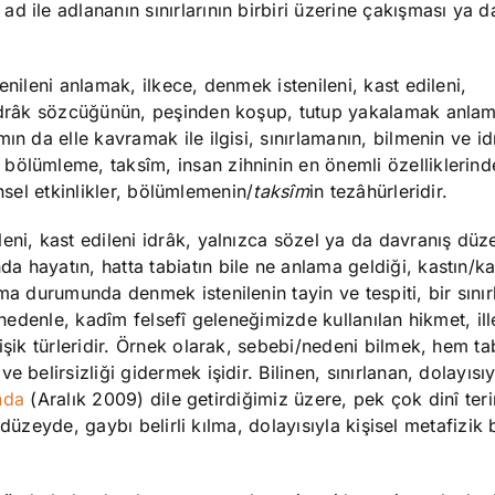
d ile adlananın sınırlarının birbiri üzerine çakışması ya d
enileni anlamak, ilkece, denmek istenileni, kast edileni,
 İdrâk sözcüğünün, peşinden koşup, tutup yakalamak anlam
ın da elle kavramak ile ilgisi, sınırlamanın, bilmenin ve i
ölümleme, taksîm, insan zihninin en önemli özelliklerinden
nsel etkinlikler, bölümlemenin/
taksîm
in tezâhürleridir.
eni, kast edileni idrâk, yalnızca sözel ya da davranış düz
 hayatın, hatta tabiatın bile ne anlama geldiği, kastın/ka
ma durumunda denmek istenilenin tayin ve tespiti, bir sını
 nedenle, kadîm felsefî geleneğimizde kullanılan hikmet, ill
işik türleridir. Örnek olarak, sebebi/nedeni bilmek, hem t
 belirsizliği gidermek işidir. Bilinen, sınırlanan, dolayısıy
nda
(Aralık 2009) dile getirdiğimiz üzere, pek çok dinî teri
î düzeyde, gaybı belirli kılma, dolayısıyla kişisel metafizik 