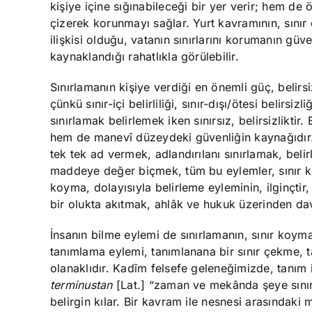
kişiye içine sığınabileceği bir yer verir; hem de öt
çizerek korunmayı sağlar. Yurt kavramının, sınır
ilişkisi olduğu, vatanın sınırlarını korumanın güv
kaynaklandığı rahatlıkla görülebilir.
Sınırlamanın kişiye verdiği en önemli güç, belirsi
çünkü sınır-içi belirliliği, sınır-dışı/ötesi belirsizl
sınırlamak belirlemek iken sınırsız, belirsizlikti
hem de manevî düzeydeki güvenliğin kaynağıdır.
tek tek ad vermek, adlandırılanı sınırlamak, belir
maddeye değer biçmek, tüm bu eylemler, sınır koy
koyma, dolayısıyla belirleme eyleminin, ilginçt
bir olukta akıtmak, ahlâk ve hukuk üzerinden da
İnsanın bilme eylemi de sınırlamanın, sınır koym
tanımlama eylemi, tanımlanana bir sınır çekme, 
olanaklıdır. Kadîm felsefe geleneğimizde, tanım i
terminustan
[Lat.] “zaman ve mekânda şeye sınır
belirgin kılar. Bir kavram ile nesnesi arasındak