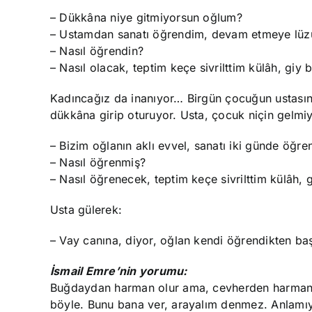
– Dükkâna niye gitmiyorsun oğlum?
– Ustamdan sanatı öğrendim, devam etmeye lüz
– Nasıl öğrendin?
– Nasıl olacak, teptim keçe sivrilttim külâh, giy 
Kadıncağız da inanıyor… Birgün çocuğun ustasın
dükkâna girip oturuyor. Usta, çocuk niçin gelmiy
– Bizim oğlanın aklı evvel, sanatı iki günde öğre
– Nasıl öğrenmiş?
– Nasıl öğrenecek, teptim keçe sivrilttim külâh, g
Usta gülerek:
– Vay canına, diyor, oğlan kendi öğrendikten ba
İsmail Emre’nin yorumu:
Buğdaydan harman olur ama, cevherden harman ol
böyle. Bunu bana ver, arayalım denmez. Anlamıy