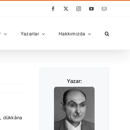
Facebook
X
Instagram
YouTube
E-
posta
r
Yazarlar
Hakkımızda
Yazar:
or, dükkâna