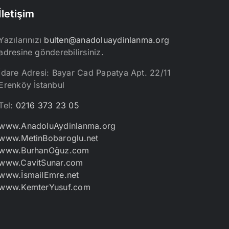
İletişim
Yazılarınızı
bulten@anadoluaydinlanma.org
adresine gönderebilirsiniz.
İdare Adresi: Bayar Cad Papatya Apt. 22/11
Erenköy İstanbul
Tel:
0216 373 23 05
www.AnadoluAydinlanma.org
www.MetinBobaroglu.net
www.BurhanOğuz.com
www.CavitSunar.com
www.İsmailEmre.net
www.KemterYusuf.com