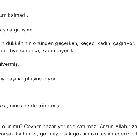
um kalmadı.
başına git işine…
ın dükkânının önünden geçerken, keçeci kadını çağırıyor.
or, diye sorunca, kadın diyor ki:
nivermiş.
iy başına git işine diyor…
şka, ninesine de öğretmiş…
ur mu? Cevher pazar yerinde satılmaz. Arzun Allah rızas
orsak kalbimizi, görmüyorsak gözümüzü teslim ederiz bil