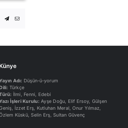
dIn
WhatsApp
Telegram
E-
posta
Künye
Yayın Adı:
Düşün-ü-yorum
Dili:
Türkçe
Türü:
İlmi, Fenni, Edebi
Yazı İşleri Kurulu:
Ayşe Doğu, Elif Ersoy, Gülşen
Geniş, İzzet Erş, Kutluhan Meral, Onur Yılmaz,
Özlem Küskü, Selin Erş, Sultan Güvenç