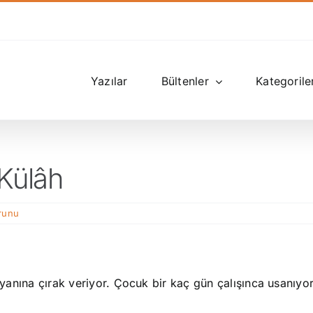
Yazılar
Bültenler
Kategorile
 Külâh
runu
n yanına çırak veriyor. Çocuk bir kaç gün çalışınca usanıy