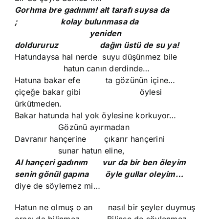
Gorhma bre gadınım! alt tarafı suysa da
; kolay bulunmasa da
yeniden
doldururuz dağın üstü de su ya!
Hatundaysa hal nerde suyu düşünmez bile
hatun canın derdinde…
Hatuna bakar efe ta gözünün içine…
çiçeğe bakar gibi öylesi
ürkütmeden.
Bakar hatunda hal yok öylesine korkuyor…
Gözünü ayırmadan
Davranır hançerine çıkarır hançerini
sunar hatun eline,
Al hançeri gadınım vur da bir ben öleyim
senin gönül gapına öyle gullar oleyim…
diye de söylemez mi…
Hatun ne olmuş o an nasıl bir şeyler duymuş