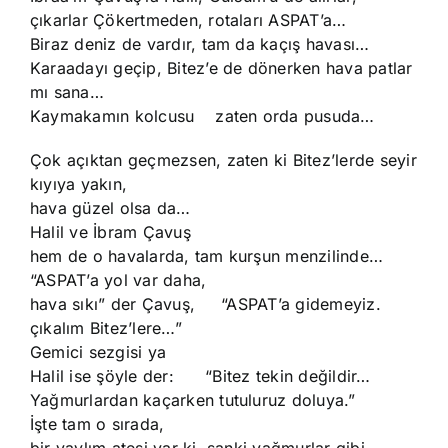
çıkarlar Çökertmeden, rotaları ASPAT’a…
Biraz deniz de vardır, tam da kaçış havası…
Karaadayı geçip, Bitez’e de dönerken hava patlar
mı sana…
Kaymakamın kolcusu zaten orda pusuda…
Çok açıktan geçmezsen, zaten ki Bitez’lerde seyir
kıyıya yakın,
hava güzel olsa da…
Halil ve İbram Çavuş
hem de o havalarda, tam kurşun menzilinde…
“ASPAT’a yol var daha,
hava sıkı” der Çavuş, “ASPAT’a gidemeyiz.
çıkalım Bitez’lere…”
Gemici sezgisi ya
Halil ise şöyle der: “Bitez tekin değildir…
Yağmurlardan kaçarken tutuluruz doluya.”
İşte tam o sırada,