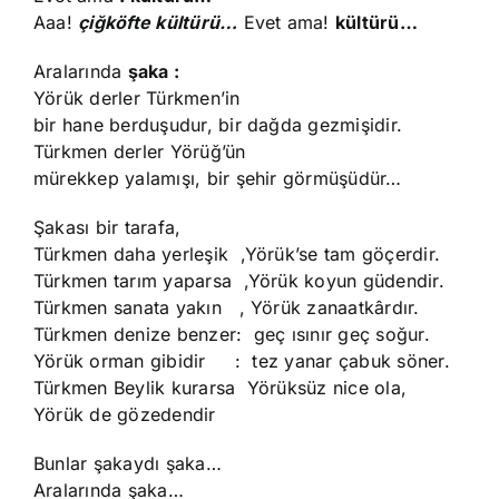
Aaa!
çiğköfte kültürü…
Evet ama!
kültürü…
Aralarında
şaka :
Yörük derler Türkmen’in
bir hane berduşudur, bir dağda gezmişidir.
Türkmen derler Yörüğ’ün
mürekkep yalamışı, bir şehir görmüşüdür…
Şakası bir tarafa,
Türkmen daha yerleşik ,Yörük’se tam göçerdir.
Türkmen tarım yaparsa ,Yörük koyun güdendir.
Türkmen sanata yakın , Yörük zanaatkârdır.
Türkmen denize benzer: geç ısınır geç soğur.
Yörük orman gibidir : tez yanar çabuk söner.
Türkmen Beylik kurarsa Yörüksüz nice ola,
Yörük de gözedendir
Bunlar şakaydı şaka…
Aralarında şaka…