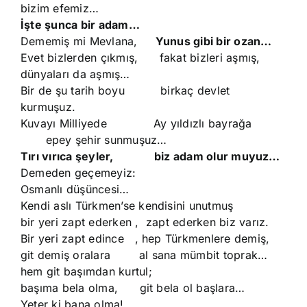
bizim efemiz…
İşte şunca bir adam…
Dememiş mi Mevlana,
Yunus gibi bir ozan…
Evet bizlerden çıkmış, fakat bizleri aşmış,
dünyaları da aşmış…
Bir de şu tarih boyu birkaç devlet
kurmuşuz.
Kuvayı Milliyede Ay yıldızlı bayrağa
epey şehir sunmuşuz…
Tırı vırıca şeyler, biz adam olur muyuz…
Demeden geçemeyiz:
Osmanlı düşüncesi…
Kendi aslı Türkmen’se kendisini unutmuş
bir yeri zapt ederken , zapt ederken biz varız.
Bir yeri zapt edince , hep Türkmenlere demiş,
git demiş oralara al sana mümbit toprak…
hem git başımdan kurtul;
başıma bela olma, git bela ol başlara…
Yeter ki bana olma!..