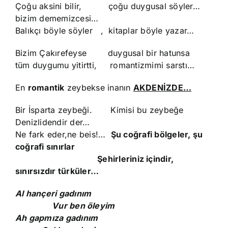
Çoğu aksini bilir, çoğu duygusal söyler…
bizim dememizcesi…
Balıkçı böyle söyler , kitaplar böyle yazar…
Bizim Çakırefeyse duygusal bir hatunsa
tüm duygumu yitirtti, romantizmimi sarstı…
En
romantik
zeybekse inanın
AKDENİZDE…
Bir İsparta zeybeği. Kimisi bu zeybeğe
Denizlidendir der…
Ne fark eder,ne beis!…
Şu coğrafi bölgeler, şu
coğrafi sınırlar
Şehirleriniz içindir,
sınırsızdır türküler…
Al hançeri gadınım
Vur ben öleyim
Ah gapmıza gadınım