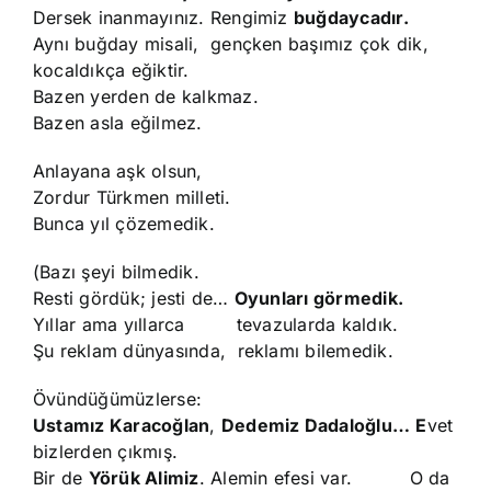
Dersek inanmayınız. Rengimiz
buğdaycadır.
Aynı buğday misali, gençken başımız çok dik,
kocaldıkça eğiktir.
Bazen yerden de kalkmaz.
Bazen asla eğilmez.
Anlayana aşk olsun,
Zordur Türkmen milleti.
Bunca yıl çözemedik.
(Bazı şeyi bilmedik.
Resti gördük; jesti de…
Oyunları görmedik.
Yıllar ama yıllarca tevazularda kaldık.
Şu reklam dünyasında, reklamı bilemedik.
Övündüğümüzlerse:
Ustamız Karacoğlan
,
Dedemiz Dadaloğlu…
E
vet
bizlerden çıkmış.
Bir de
Yörük Alimiz
. Alemin efesi var. O da