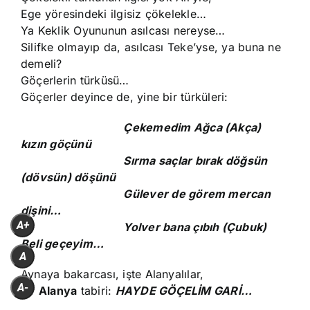
Ege yöresindeki ilgisiz çökelekle…
Ya Keklik Oyununun asılcası nereyse…
Silifke olmayıp da, asılcası Teke’yse, ya buna ne
demeli?
Göçerlerin türküsü…
Göçerler deyince de, yine bir türküleri:
Çekemedim Ağca (Akça)
kızın göçünü
Sırma saçlar bırak döğsün
(dövsün) döşünü
Gülever de görem mercan
dişini…
A+
Yolver bana çıbıh (Çubuk)
Beli geçeyim…
A
Aynaya bakarcası, işte Alanyalılar,
A-
bir
Alanya
tabiri:
HAYDE GÖÇELİM GARİ…