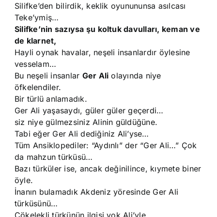
Silifke’den bilirdik, keklik oyunununsa asılcası
Teke’ymiş…
Silifke’nin sazıysa şu koltuk davulları, keman ve
de klarnet,
Hayli oynak havalar, neşeli insanlardır öylesine
vesselam…
Bu neşeli insanlar
Ger Ali
olayında niye
öfkelendiler.
Bir türlü anlamadık.
Ger Ali yaşasaydı, güler güler geçerdi…
siz niye gülmezsiniz Alinin güldüğüne.
Tabi eğer Ger Ali dediğiniz Ali’yse…
Tüm Ansiklopediler: “Aydınlı” der “Ger Ali…” Çok
da mahzun türküsü…
Bazı türküler ise, ancak değinilince, kıymete biner
öyle.
İnanın bulamadık Akdeniz yöresinde Ger Ali
türküsünü…
Çökelekli türkünün ilgisi yok Ali’yle,