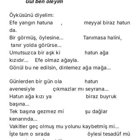
Gul ben oleyim
Öyküsünü diyelim:
Efe yangın hatuna , meyyal biraz hatun
da.
Bir görmüş, öylesine… Tanımasa halini,
tanır yolda görürse…
Umutsuzca bir aşk ki hatun ağa
kızıdır… Efe olmaz ağayla.
Gönül bu ne edilsin, dinlemez ağa mağa…
Günlerden bir gün ola hatun
avenesiyle çıkmazlar mı seyrana…
Hatun ağa kızı ya biraz buyruk
başına…
Tek başına gezmez mi şu dağlar
kenarında…
Vakitler geç olmuş mu yolunu kaybetmiş mi…
İşte tam o sırada öylesi tesadüf mü