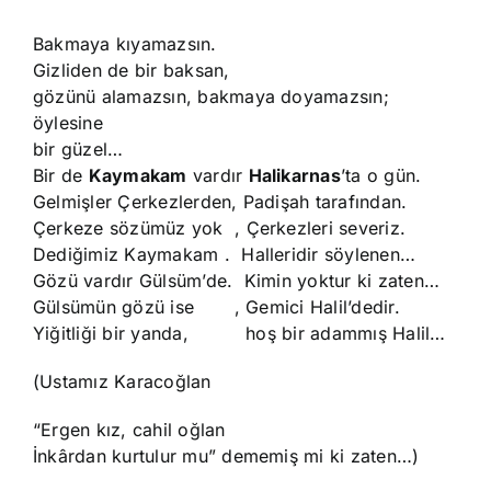
Bakmaya kıyamazsın.
Gizliden de bir baksan,
gözünü alamazsın, bakmaya doyamazsın;
öylesine
bir güzel…
Bir de
Kaymakam
vardır
Halikarnas
’ta o gün.
Gelmişler Çerkezlerden, Padişah tarafından.
Çerkeze sözümüz yok , Çerkezleri severiz.
Dediğimiz Kaymakam . Halleridir söylenen…
Gözü vardır Gülsüm’de. Kimin yoktur ki zaten…
Gülsümün gözü ise , Gemici Halil’dedir.
Yiğitliği bir yanda, hoş bir adammış Halil…
(Ustamız Karacoğlan
“Ergen kız, cahil oğlan
İnkârdan kurtulur mu” dememiş mi ki zaten…)