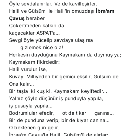
Öyle sevdalanırlar. Ve de kavilleşirler.
Halil ve Gülsüm ile Halil’in omuzdaşı
İbra’am
Çavuş
beraber
Çökertmeden kalkıp da
kaçacaklar ASPAT’a…
Sevgi öyle yücelip sevdaya ulaşırsa
gizlemek nice ola!
Herkesin duyduğunu Kaymakam da duymuş ya;
Kaymakam fikirdedir:
Halil vurulur ise,
Kuvayı Milliyeden bir gemici eksilir, Gülsüm de
Ona kalır…
Bir taşla iki kuş ki, Kaymakam keyiftedir…
Yalnız şöyle düşünür iş punduyla yapıla,
iş pusuyla yapıla…
Bodrumlular efedir, ot da tıkar çanına…
Bir de punduna verip, bir de kıyar canına…
O beklenen gün gelir.
İbraa’m Çavuş’la Halil, Gülsüm’ü de alırlar;