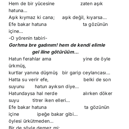
Hem de bir yücesine zaten aşık
hatuna…
Aşık kıymaz ki cana; aşık değil, kıyarsa…
Efe bakar hatuna ta gözünün
içine…
-O yörenin tabiri-
Gorhma bre gadınım! hem de kendi elimle
gel iline götürüüm…
Hatun ferahlar ama yine de öyle
ürkmüş,
kurtlar yanına düşmüş bir garip ceylancası…
Hatta su verir efe, belki de son
suyunu hatun ayıksın diye…
Hatundaysa hal nerde alırken döker
suyu titrer iken elleri…
Efe bakar hatuna ta gözünün
içine ipeğe bakar gibi…
öylesi ürkütmeden…
Bir de şöyle demez mi: