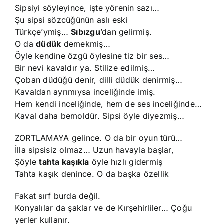
Sipsiyi söyleyince, işte yörenin sazı…
Şu sipsi sözcüğünün aslı eski
Türkçe’ymiş…
Sıbızgu
’dan gelirmiş.
O da
düdük
demekmiş…
Öyle kendine özgü öylesine tiz bir ses…
Bir nevi kavaldır ya. Stilize edilmiş…
Çoban düdüğü denir, dilli düdük denirmiş…
Kavaldan ayrımıysa inceliğinde imiş.
Hem kendi inceliğinde, hem de ses inceliğinde…
Kaval daha bemoldür. Sipsi öyle diyezmiş…
ZORTLAMAYA gelince. O da bir oyun türü…
İlla sipsisiz olmaz… Uzun havayla başlar,
Şöyle
tahta kaşıkla
öyle hızlı gidermiş
Tahta kaşık denince. O da başka özellik
Fakat sırf burda değil.
Konyalılar da şaklar ve de Kırşehirliler… Çoğu
yerler kullanır.