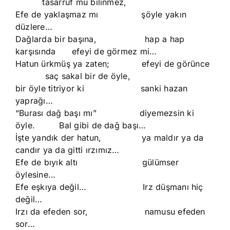
tasarruf mu bilinmez,
Efe de yaklaşmaz mı şöyle yakın
düzlere…
Dağlarda bir başına, hap a hap
karşısında efeyi de görmez mi…
Hatun ürkmüş ya zaten; efeyi de görünce
saç sakal bir de öyle,
bir öyle titriyor ki sanki hazan
yaprağı…
“Burası dağ başı mı” diyemezsin ki
öyle. Bal gibi de dağ başı…
İşte yandık der hatun, ya maldır ya da
candır ya da gitti ırzımız…
Efe de bıyık altı gülümser
öylesine…
Efe eşkıya değil… Irz düşmanı hiç
değil…
Irzı da efeden sor, namusu efeden
sor…