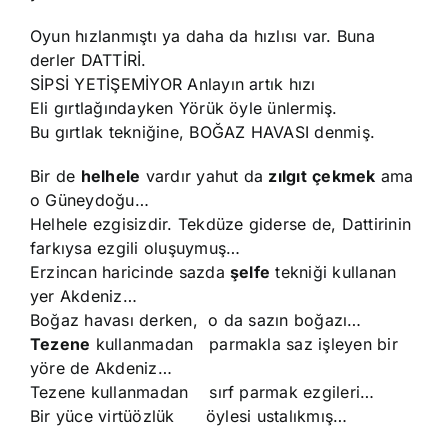
Oyun hızlanmıştı ya daha da hızlısı var. Buna
derler DATTİRİ.
SİPSİ YETİŞEMİYOR Anlayın artık hızı
Eli gırtlağındayken Yörük öyle ünlermiş.
Bu gırtlak tekniğine, BOĞAZ HAVASI denmiş.
Bir de
helhele
vardır yahut da
zılgıt
çekmek
ama
o Güneydoğu…
Helhele ezgisizdir. Tekdüze giderse de, Dattirinin
farkıysa ezgili oluşuymuş…
Erzincan haricinde sazda
şelfe
tekniği kullanan
yer Akdeniz…
Boğaz havası derken, o da sazın boğazı…
Tezene
kullanmadan parmakla saz işleyen bir
yöre de Akdeniz…
Tezene kullanmadan sırf parmak ezgileri…
Bir yüce virtüözlük öylesi ustalıkmış…