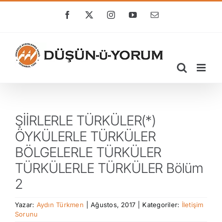
Skip
to
Facebook
X
Instagram
YouTube
E-
posta
content
ŞİİRLERLE TÜRKÜLER(*)
ÖYKÜLERLE TÜRKÜLER
BÖLGELERLE TÜRKÜLER
TÜRKÜLERLE TÜRKÜLER Bölüm
2
Yazar:
Aydın Türkmen
|
Ağustos, 2017
|
Kategoriler:
İletişim
Sorunu