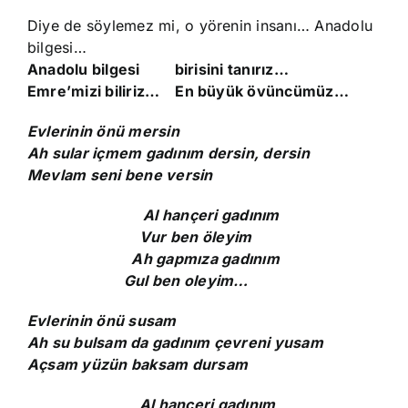
Diye de söylemez mi, o yörenin insanı… Anadolu
bilgesi…
Anadolu bilgesi birisini tanırız…
Emre’mizi biliriz… En büyük övüncümüz…
Evlerinin önü mersin
Ah sular içmem gadınım dersin, dersin
Mevlam seni bene versin
Al hançeri gadınım
Vur ben öleyim
Ah gapmıza gadınım
Gul ben oleyim…
Evlerinin önü susam
Ah su bulsam da gadınım çevreni yusam
Açsam yüzün baksam dursam
Al hançeri gadınım