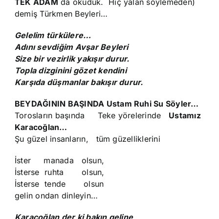
TEK ADAM
da okuduk. Hiç yalan söylemeden)
demiş Türkmen Beyleri…
Gelelim türkülere…
Adını sevdiğim Avşar Beyleri
Size bir vezirlik yakışır durur.
Topla dizginini gözet kendini
Karşıda düşmanlar bakışır durur.
BEYDAĞININ BAŞINDA Ustam Ruhi Su Söyler…
Torosların başında Teke yörelerinde
Ustamız
Karacoğlan…
Şu güzel insanların, tüm güzelliklerini
İster manada olsun,
İsterse ruhta olsun,
İsterse tende olsun
gelin ondan dinleyin…
Karacoğlan der ki bakın geline