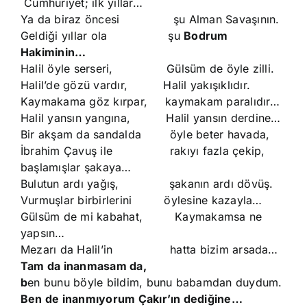
Cumhuriyet; ilk yıllar…
Ya da biraz öncesi şu Alman Savaşının.
Geldiği yıllar ola şu
Bodrum
Hakiminin…
Halil öyle serseri, Gülsüm de öyle zilli.
Halil’de gözü vardır, Halil yakışıklıdır.
Kaymakama göz kırpar, kaymakam paralıdır…
Halil yansın yangına, Halil yansın derdine…
Bir akşam da sandalda öyle beter havada,
İbrahim Çavuş ile rakıyı fazla çekip,
başlamışlar şakaya…
Bulutun ardı yağış, şakanın ardı dövüş.
Vurmuşlar birbirlerini öylesine kazayla…
Gülsüm de mi kabahat, Kaymakamsa ne
yapsın…
Mezarı da Halil’in hatta bizim arsada…
Tam da inanmasam da,
b
en bunu böyle bildim, bunu babamdan duydum.
Ben de inanmıyorum Çakır’ın dediğine…