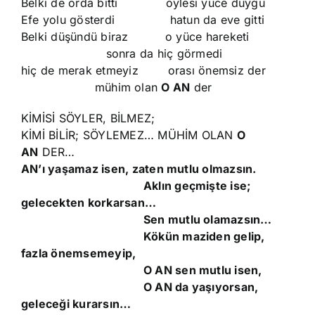
Belki de orda bitti öylesi yüce duygu
Efe yolu gösterdi hatun da eve gitti
Belki düşündü biraz o yüce hareketi
sonra da hiç görmedi
hiç de merak etmeyiz orası önemsiz der
mühim olan
O AN
der
KİMİSİ SÖYLER, BİLMEZ;
KİMİ BİLİR; SÖYLEMEZ… MÜHİM OLAN
O
AN
DER…
AN’ı yaşamaz isen, zaten mutlu olmazsın.
Aklın geçmişte ise;
gelecekten korkarsan…
Sen mutlu olamazsın…
Kökün maziden gelip,
fazla önemsemeyip,
O AN sen mutlu isen,
O AN da yaşıyorsan,
geleceği kurarsın…