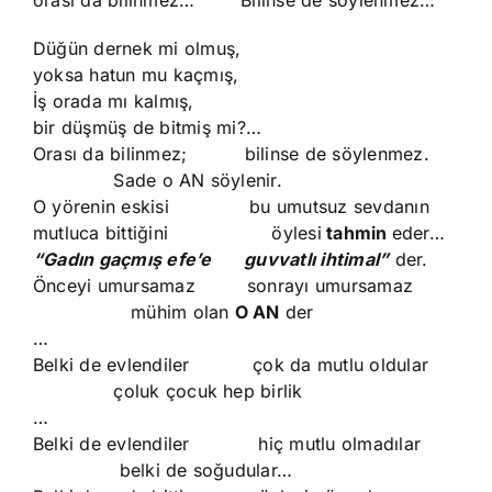
orası da bilinmez… Bilinse de söylenmez…
Düğün dernek mi olmuş,
yoksa hatun mu kaçmış,
İş orada mı kalmış,
bir düşmüş de bitmiş mi?…
Orası da bilinmez; bilinse de söylenmez.
Sade o AN söylenir.
O yörenin eskisi bu umutsuz sevdanın
mutluca bittiğini öylesi
tahmin
eder…
“Gadın gaçmış efe’e guvvatlı ihtimal”
der.
Önceyi umursamaz sonrayı umursamaz
mühim olan
O AN
der
…
Belki de evlendiler çok da mutlu oldular
çoluk çocuk hep birlik
…
Belki de evlendiler hiç mutlu olmadılar
belki de soğudular…