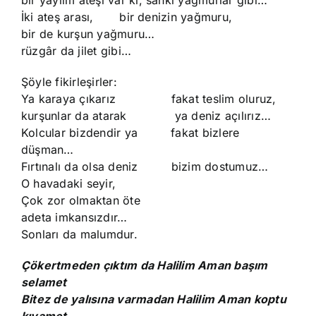
bir yaylım ateşi var ki, sanki yağmurlar gibi…
İki ateş arası, bir denizin yağmuru,
bir de kurşun yağmuru…
rüzgâr da jilet gibi…
Şöyle fikirleşirler:
Ya karaya çıkarız fakat teslim oluruz,
kurşunlar da atarak ya deniz açılırız…
Kolcular bizdendir ya fakat bizlere
düşman…
Fırtınalı da olsa deniz bizim dostumuz…
O havadaki seyir,
Çok zor olmaktan öte
adeta imkansızdır…
Sonları da malumdur.
Çökertmeden çıktım da Halilim Aman başım
selamet
Bitez de yalısına varmadan Halilim Aman koptu