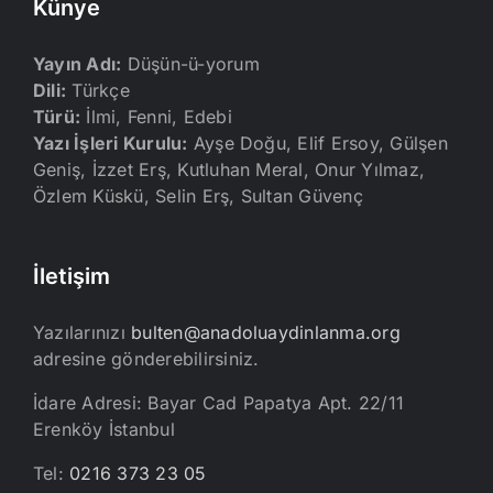
Künye
Yayın Adı:
Düşün-ü-yorum
Dili:
Türkçe
Türü:
İlmi, Fenni, Edebi
Yazı İşleri Kurulu:
Ayşe Doğu, Elif Ersoy, Gülşen
Geniş, İzzet Erş, Kutluhan Meral, Onur Yılmaz,
Özlem Küskü, Selin Erş, Sultan Güvenç
İletişim
Yazılarınızı
bulten@anadoluaydinlanma.org
adresine gönderebilirsiniz.
İdare Adresi: Bayar Cad Papatya Apt. 22/11
Erenköy İstanbul
Tel:
0216 373 23 05