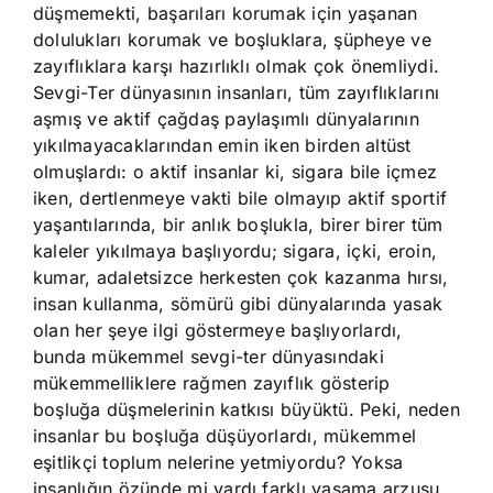
düşmemekti, başarıları korumak için yaşanan
dolulukları korumak ve boşluklara, şüpheye ve
zayıflıklara karşı hazırlıklı olmak çok önemliydi.
Sevgi-Ter dünyasının insanları, tüm zayıflıklarını
aşmış ve aktif çağdaş paylaşımlı dünyalarının
yıkılmayacaklarından emin iken birden altüst
olmuşlardı: o aktif insanlar ki, sigara bile içmez
iken, dertlenmeye vakti bile olmayıp aktif sportif
yaşantılarında, bir anlık boşlukla, birer birer tüm
kaleler yıkılmaya başlıyordu; sigara, içki, eroin,
kumar, adaletsizce herkesten çok kazanma hırsı,
insan kullanma, sömürü gibi dünyalarında yasak
olan her şeye ilgi göstermeye başlıyorlardı,
bunda mükemmel sevgi-ter dünyasındaki
mükemmelliklere rağmen zayıflık gösterip
boşluğa düşmelerinin katkısı büyüktü. Peki, neden
insanlar bu boşluğa düşüyorlardı, mükemmel
eşitlikçi toplum nelerine yetmiyordu? Yoksa
insanlığın özünde mi vardı farklı yaşama arzusu