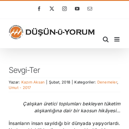
Skip
to
Facebook
X
Instagram
YouTube
E-
posta
content
Sevgi-Ter
Yazar:
Kazım Aksan
|
Şubat, 2018
|
Kategoriler:
Denemeler
,
Umut - 2017
Çalışkan üretici toplumları bekleyen tüketim
alışkanlığına dair bir kaosun hikâyesi…
İnsanların insan sayıldığı bir dünyada yaşıyorlardı.