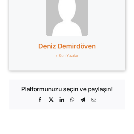
Deniz Demirdöven
+ Son Yazılar
Platformunuzu seçin ve paylaşın!
Facebook
X
LinkedIn
WhatsApp
Telegram
E-
posta