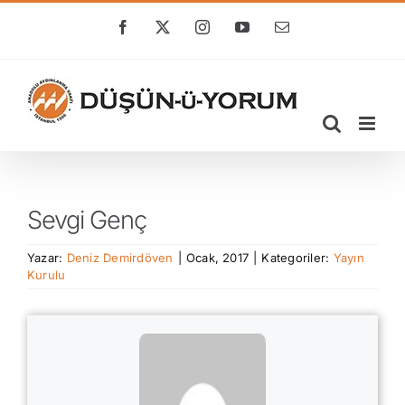
Skip
to
Facebook
X
Instagram
YouTube
E-
posta
content
Sevgi Genç
Yazar:
Deniz Demirdöven
|
Ocak, 2017
|
Kategoriler:
Yayın
Kurulu