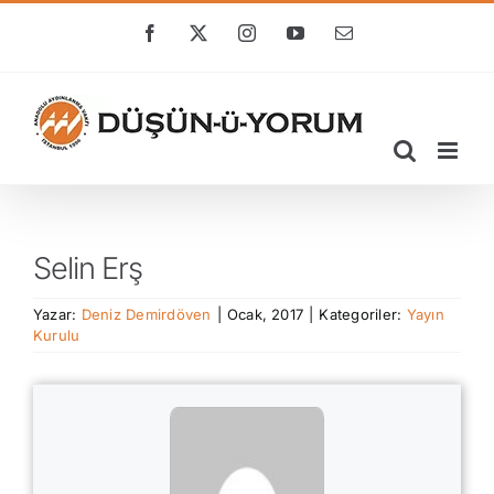
Skip
to
Facebook
X
Instagram
YouTube
E-
posta
content
Selin Erş
Yazar:
Deniz Demirdöven
|
Ocak, 2017
|
Kategoriler:
Yayın
Kurulu