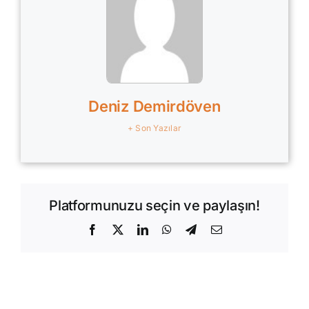
Deniz Demirdöven
+ Son Yazılar
Platformunuzu seçin ve paylaşın!
Facebook
X
LinkedIn
WhatsApp
Telegram
E-
posta