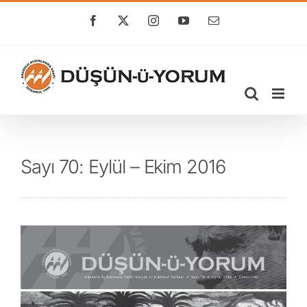
Skip
to
Facebook
X
Instagram
YouTube
E-
posta
content
Sayı 70: Eylül – Ekim 2016