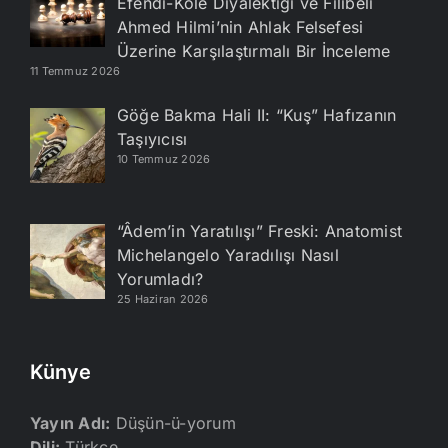
Efendi-Köle Diyalektiği ve Filibeli
Ahmed Hilmi’nin Ahlak Felsefesi
Üzerine Karşılaştırmalı Bir İnceleme
11 Temmuz 2026
Göğe Bakma Hali II: “Kuş” Hafızanın
Taşıyıcısı
10 Temmuz 2026
“Âdem’in Yaratılışı” Freski: Anatomist
Michelangelo Yaradılışı Nasıl
Yorumladı?
25 Haziran 2026
Künye
Yayın Adı:
Düşün-ü-yorum
Dili:
Türkçe