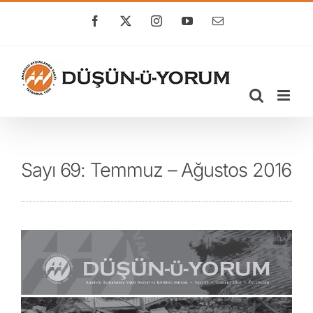
Skip
to
Facebook
X
Instagram
YouTube
E-
posta
content
Sayı 69: Temmuz – Ağustos 2016