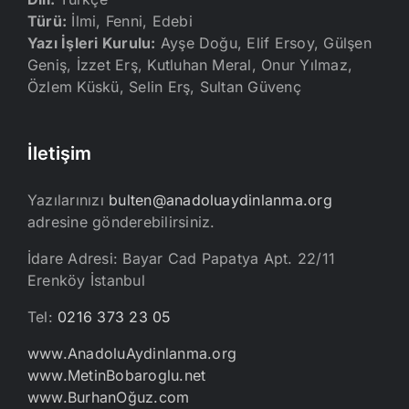
Türü:
İlmi, Fenni, Edebi
Yazı İşleri Kurulu:
Ayşe Doğu, Elif Ersoy, Gülşen
Geniş, İzzet Erş, Kutluhan Meral, Onur Yılmaz,
Özlem Küskü, Selin Erş, Sultan Güvenç
İletişim
Yazılarınızı
bulten@anadoluaydinlanma.org
adresine gönderebilirsiniz.
İdare Adresi: Bayar Cad Papatya Apt. 22/11
Erenköy İstanbul
Tel:
0216 373 23 05
www.AnadoluAydinlanma.org
www.MetinBobaroglu.net
www.BurhanOğuz.com