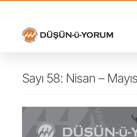
Skip
to
content
Sayı 58: Nisan – Mayı