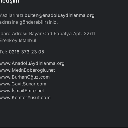
İletişim
Yazılarınızı
bulten@anadoluaydinlanma.org
adresine gönderebilirsiniz.
İdare Adresi: Bayar Cad Papatya Apt. 22/11
Erenköy İstanbul
Tel:
0216 373 23 05
www.AnadoluAydinlanma.org
www.MetinBobaroglu.net
www.BurhanOğuz.com
www.CavitSunar.com
www.İsmailEmre.net
www.KemterYusuf.com