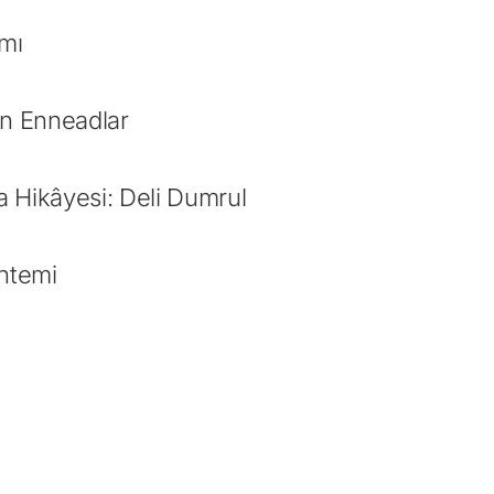
mı
un Enneadlar
ma Hikâyesi: Deli Dumrul
öntemi