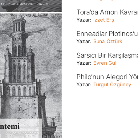
Tora’da Amon Kavra
Yazar:
İzzet Erş
Enneadlar Plotinos’
Yazar:
Suna Öztürk
Sarsıcı Bir Karşılaş
Yazar:
Evren Gül
Philo’nun Alegori Y
Yazar:
Turgut Özgüney