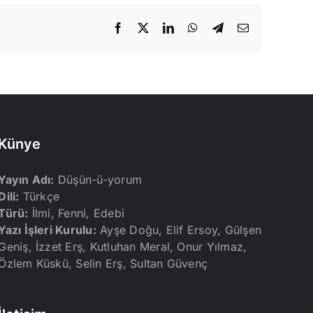
Facebook
X
LinkedIn
WhatsApp
Telegram
E-
posta
Künye
Yayın Adı:
Düşün-ü-yorum
Dili:
Türkçe
Türü:
İlmi, Fenni, Edebi
Yazı İşleri Kurulu:
Ayşe Doğu, Elif Ersoy, Gülşen
Geniş, İzzet Erş, Kutluhan Meral, Onur Yılmaz,
Özlem Küskü, Selin Erş, Sultan Güvenç