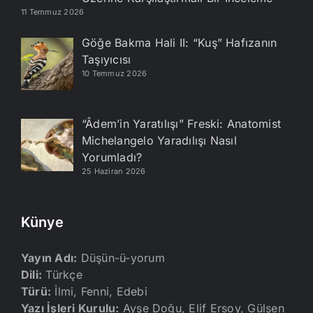
11 Temmuz 2026
Göğe Bakma Hali II: “Kuş” Hafızanın
Taşıyıcısı
10 Temmuz 2026
“Âdem’in Yaratılışı” Freski: Anatomist
Michelangelo Yaradılışı Nasıl
Yorumladı?
25 Haziran 2026
Künye
Yayın Adı:
Düşün-ü-yorum
Dili:
Türkçe
Türü:
İlmi, Fenni, Edebi
Yazı İşleri Kurulu:
Ayşe Doğu, Elif Ersoy, Gülşen