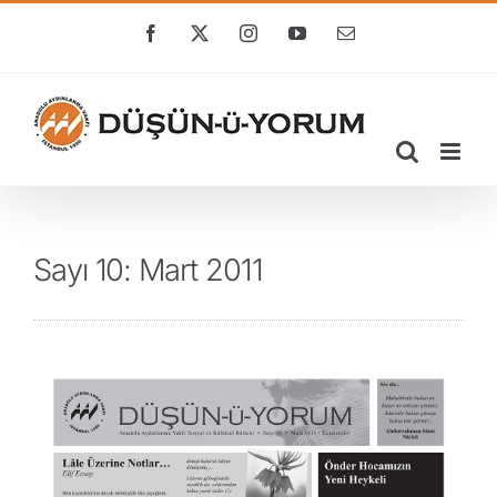
Skip
to
Facebook
X
Instagram
YouTube
E-
posta
content
Sayı 10: Mart 2011