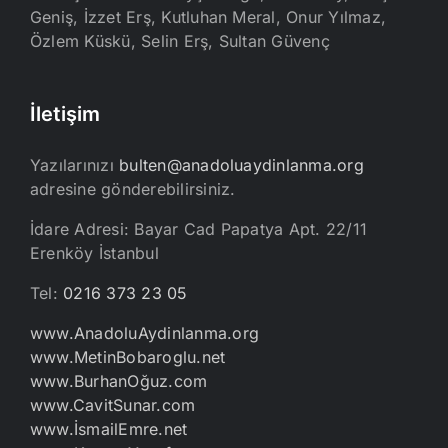
Geniş, İzzet Erş, Kutluhan Meral, Onur Yılmaz,
Özlem Küskü, Selin Erş, Sultan Güvenç
İletişim
Yazılarınızı
bulten@anadoluaydinlanma.org
adresine gönderebilirsiniz.
İdare Adresi: Bayar Cad Papatya Apt. 22/11
Erenköy İstanbul
Tel:
0216 373 23 05
www.AnadoluAydinlanma.org
www.MetinBobaroglu.net
www.BurhanOğuz.com
www.CavitSunar.com
www.İsmailEmre.net