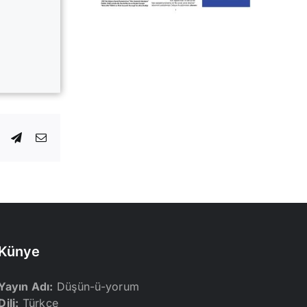
dIn
WhatsApp
Telegram
E-
posta
Künye
Yayın Adı:
Düşün-ü-yorum
Dili:
Türkçe