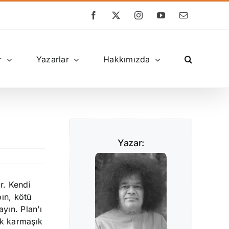
Facebook
X
Instagram
YouTube
E-
posta
r
Yazarlar
Hakkımızda
Yazar:
ır. Kendi
pın, kötü
yın. Plan’ı
ok karmaşık