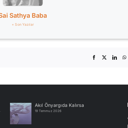
Sai Sathya Baba
+ Son Yazılar
Facebook
X
Linke
Akıl Önyargıda Kalırsa
19 Temmuz 2026