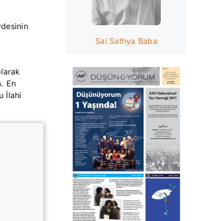
rdesinin
Sai Sathya Baba
olarak
n. En
 İlahi