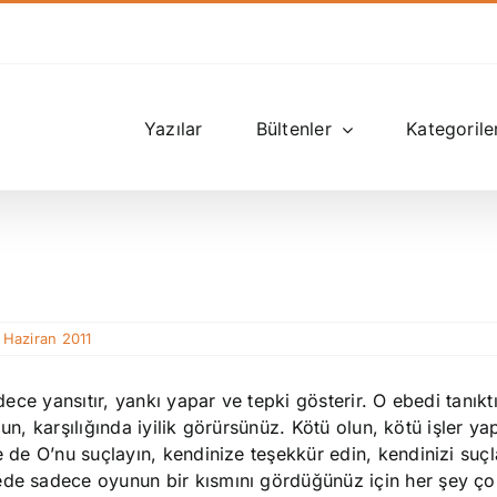
Yazılar
Bültenler
Kategorile
…
| Haziran 2011
dece yansıtır, yankı yapar ve tepki gösterir. O ebedi tanıkt
olun, karşılığında iyilik görürsünüz. Kötü olun, kötü işler ya
e de O’nu suçlayın, kendinize teşekkür edin, kendinizi suçla
nede sadece oyunun bir kısmını gördüğünüz için her şey ç