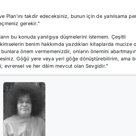
e Plan’ını takdir edeceksiniz, bunun için de yanılsama pe
eçmeniz gerekir.”
ların bu konuda yanılgıya düşmelerini istemem. Çeşitli
ı kimselerin benim hakkımda yazdıkları kitaplarda mucize 
cam bunlara önem vermemenizdir, onların önemini abartmayı
esiniz. Göğü yere veya yeri göğe dönüştürebilirim, ama bu
ili, evrensel ve her dâim mevcut olan Sevgidir.”