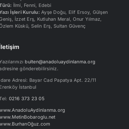
Türü:
İlmi, Fenni, Edebi
Yazı İşleri Kurulu:
Ayşe Doğu, Elif Ersoy, Gülşen
Geniş, İzzet Erş, Kutluhan Meral, Onur Yılmaz,
Özlem Küskü, Selin Erş, Sultan Güvenç
İletişim
Yazılarınızı
bulten@anadoluaydinlanma.org
adresine gönderebilirsiniz.
İdare Adresi: Bayar Cad Papatya Apt. 22/11
Erenköy İstanbul
Tel:
0216 373 23 05
www.AnadoluAydinlanma.org
www.MetinBobaroglu.net
www.BurhanOğuz.com