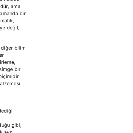
üdür, ama
 zamanda bir
ematik,
ye değil,
diğer bilim
er
irleme,
 simge bir
içimidir.
malzemesi
lediği
duğu gibi,
k aynı