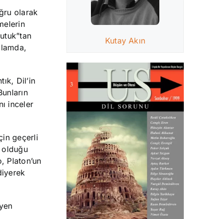
oğru olarak
melerin
Nutuk”tan
Kutay Akın
ğlamda,
ık, Dil’in
Bunların
ı inceler
çin geçerli
 olduğu
o, Platon’un
diyerek
eyen