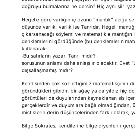
doğruyu bulmalarına ne dersin? Hiç aynı şiiri y
Hegel’e göre varlığın iç özünü “mantık” açığa se
düşünce varlık, varlık ise Tanrıdır. Hegel, mantı
çıkarsanacağı söylemi ve matematikle mantığın i
denklemlerini gördüğünde (bu denklemlerin matem
kullanarak:
‑Bu satırların yazarı Tanrı mıdır?
sorusunun anlamı daha anlaşılır olacaktır. Evet 
dışsallaşmamış mıdır?
Kendisinden çok söz ettiğimiz matematikçinin dü
göründükleri gibidir, bir ağaç ya da yıldız hiç d
görüntüleri de duyularından kaynaklanan sis içer
gerçeklerdir ve duyumlara bağlı olmadığından, üz
mistiklerin derin düşüncelerinden farklı olarak; yar
Bilge Sokrates, kendilerine bilge diyenlerin gerç