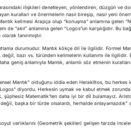
arasındaki ilişkileri denetleyen, yönlendiren, düzgün ve d
ayan kuralları ve önermelerin nasıl bireşip, nasıl yeni öner
r. Mantık kelimesi Arapça olup “konuşma” anlamına gelen “
hem de “akıl” anlamına gelen “Logos”un karşılığıdır. Bu ba
larak tanınmıştır.
ama durumudur. Mantık kökçe dil ile ilgilidir. Formel Mant
eğil, bazı vs. türünden kelimelerin kullanımı ile ilgilidir. 
daha geniş anlamıyla Mantık, anlamlı söz etmenin kuralların
ensel Mantık” olduğunu iddia eden Heraklitos, bu herkes i
 “Logos” diyordu. Herkesin uymak ve kabul etmek zorunda
, şüphesiz Matematik’ten daha iyi bir dil bulamayız. Arist
l değil, başka bir türde olsalardı, herhalde anlayamazdık” 
yut varlıklarını (Geometrik şekiller) gelişen tarzda incel