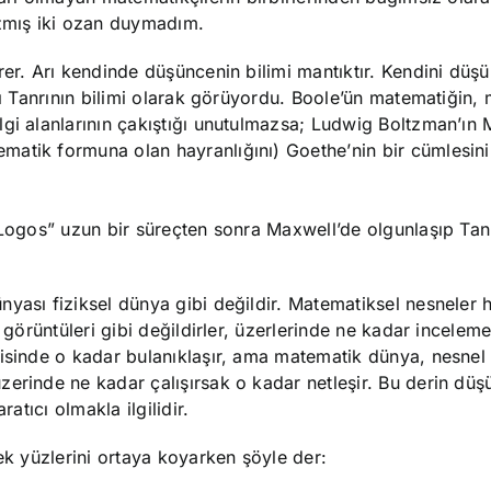
azmış iki ozan duymadım.
rer. Arı kendinde düşüncenin bilimi mantıktır. Kendini düş
ğı Tanrının bilimi olarak görüyordu. Boole’ün matematiğin,
lgi alanlarının çakıştığı unutulmazsa; Ludwig Boltzman’ın
atik formuna olan hayranlığını) Goethe’nin bir cümlesini
“Logos” uzun bir süreçten sonra Maxwell’de olgunlaşıp Tanrı
nyası fiziksel dünya gibi değildir. Matematiksel nesneler
e görüntüleri gibi değildirler, üzerlerinde ne kadar incelem
isinde o kadar bulanıklaşır, ama matematik dünya, nesnel 
erinde ne kadar çalışırsak o kadar netleşir. Bu derin düş
atıcı olmakla ilgilidir.
ek yüzlerini ortaya koyarken şöyle der: