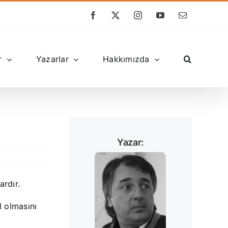
Facebook
X
Instagram
YouTube
E-
posta
r
Yazarlar
Hakkımızda
Yazar:
ardır.
l olmasını