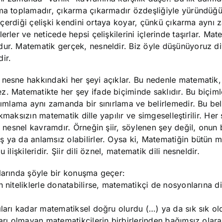
ama toplamadır, çıkarma çıkarmadır özdeşliğiyle yüründüğ
n içerdiği çelişki kendini ortaya koyar, çünkü çıkarma aynı
rler ve neticede hepsi çelişkilerini içlerinde taşırlar. Mat
dur. Matematik gerçek, nesneldir. Biz öyle düşünüyoruz di
ir.
 nesne hakkındaki her şeyi açıklar. Bu nedenle matematik, 
. Matematikte her şey ifade biçiminde saklıdır. Bu biçiml
anımlama aynı zamanda bir sınırlama ve belirlemedir. Bu bel
rakmaksızın matematik dille yapılır ve simgeselleştirilir. Her
, nesnel kavramdır. Örneğin şiir, söylenen şey değil, onun b
ş ya da anlamsız olabilirler. Oysa ki, Matematiğin bütün 
lişkileridir. Şiir dili öznel, matematik dili nesneldir.
glarında şöyle bir konuşma geçer:
 niteliklerle donatabilirse, matematikçi de nosyonlarına di
ıları kadar matematiksel doğru olurdu (…) ya da sık sık ol
ları olmayan matematikçilerin birbirlerinden bağımsız olara