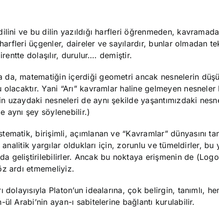
ilini ve bu dilin yazıldığı harfleri öğrenmeden, kavramad
 harfleri üçgenler, daireler ve sayılardır, bunlar olmadan 
rentte dolaşılır, durulur…. demiştir.
 da, matematiğin içerdiği geometri ancak nesnelerin düş
 olacaktır. Yani “Arı” kavramlar haline gelmeyen nesneler
n uzaydaki nesneleri de aynı şekilde yaşantımızdaki nesne
 aynı şey söylenebilir.)
ematik, birişimli, açımlanan ve “Kavramlar” dünyasını tan
 analitik yargılar oldukları için, zorunlu ve tümeldirler, b
 geliştirilebilirler. Ancak bu noktaya erişmenin de (Logo
öz ardı etmemeliyiz.
 dolayısıyla Platon’un idealarına, çok belirgin, tanımlı, he
ül Arabi’nin ayan-ı sabitelerine bağlantı kurulabilir.