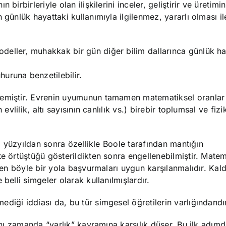
irbirleriyle olan ilişkilerini inceler, geliştirir ve üretimin
günlük hayattaki kullanımıyla ilgilenmez, yararlı olması ile 
eller, muhakkak bir gün diğer bilim dallarınca günlük ha
uruna benzetilebilir.
semiştir. Evrenin uyumunun tamamen matematiksel oranlar
evlilik, altı sayısının canlılık vs.) birebir toplumsal ve fizi
8. yüzyıldan sonra özellikle Boole tarafından mantığın
e örtüştüğü gösterildikten sonra engellenebilmiştir. Matema
ken böyle bir yola başvurmaları uygun karşılanmalıdır. Kaldı
belli simgeler olarak kullanılmışlardır.
diği iddiası da, bu tür simgesel öğretilerin varlığındandı
aynı zamanda “varlık” kavramına karşılık düşer. Bu ilk adım