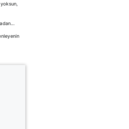
n yoksun,
tmadan…
enleyenin