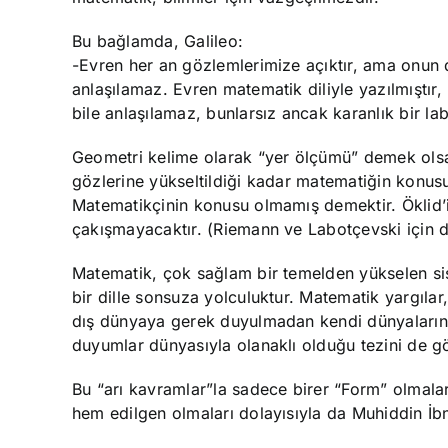
Bu bağlamda, Galileo:
-Evren her an gözlemlerimize açıktır, ama onun d
anlaşılamaz. Evren matematik diliyle yazılmıştır,
bile anlaşılamaz, bunlarsız ancak karanlık bir labi
Geometri kelime olarak “yer ölçümü” demek olsa
gözlerine yükseltildiği kadar matematiğin konusu
Matematikçinin konusu olmamış demektir. Öklid’i
çakışmayacaktır. (Riemann ve Labotçevski için de
Matematik, çok sağlam bir temelden yükselen sist
bir dille sonsuza yolculuktur. Matematik yargılar,
dış dünyaya gerek duyulmadan kendi dünyalarında
duyumlar dünyasıyla olanaklı olduğu tezini de g
Bu “arı kavramlar”la sadece birer “Form” olmaları
hem edilgen olmaları dolayısıyla da Muhiddin İbn-