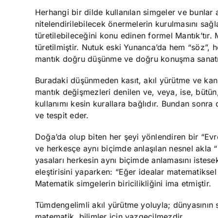
Herhangi bir dilde kullanılan simgeler ve bunlar 
nitelendirilebilecek önermelerin kurulmasını sağl
türetilebileceğini konu edinen formel Mantık’tı
türetilmiştir. Nutuk eski Yunanca’da hem “söz”, 
mantık doğru düşünme ve doğru konuşma sanatı o
Buradaki düşünmeden kasıt, akıl yürütme ve kanıtl
mantık değişmezleri denilen ve, veya, ise, bütün, d
kullanımı kesin kurallara bağlıdır. Bundan sonra 
ve tespit eder.
Doğa’da olup biten her şeyi yönlendiren bir “Evr
ve herkesçe aynı biçimde anlaşılan nesnel akla
yasaları herkesin aynı biçimde anlamasını istesek
eleştirisini yaparken: “Eğer idealar matematikse
Matematik simgelerin biricilikliğini ima etmiştir.
Tümdengelimli akıl yürütme yoluyla; dünyasının so
matematik, bilimler için vazgeçilmezdir.