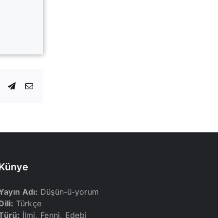
dIn
WhatsApp
Telegram
E-
posta
Künye
Yayın Adı:
Düşün-ü-yorum
Dili:
Türkçe
Türü:
İlmi, Fenni, Edebi