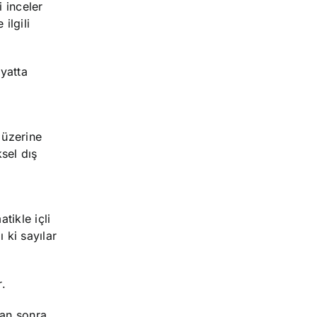
i inceler
ilgili
yatta
 üzerine
ksel dış
tikle içli
 ki sayılar
r.
dan sonra