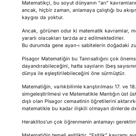
Matematikçi, bu soyut dünyanın “arı” kavramlarının b
ancak, hiçbir zaman, anlamaya çalıştığı bu akışın 
kaygısı da yoktur.
Ancak, görünen odur ki matematik kavramlar, mod
yararlı olacakları tarzda arz edilmektedirler.
Bu durumda gene ayan-ı sabitelerin doğadaki zuh
Pisagor Matematiğin bu Tanrısallığını çok önem
dayandırabileceğini, hatta sayıların (beş sayısının 
dünya ile eşleştirilebileceğini öne sürmüştür.
Matematiğin, varlıkbilimle karıştırılması 17. ve 1
simgeleştirilmesi ve Matematikle Mantığın üst üst
dışlı olan Pisagor cemaatinin öğretilerini aktarır
matematikle bu kadar ilişkili olmayan dinlerde de 
Heraklitos’un çok öğrenmenin anlamayı gerektirme
Matematiğin temeli eşitliktir. “Eşitlik” kavramı 