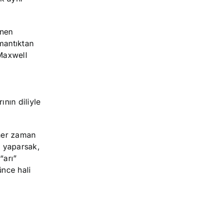
ünen
 mantıktan
 Maxwell
nın diliyle
 her zaman
e yaparsak,
“arı”
ünce hali