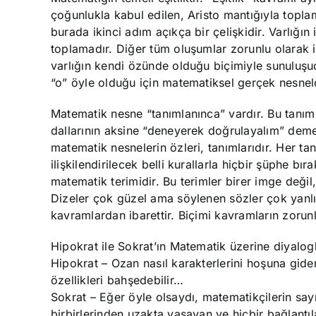
çoğunlukla kabul edilen, Aristo mantığıyla topl
burada ikinci adım açıkça bir çelişkidir. Varlığı
toplamadır. Diğer tüm oluşumlar zorunlu olarak ile
varlığın kendi özünde olduğu biçimiyle sunuluşu
“o” öyle olduğu için matematiksel gerçek nesneld
Matematik nesne “tanımlanınca” vardır. Bu tanım
dallarının aksine “deneyerek doğrulayalım” demez
matematik nesnelerin özleri, tanımlarıdır. Her t
ilişkilendirilecek belli kurallarla hiçbir şüphe bı
matematik terimidir. Bu terimler birer imge değil
Dizeler çok güzel ama söylenen sözler çok yanlı
kavramlardan ibarettir. Biçimi kavramların zorunlu i
Hipokrat ile Sokrat’ın Matematik üzerine diyalo
Hipokrat – Ozan nasıl karakterlerini hoşuna giden
özellikleri bahşedebilir…
Sokrat – Eğer öyle olsaydı, matematikçilerin say
birbirlerinden uzakta yaşayan ve hiçbir bağlantı