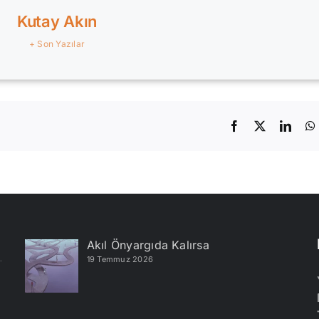
Kutay Akın
+ Son Yazılar
Facebook
X
Linke
Akıl Önyargıda Kalırsa
19 Temmuz 2026