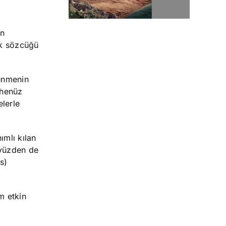
an
tek sözcüğü
ünmenin
 henüz
lerle
ımlı kılan
u yüzden de
s)
m etkin