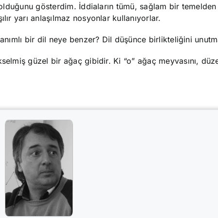
ar olduğunu gösterdim. İddiaların tümü, sağlam bir temelde
lır yarı anlaşılmaz nosyonlar kullanıyorlar.
tanımlı bir dil neye benzer? Dil düşünce birlikteliğini unu
kselmiş güzel bir ağaç gibidir. Ki “o” ağaç meyvasını, düz