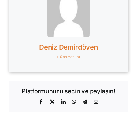
Deniz Demirdöven
+ Son Yazılar
Platformunuzu seçin ve paylaşın!
Facebook
X
LinkedIn
WhatsApp
Telegram
E-
posta