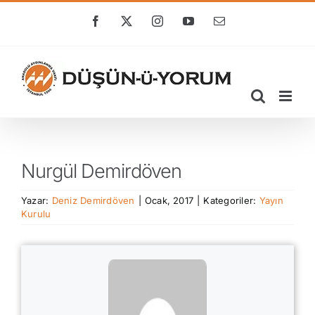
Skip
to
Facebook
X
Instagram
YouTube
E-
posta
content
Nurgül Demirdöven
Yazar:
Deniz Demirdöven
|
Ocak, 2017
|
Kategoriler:
Yayın
Kurulu