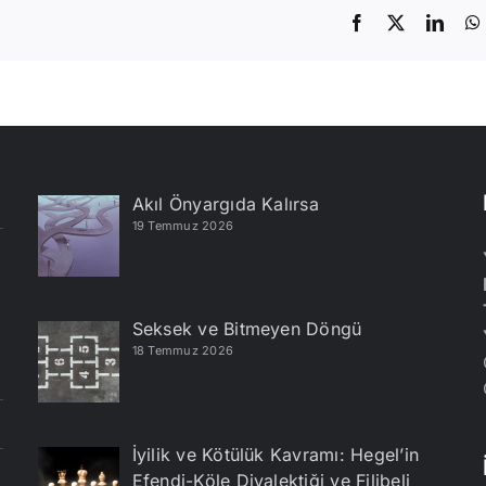
Facebook
X
Linke
Akıl Önyargıda Kalırsa
19 Temmuz 2026
Seksek ve Bitmeyen Döngü
18 Temmuz 2026
İyilik ve Kötülük Kavramı: Hegel’in
Efendi-Köle Diyalektiği ve Filibeli