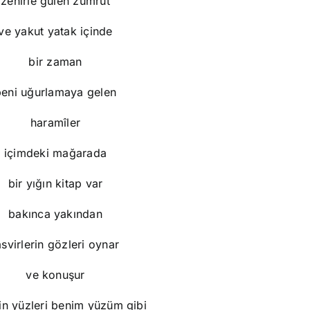
zehirle gülen zümrüt
ve yakut yatak içinde
bir zaman
beni uğurlamaya gelen
haramîler
içimdeki mağarada
bir yığın kitap var
bakınca yakından
asvirlerin gözleri oynar
ve konuşur
in yüzleri benim yüzüm gibi