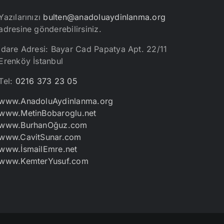
Yazılarınızı
bulten@anadoluaydinlanma.org
adresine gönderebilirsiniz.
İdare Adresi: Bayar Cad Papatya Apt. 22/11
Erenköy İstanbul
Tel:
0216 373 23 05
www.AnadoluAydinlanma.org
www.MetinBobaroglu.net
www.BurhanOğuz.com
www.CavitSunar.com
www.İsmailEmre.net
www.KemterYusuf.com