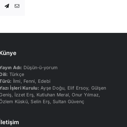
dIn
WhatsApp
Telegram
E-
posta
Künye
Yayın Adı:
Düşün-ü-yorum
Dili:
Türkçe
Türü:
İlmi, Fenni, Edebi
Yazı İşleri Kurulu:
Ayşe Doğu, Elif Ersoy, Gülşen
Geniş, İzzet Erş, Kutluhan Meral, Onur Yılmaz,
Özlem Küskü, Selin Erş, Sultan Güvenç
İletişim